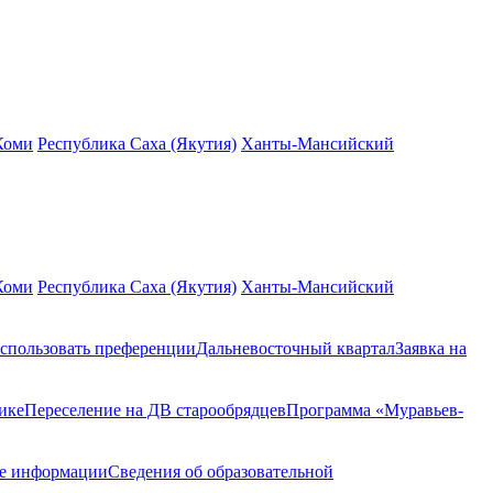
Коми
Республика Саха (Якутия)
Ханты-Мансийский
Коми
Республика Саха (Якутия)
Ханты-Мансийский
спользовать преференции
Дальневосточный квартал
Заявка на
ике
Переселение на ДВ старообрядцев
Программа «Муравьев-
ие информации
Сведения об образовательной