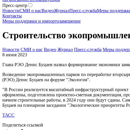
Пресс-центр
Новости
СМИ о нас
Видео
Журнал
Пресс-служба
Меры поддержк
Контакты
Меры поддержки и импортозамещение
Строительство экопромышлен
Новости
СМИ о нас
Видео
Журнал
Пресс-служба
Меры поддер
8 июня 2023
Глава РЭО Денис Буцаев назвал формирование экономики зам
Возведение экопромышленных парков по переработке вторсырья
(РЭО) Денис Буцаев на форуме "Экология".
"В России реализуется масштабный инфраструктурный проект -
оформлены, подготовлена проектно-сметная документация, про
начнем строительные работы, в 2024 году они будут сданы. Само
Буцаев на пленарном заседании "Экологические приоритеты Рос
ТАСС
Поделиться ссылкой