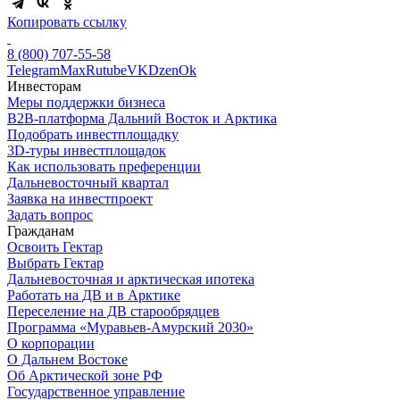
Копировать ссылку
8 (800) 707-55-58
Telegram
Max
Rutube
VK
Dzen
Ok
Инвесторам
Меры поддержки бизнеса
B2B-платформа Дальний Восток и Арктика
Подобрать инвестплощадку
3D-туры инвестплощадок
Как использовать преференции
Дальневосточный квартал
Заявка на инвестпроект
Задать вопрос
Гражданам
Освоить Гектар
Выбрать Гектар
Дальневосточная и арктическая ипотека
Работать на ДВ и в Арктике
Переселение на ДВ старообрядцев
Программа «Муравьев-Амурский 2030»
О корпорации
О Дальнем Востоке
Об Арктической зоне РФ
Государственное управление