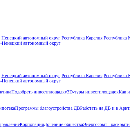
ь
Ненецкий автономный округ
Республика Карелия
Республика 
-Ненецкий автономный округ
ь
Ненецкий автономный округ
Республика Карелия
Республика 
-Ненецкий автономный округ
ктика
Подобрать инвестплощадку
3D-туры инвестплощадок
Как и
ипотека
Программы благоустройства ДВ
Работать на ДВ и в Аркт
правление
Корпорация
Дочерние общества
Энергосбыт - раскрыт