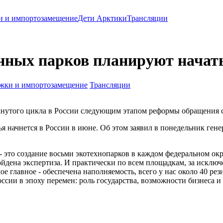
и и импортозамещение
Дети Арктики
Трансляции
ных парков планируют начать 
жки и импортозамещение
Трансляции
кнутого цикла в России следующим этапом реформы обращения
 начнется в России в июне. Об этом заявил в понедельник гене
 это создание восьми экотехнопарков в каждом федеральном окр
йдена экспертиза. И практически по всем площадкам, за исключ
е главное - обеспечена наполняемость, всего у нас около 40 рез
сии в эпоху перемен: роль государства, возможности бизнеса и