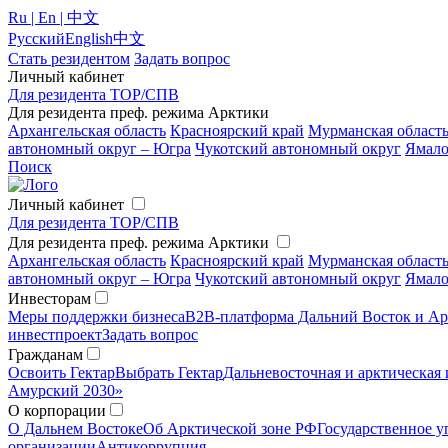
Ru | En | 中文
Русский
English
中文
Стать резидентом
Задать вопрос
Личный кабинет
Для резидента ТОР/СПВ
Для резидента преф. режима Арктики
Архангельская область
Красноярский край
Мурманская област
автономный округ – Югра
Чукотский автономный округ
Ямало
Поиск
Личный кабинет
Для резидента ТОР/СПВ
Для резидента преф. режима Арктики
Архангельская область
Красноярский край
Мурманская област
автономный округ – Югра
Чукотский автономный округ
Ямало
Инвесторам
Меры поддержки бизнеса
B2B-платформа Дальний Восток и Ар
инвестпроект
Задать вопрос
Гражданам
Освоить Гектар
Выбрать Гектар
Дальневосточная и арктическая 
Амурский 2030»
О корпорации
О Дальнем Востоке
Об Арктической зоне РФ
Государственное у
организации
Антикоррупция