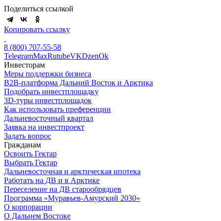
Поделиться ссылкой
Копировать ссылку
8 (800) 707-55-58
Telegram
Max
Rutube
VK
Dzen
Ok
Инвесторам
Меры поддержки бизнеса
B2B-платформа Дальний Восток и Арктика
Подобрать инвестплощадку
3D-туры инвестплощадок
Как использовать преференции
Дальневосточный квартал
Заявка на инвестпроект
Задать вопрос
Гражданам
Освоить Гектар
Выбрать Гектар
Дальневосточная и арктическая ипотека
Работать на ДВ и в Арктике
Переселение на ДВ старообрядцев
Программа «Муравьев-Амурский 2030»
О корпорации
О Дальнем Востоке