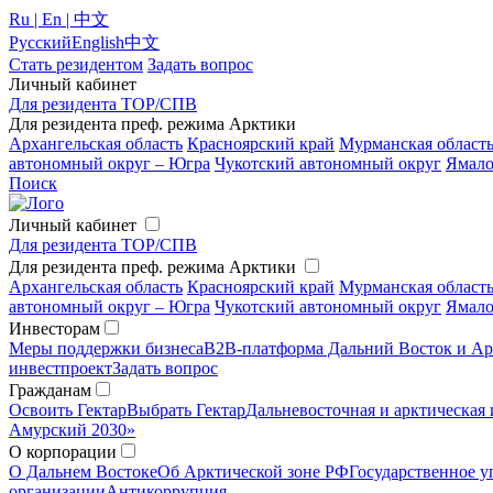
Ru | En | 中文
Русский
English
中文
Стать резидентом
Задать вопрос
Личный кабинет
Для резидента ТОР/СПВ
Для резидента преф. режима Арктики
Архангельская область
Красноярский край
Мурманская област
автономный округ – Югра
Чукотский автономный округ
Ямало
Поиск
Личный кабинет
Для резидента ТОР/СПВ
Для резидента преф. режима Арктики
Архангельская область
Красноярский край
Мурманская област
автономный округ – Югра
Чукотский автономный округ
Ямало
Инвесторам
Меры поддержки бизнеса
B2B-платформа Дальний Восток и Ар
инвестпроект
Задать вопрос
Гражданам
Освоить Гектар
Выбрать Гектар
Дальневосточная и арктическая 
Амурский 2030»
О корпорации
О Дальнем Востоке
Об Арктической зоне РФ
Государственное у
организации
Антикоррупция