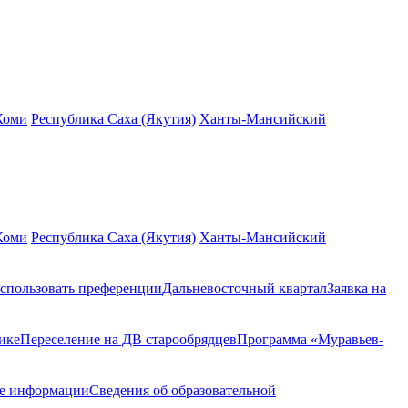
Коми
Республика Саха (Якутия)
Ханты-Мансийский
Коми
Республика Саха (Якутия)
Ханты-Мансийский
спользовать преференции
Дальневосточный квартал
Заявка на
ике
Переселение на ДВ старообрядцев
Программа «Муравьев-
ие информации
Сведения об образовательной