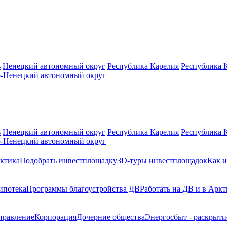
ь
Ненецкий автономный округ
Республика Карелия
Республика 
-Ненецкий автономный округ
ь
Ненецкий автономный округ
Республика Карелия
Республика 
-Ненецкий автономный округ
ктика
Подобрать инвестплощадку
3D-туры инвестплощадок
Как и
ипотека
Программы благоустройства ДВ
Работать на ДВ и в Аркт
правление
Корпорация
Дочерние общества
Энергосбыт - раскрыт