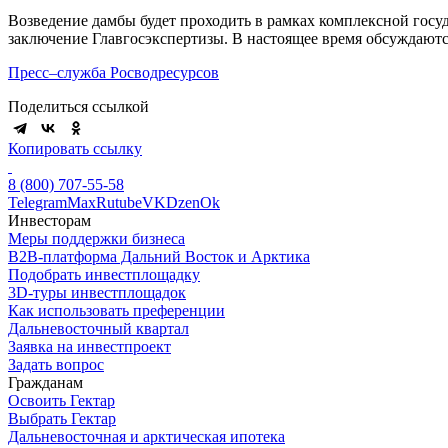
Возведение дамбы будет проходить в рамках комплексной гос
заключение Главгосэкспертизы. В настоящее время обсуждаютс
Пресс–служба Росводресурсов
Поделиться ссылкой
Копировать ссылку
8 (800) 707-55-58
Telegram
Max
Rutube
VK
Dzen
Ok
Инвесторам
Меры поддержки бизнеса
B2B-платформа Дальний Восток и Арктика
Подобрать инвестплощадку
3D-туры инвестплощадок
Как использовать преференции
Дальневосточный квартал
Заявка на инвестпроект
Задать вопрос
Гражданам
Освоить Гектар
Выбрать Гектар
Дальневосточная и арктическая ипотека