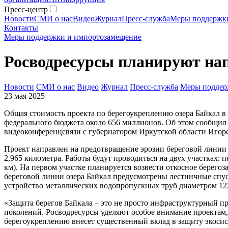
Пресс-центр
Новости
СМИ о нас
Видео
Журнал
Пресс-служба
Меры поддержк
Контакты
Меры поддержки и импортозамещение
Росводресурсы планируют нап
Новости
СМИ о нас
Видео
Журнал
Пресс-служба
Меры поддер
23 мая 2025
Общая стоимость проекта по берегоукреплению озера Байкал в
федерального бюджета около 656 миллионов. Об этом сообщил 
видеоконференцсвязи с губернатором Иркутской области Игор
Проект направлен на предотвращение эрозии береговой линии
2,965 километра. Работы будут проводиться на двух участках: п
км). На первом участке планируется возвести откосное берего
береговой линии озера Байкал предусмотрены лестничные спус
устройство металлических водопропускных труб диаметром 12
«Защита берегов Байкала – это не просто инфраструктурный п
поколений. Росводресурсы уделяют особое внимание проектам,
берегоукреплению внесет существенный вклад в защиту экосис