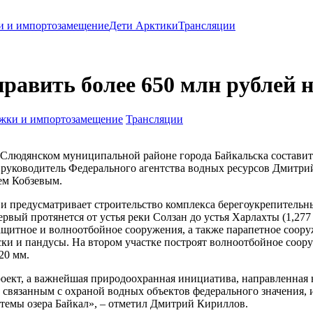
и и импортозамещение
Дети Арктики
Трансляции
равить более 650 млн рублей 
жки и импортозамещение
Трансляции
 Слюдянском муниципальной районе города Байкальска составит 
руководитель Федерального агентства водных ресурсов Дмитрий
ем Кобзевым.
 и предусматривает строительство комплекса берегоукрепител
ервый протянется от устья реки Солзан до устья Харлахты (1,277 
защитное и волноотбойное сооружения, а также парапетное соору
ки и пандусы. На втором участке построят волноотбойное соор
20 мм.
роект, а важнейшая природоохранная инициатива, направленная
 связанным с охраной водных объектов федерального значения, 
темы озера Байкал», – отметил Дмитрий Кириллов.