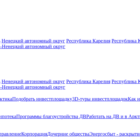
ь
Ненецкий автономный округ
Республика Карелия
Республика 
-Ненецкий автономный округ
ь
Ненецкий автономный округ
Республика Карелия
Республика 
-Ненецкий автономный округ
ктика
Подобрать инвестплощадку
3D-туры инвестплощадок
Как и
ипотека
Программы благоустройства ДВ
Работать на ДВ и в Аркт
правление
Корпорация
Дочерние общества
Энергосбыт - раскрыт