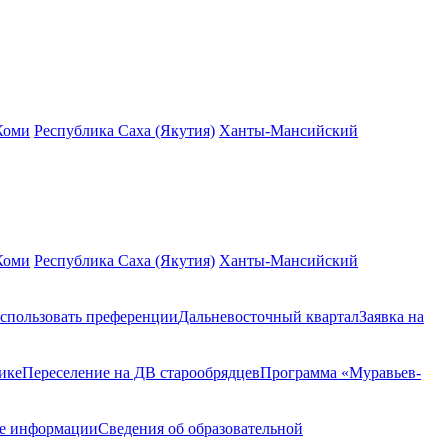
Коми
Республика Саха (Якутия)
Ханты-Мансийский
Коми
Республика Саха (Якутия)
Ханты-Мансийский
спользовать преференции
Дальневосточный квартал
Заявка на
ике
Переселение на ДВ старообрядцев
Программа «Муравьев-
ие информации
Сведения об образовательной