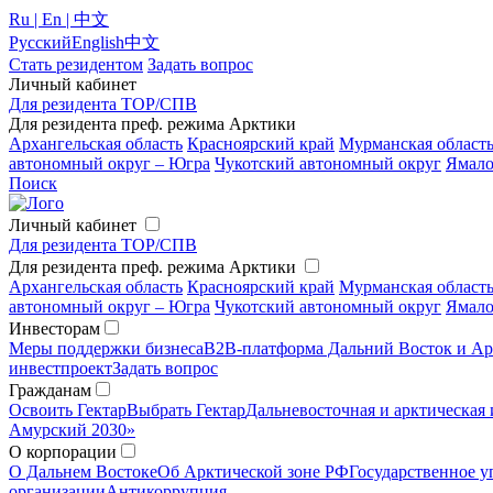
Ru | En | 中文
Русский
English
中文
Стать резидентом
Задать вопрос
Личный кабинет
Для резидента ТОР/СПВ
Для резидента преф. режима Арктики
Архангельская область
Красноярский край
Мурманская област
автономный округ – Югра
Чукотский автономный округ
Ямало
Поиск
Личный кабинет
Для резидента ТОР/СПВ
Для резидента преф. режима Арктики
Архангельская область
Красноярский край
Мурманская област
автономный округ – Югра
Чукотский автономный округ
Ямало
Инвесторам
Меры поддержки бизнеса
B2B-платформа Дальний Восток и Ар
инвестпроект
Задать вопрос
Гражданам
Освоить Гектар
Выбрать Гектар
Дальневосточная и арктическая 
Амурский 2030»
О корпорации
О Дальнем Востоке
Об Арктической зоне РФ
Государственное у
организации
Антикоррупция