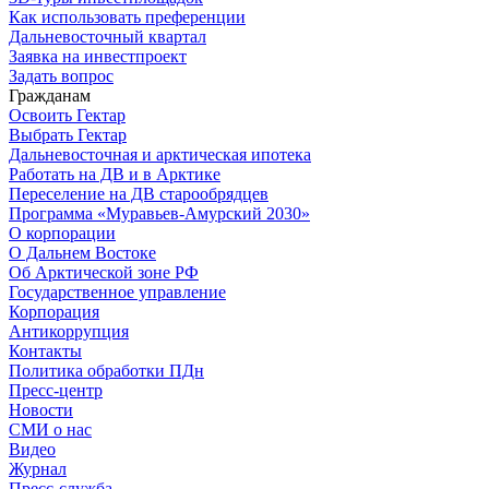
Как использовать преференции
Дальневосточный квартал
Заявка на инвестпроект
Задать вопрос
Гражданам
Освоить Гектар
Выбрать Гектар
Дальневосточная и арктическая ипотека
Работать на ДВ и в Арктике
Переселение на ДВ старообрядцев
Программа «Муравьев-Амурский 2030»
О корпорации
О Дальнем Востоке
Об Арктической зоне РФ
Государственное управление
Корпорация
Антикоррупция
Контакты
Политика обработки ПДн
Пресс-центр
Новости
СМИ о нас
Видео
Журнал
Пресс-служба