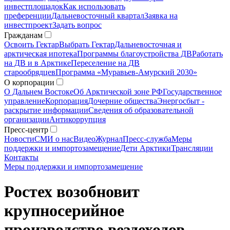
инвестплощадок
Как использовать
преференции
Дальневосточный квартал
Заявка на
инвестпроект
Задать вопрос
Гражданам
Освоить Гектар
Выбрать Гектар
Дальневосточная и
арктическая ипотека
Программы благоустройства ДВ
Работать
на ДВ и в Арктике
Переселение на ДВ
старообрядцев
Программа «Муравьев-Амурский 2030»
О корпорации
О Дальнем Востоке
Об Арктической зоне РФ
Государственное
управление
Корпорация
Дочерние общества
Энергосбыт -
раскрытие информации
Сведения об образовательной
организации
Антикоррупция
Пресс-центр
Новости
СМИ о нас
Видео
Журнал
Пресс-служба
Меры
поддержки и импортозамещение
Дети Арктики
Трансляции
Контакты
Меры поддержки и импортозамещение
Ростех возобновит
крупносерийное
производство вездеходов