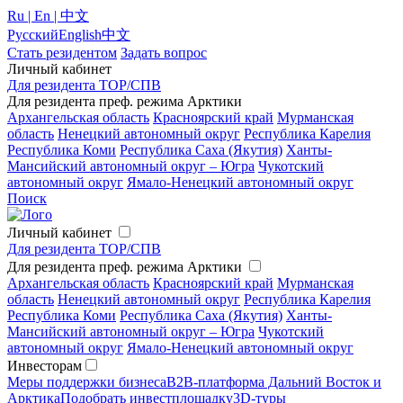
Ru | En | 中文
Русский
English
中文
Стать резидентом
Задать вопрос
Личный кабинет
Для резидента ТОР/СПВ
Для резидента преф. режима Арктики
Архангельская область
Красноярский край
Мурманская
область
Ненецкий автономный округ
Республика Карелия
Республика Коми
Республика Саха (Якутия)
Ханты-
Мансийский автономный округ – Югра
Чукотский
автономный округ
Ямало-Ненецкий автономный округ
Поиск
Личный кабинет
Для резидента ТОР/СПВ
Для резидента преф. режима Арктики
Архангельская область
Красноярский край
Мурманская
область
Ненецкий автономный округ
Республика Карелия
Республика Коми
Республика Саха (Якутия)
Ханты-
Мансийский автономный округ – Югра
Чукотский
автономный округ
Ямало-Ненецкий автономный округ
Инвесторам
Меры поддержки бизнеса
B2B-платформа Дальний Восток и
Арктика
Подобрать инвестплощадку
3D-туры