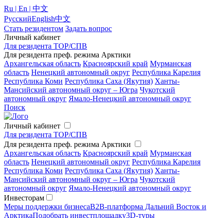
Ru | En | 中文
Русский
English
中文
Стать резидентом
Задать вопрос
Личный кабинет
Для резидента ТОР/СПВ
Для резидента преф. режима Арктики
Архангельская область
Красноярский край
Мурманская
область
Ненецкий автономный округ
Республика Карелия
Республика Коми
Республика Саха (Якутия)
Ханты-
Мансийский автономный округ – Югра
Чукотский
автономный округ
Ямало-Ненецкий автономный округ
Поиск
Личный кабинет
Для резидента ТОР/СПВ
Для резидента преф. режима Арктики
Архангельская область
Красноярский край
Мурманская
область
Ненецкий автономный округ
Республика Карелия
Республика Коми
Республика Саха (Якутия)
Ханты-
Мансийский автономный округ – Югра
Чукотский
автономный округ
Ямало-Ненецкий автономный округ
Инвесторам
Меры поддержки бизнеса
B2B-платформа Дальний Восток и
Арктика
Подобрать инвестплощадку
3D-туры