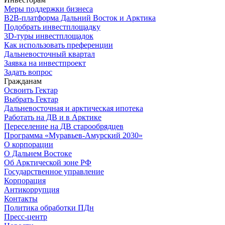
Меры поддержки бизнеса
B2B-платформа Дальний Восток и Арктика
Подобрать инвестплощадку
3D-туры инвестплощадок
Как использовать преференции
Дальневосточный квартал
Заявка на инвестпроект
Задать вопрос
Гражданам
Освоить Гектар
Выбрать Гектар
Дальневосточная и арктическая ипотека
Работать на ДВ и в Арктике
Переселение на ДВ старообрядцев
Программа «Муравьев-Амурский 2030»
О корпорации
О Дальнем Востоке
Об Арктической зоне РФ
Государственное управление
Корпорация
Антикоррупция
Контакты
Политика обработки ПДн
Пресс-центр