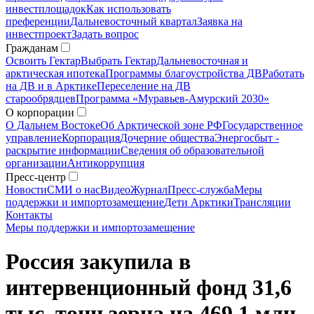
инвестплощадок
Как использовать
преференции
Дальневосточный квартал
Заявка на
инвестпроект
Задать вопрос
Гражданам
Освоить Гектар
Выбрать Гектар
Дальневосточная и
арктическая ипотека
Программы благоустройства ДВ
Работать
на ДВ и в Арктике
Переселение на ДВ
старообрядцев
Программа «Муравьев-Амурский 2030»
О корпорации
О Дальнем Востоке
Об Арктической зоне РФ
Государственное
управление
Корпорация
Дочерние общества
Энергосбыт -
раскрытие информации
Сведения об образовательной
организации
Антикоррупция
Пресс-центр
Новости
СМИ о нас
Видео
Журнал
Пресс-служба
Меры
поддержки и импортозамещение
Дети Арктики
Трансляции
Контакты
Меры поддержки и импортозамещение
Россия закупила в
интервенционный фонд 31,6
тыс. тонн зерна на 469,1 млн