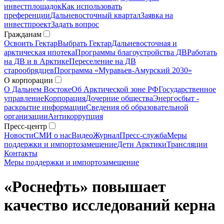
инвестплощадок
Как использовать
преференции
Дальневосточный квартал
Заявка на
инвестпроект
Задать вопрос
Гражданам
Освоить Гектар
Выбрать Гектар
Дальневосточная и
арктическая ипотека
Программы благоустройства ДВ
Работать
на ДВ и в Арктике
Переселение на ДВ
старообрядцев
Программа «Муравьев-Амурский 2030»
О корпорации
О Дальнем Востоке
Об Арктической зоне РФ
Государственное
управление
Корпорация
Дочерние общества
Энергосбыт -
раскрытие информации
Сведения об образовательной
организации
Антикоррупция
Пресс-центр
Новости
СМИ о нас
Видео
Журнал
Пресс-служба
Меры
поддержки и импортозамещение
Дети Арктики
Трансляции
Контакты
Меры поддержки и импортозамещение
«Роснефть» повышает
качество исследований керна