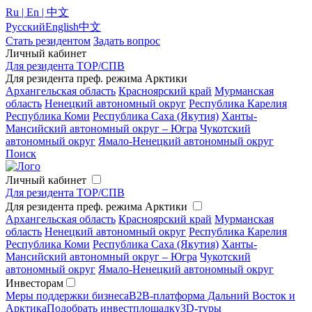
Ru | En | 中文
Русский
English
中文
Стать резидентом
Задать вопрос
Личный кабинет
Для резидента ТОР/СПВ
Для резидента преф. режима Арктики
Архангельская область
Красноярский край
Мурманская
область
Ненецкий автономный округ
Республика Карелия
Республика Коми
Республика Саха (Якутия)
Ханты-
Мансийский автономный округ – Югра
Чукотский
автономный округ
Ямало-Ненецкий автономный округ
Поиск
Личный кабинет
Для резидента ТОР/СПВ
Для резидента преф. режима Арктики
Архангельская область
Красноярский край
Мурманская
область
Ненецкий автономный округ
Республика Карелия
Республика Коми
Республика Саха (Якутия)
Ханты-
Мансийский автономный округ – Югра
Чукотский
автономный округ
Ямало-Ненецкий автономный округ
Инвесторам
Меры поддержки бизнеса
B2B-платформа Дальний Восток и
Арктика
Подобрать инвестплощадку
3D-туры