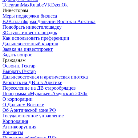
Telegram
Max
Rutube
VK
Dzen
Ok
Инвесторам
Меры поддержки бизнеса
B2B-платформа Дальний Восток и Арктика
Подобрать инвестплощадку
3D-туры инвестплощадок
Как использовать преференции
Дальневосточный квартал
Заявка на инвестпроект
Задать вопрос
Гражданам
Освоить Гектар
Выбрать Гектар
Дальневосточная и арктическая ипотека
Работать на ДВ и в Арктике
Переселение на ДВ старообрядцев
Программа «Муравьев-Амурский 2030»
О корпорации
О Дальнем Востоке
Об Арктической зоне РФ
Государственное управление
Корпорация
Антикоррупция
Контакты
Политика обработки ПДн