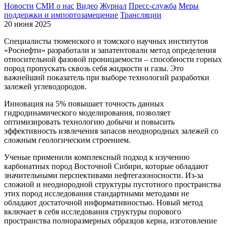
Новости
СМИ о нас
Видео
Журнал
Пресс-служба
Меры
поддержки и импортозамещение
Трансляции
20 июня 2025
Специалисты тюменского и томского научных институтов
«Роснефти» разработали и запатентовали метод определения
относительной фазовой проницаемости – способности горных
пород пропускать сквозь себя жидкости и газы. Это
важнейший показатель при выборе технологий разработки
залежей углеводородов.
Инновация на 5% повышает точность данных
гидродинамического моделирования, позволяет
оптимизировать технологию добычи и повысить
эффективность извлечения запасов неоднородных залежей со
сложным геологическим строением.
Ученые применили комплексный подход к изучению
карбонатных пород Восточной Сибири, которые обладают
значительными перспективами нефтегазоносности. Из-за
сложной и неоднородной структуры пустотного пространства
этих пород исследования стандартными методами не
обладают достаточной информативностью. Новый метод
включает в себя исследования структуры порового
пространства полноразмерных образцов керна, изготовление