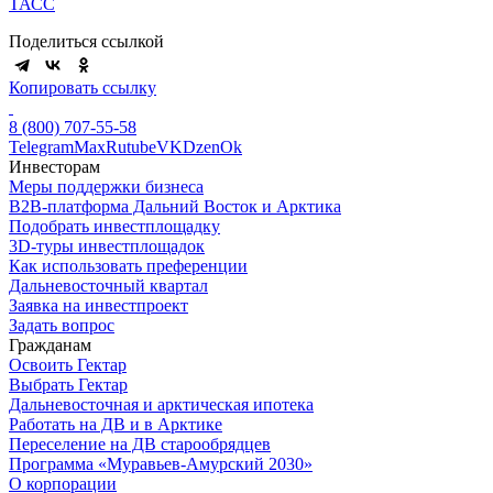
ТАСС
Поделиться ссылкой
Копировать ссылку
8 (800) 707-55-58
Telegram
Max
Rutube
VK
Dzen
Ok
Инвесторам
Меры поддержки бизнеса
B2B-платформа Дальний Восток и Арктика
Подобрать инвестплощадку
3D-туры инвестплощадок
Как использовать преференции
Дальневосточный квартал
Заявка на инвестпроект
Задать вопрос
Гражданам
Освоить Гектар
Выбрать Гектар
Дальневосточная и арктическая ипотека
Работать на ДВ и в Арктике
Переселение на ДВ старообрядцев
Программа «Муравьев-Амурский 2030»
О корпорации