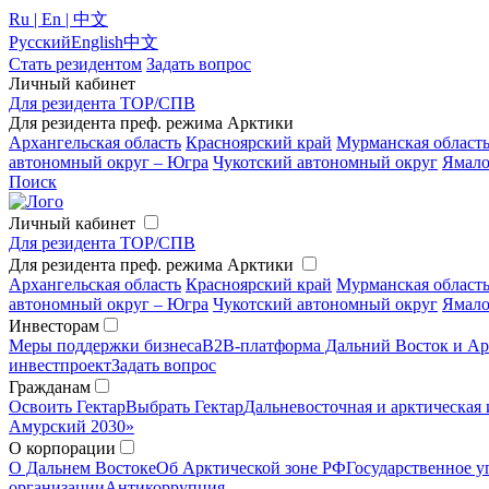
Ru | En | 中文
Русский
English
中文
Стать резидентом
Задать вопрос
Личный кабинет
Для резидента ТОР/СПВ
Для резидента преф. режима Арктики
Архангельская область
Красноярский край
Мурманская област
автономный округ – Югра
Чукотский автономный округ
Ямало
Поиск
Личный кабинет
Для резидента ТОР/СПВ
Для резидента преф. режима Арктики
Архангельская область
Красноярский край
Мурманская област
автономный округ – Югра
Чукотский автономный округ
Ямало
Инвесторам
Меры поддержки бизнеса
B2B-платформа Дальний Восток и Ар
инвестпроект
Задать вопрос
Гражданам
Освоить Гектар
Выбрать Гектар
Дальневосточная и арктическая 
Амурский 2030»
О корпорации
О Дальнем Востоке
Об Арктической зоне РФ
Государственное у
организации
Антикоррупция