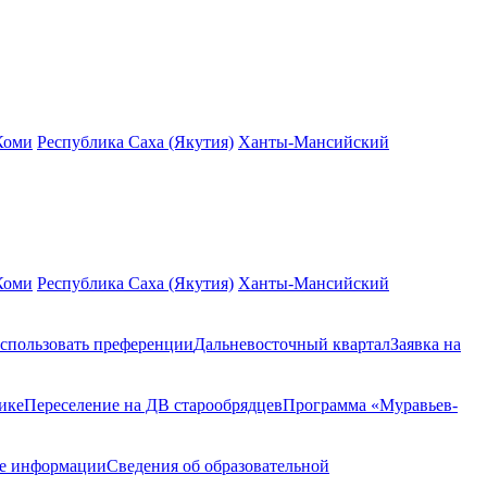
Коми
Республика Саха (Якутия)
Ханты-Мансийский
Коми
Республика Саха (Якутия)
Ханты-Мансийский
спользовать преференции
Дальневосточный квартал
Заявка на
ике
Переселение на ДВ старообрядцев
Программа «Муравьев-
ие информации
Сведения об образовательной