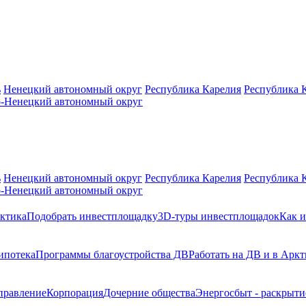
ь
Ненецкий автономный округ
Республика Карелия
Республика 
-Ненецкий автономный округ
ь
Ненецкий автономный округ
Республика Карелия
Республика 
-Ненецкий автономный округ
ктика
Подобрать инвестплощадку
3D-туры инвестплощадок
Как и
ипотека
Программы благоустройства ДВ
Работать на ДВ и в Аркт
правление
Корпорация
Дочерние общества
Энергосбыт - раскрыт