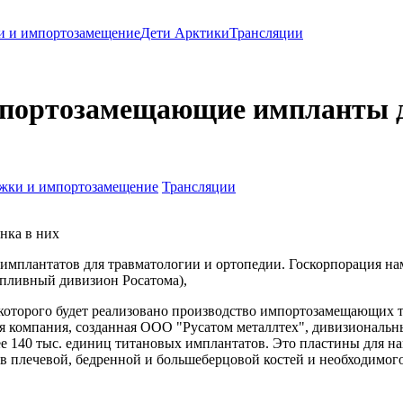
и и импортозамещение
Дети Арктики
Трансляции
импортозамещающие импланты 
жки и импортозамещение
Трансляции
нка в них
мплантатов для травматологии и ортопедии. Госкорпорация нам
опливный дивизион Росатома),
 которого будет реализовано производство импортозамещающих 
овая компания, созданная ООО "Русатом металлтех", дивизионал
е 140 тыс. единиц титановых имплантатов. Это пластины для на
 плечевой, бедренной и большеберцовой костей и необходимого 