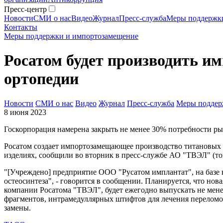
Пресс-центр
Новости
СМИ о нас
Видео
Журнал
Пресс-служба
Меры поддержк
Контакты
Меры поддержки и импортозамещение
Росатом будет производить 
ортопедии
Новости
СМИ о нас
Видео
Журнал
Пресс-служба
Меры поддер
8 июня 2023
Госкорпорация намерена закрыть не менее 30% потребности ры
Росатом создает импортозамещающее производство титановых и
изделиях, сообщили во вторник в пресс-службе АО "ТВЭЛ" (т
"[Учреждено] предприятие ООО "Русатом имплантат", на базе
остеосинтеза", - говорится в сообщении. Планируется, что н
компании Росатома "ТВЭЛ", будет ежегодно выпускать не мене
фрагментов, интрамедуллярных штифтов для лечения переломов
замены.