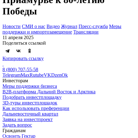
Победы
Новости
СМИ о нас
Видео
Журнал
Пресс-служба
Меры
поддержки и импортозамещение
Трансляции
11 апреля 2025
Поделиться ссылкой
Копировать ссылку
8 (800) 707-55-58
Telegram
Max
Rutube
VK
Dzen
Ok
Инвесторам
Меры поддержки бизнеса
B2B-платформа Дальний Восток и Арктика
Подобрать инвестплощадку
3D-туры инвестплощадок
Как использовать преференции
Дальневосточный квартал
Заявка на инвестпроект
Задать вопрос
Гражданам
Освоить Гектар