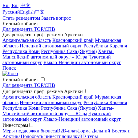
Ru | En | 中文
Русский
English
中文
Стать резидентом
Задать вопрос
Личный кабинет
Для резидента ТОР/СПВ
Для резидента преф. режима Арктики
Архангельская область
Красноярский край
Мурманская
область
Ненецкий автономный округ
Республика Карелия
Республика Коми
Республика Саха (Якутия)
Ханты-
Мансийский автономный округ – Югра
Чукотский
автономный округ
Ямало-Ненецкий автономный округ
Поиск
Личный кабинет
Для резидента ТОР/СПВ
Для резидента преф. режима Арктики
Архангельская область
Красноярский край
Мурманская
область
Ненецкий автономный округ
Республика Карелия
Республика Коми
Республика Саха (Якутия)
Ханты-
Мансийский автономный округ – Югра
Чукотский
автономный округ
Ямало-Ненецкий автономный округ
Инвесторам
Меры поддержки бизнеса
B2B-платформа Дальний Восток и
Арктика
Подобрать инвестплощадку
3D-туры