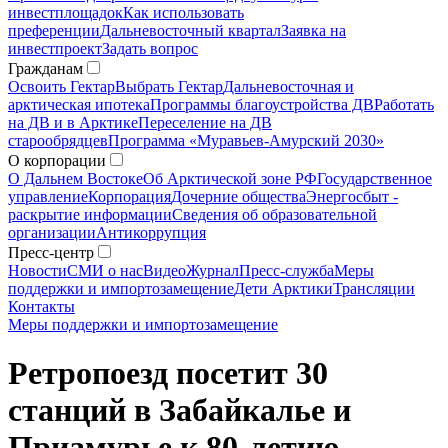
инвестплощадок
Как использовать
преференции
Дальневосточный квартал
Заявка на
инвестпроект
Задать вопрос
Гражданам
Освоить Гектар
Выбрать Гектар
Дальневосточная и
арктическая ипотека
Программы благоустройства ДВ
Работать
на ДВ и в Арктике
Переселение на ДВ
старообрядцев
Программа «Муравьев-Амурский 2030»
О корпорации
О Дальнем Востоке
Об Арктической зоне РФ
Государственное
управление
Корпорация
Дочерние общества
Энергосбыт -
раскрытие информации
Сведения об образовательной
организации
Антикоррупция
Пресс-центр
Новости
СМИ о нас
Видео
Журнал
Пресс-служба
Меры
поддержки и импортозамещение
Дети Арктики
Трансляции
Контакты
Меры поддержки и импортозамещение
Ретропоезд посетит 30
станций в Забайкалье и
Приамурье к 80-летию