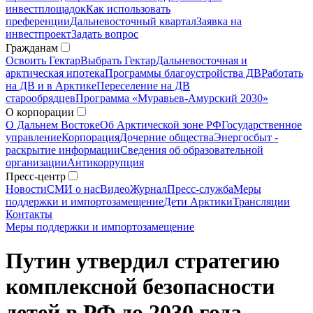
инвестплощадок
Как использовать
преференции
Дальневосточный квартал
Заявка на
инвестпроект
Задать вопрос
Гражданам
Освоить Гектар
Выбрать Гектар
Дальневосточная и
арктическая ипотека
Программы благоустройства ДВ
Работать
на ДВ и в Арктике
Переселение на ДВ
старообрядцев
Программа «Муравьев-Амурский 2030»
О корпорации
О Дальнем Востоке
Об Арктической зоне РФ
Государственное
управление
Корпорация
Дочерние общества
Энергосбыт -
раскрытие информации
Сведения об образовательной
организации
Антикоррупция
Пресс-центр
Новости
СМИ о нас
Видео
Журнал
Пресс-служба
Меры
поддержки и импортозамещение
Дети Арктики
Трансляции
Контакты
Меры поддержки и импортозамещение
Путин утвердил стратегию
комплексной безопасности
детей в РФ до 2030 года