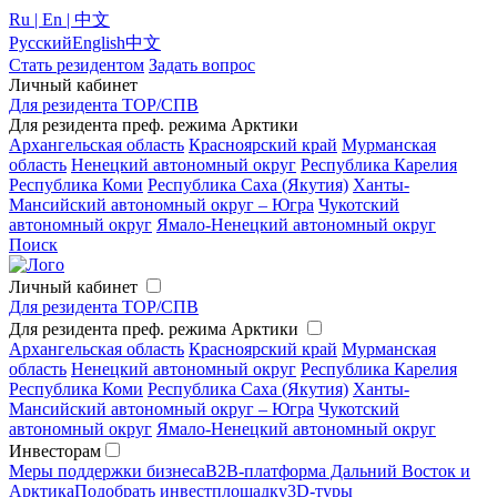
Ru | En | 中文
Русский
English
中文
Стать резидентом
Задать вопрос
Личный кабинет
Для резидента ТОР/СПВ
Для резидента преф. режима Арктики
Архангельская область
Красноярский край
Мурманская
область
Ненецкий автономный округ
Республика Карелия
Республика Коми
Республика Саха (Якутия)
Ханты-
Мансийский автономный округ – Югра
Чукотский
автономный округ
Ямало-Ненецкий автономный округ
Поиск
Личный кабинет
Для резидента ТОР/СПВ
Для резидента преф. режима Арктики
Архангельская область
Красноярский край
Мурманская
область
Ненецкий автономный округ
Республика Карелия
Республика Коми
Республика Саха (Якутия)
Ханты-
Мансийский автономный округ – Югра
Чукотский
автономный округ
Ямало-Ненецкий автономный округ
Инвесторам
Меры поддержки бизнеса
B2B-платформа Дальний Восток и
Арктика
Подобрать инвестплощадку
3D-туры