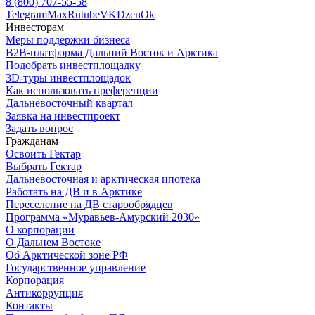
8 (800) 707-55-58
Telegram
Max
Rutube
VK
Dzen
Ok
Инвесторам
Меры поддержки бизнеса
B2B-платформа Дальний Восток и Арктика
Подобрать инвестплощадку
3D-туры инвестплощадок
Как использовать преференции
Дальневосточный квартал
Заявка на инвестпроект
Задать вопрос
Гражданам
Освоить Гектар
Выбрать Гектар
Дальневосточная и арктическая ипотека
Работать на ДВ и в Арктике
Переселение на ДВ старообрядцев
Программа «Муравьев-Амурский 2030»
О корпорации
О Дальнем Востоке
Об Арктической зоне РФ
Государственное управление
Корпорация
Антикоррупция
Контакты