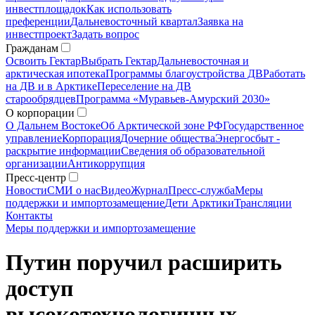
инвестплощадок
Как использовать
преференции
Дальневосточный квартал
Заявка на
инвестпроект
Задать вопрос
Гражданам
Освоить Гектар
Выбрать Гектар
Дальневосточная и
арктическая ипотека
Программы благоустройства ДВ
Работать
на ДВ и в Арктике
Переселение на ДВ
старообрядцев
Программа «Муравьев-Амурский 2030»
О корпорации
О Дальнем Востоке
Об Арктической зоне РФ
Государственное
управление
Корпорация
Дочерние общества
Энергосбыт -
раскрытие информации
Сведения об образовательной
организации
Антикоррупция
Пресс-центр
Новости
СМИ о нас
Видео
Журнал
Пресс-служба
Меры
поддержки и импортозамещение
Дети Арктики
Трансляции
Контакты
Меры поддержки и импортозамещение
Путин поручил расширить
доступ
высокотехнологичных