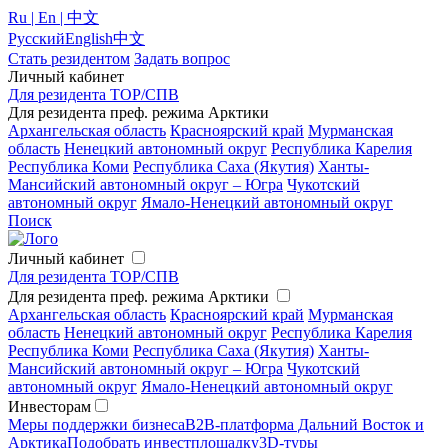
Ru | En | 中文
Русский
English
中文
Стать резидентом
Задать вопрос
Личный кабинет
Для резидента ТОР/СПВ
Для резидента преф. режима Арктики
Архангельская область
Красноярский край
Мурманская
область
Ненецкий автономный округ
Республика Карелия
Республика Коми
Республика Саха (Якутия)
Ханты-
Мансийский автономный округ – Югра
Чукотский
автономный округ
Ямало-Ненецкий автономный округ
Поиск
Личный кабинет
Для резидента ТОР/СПВ
Для резидента преф. режима Арктики
Архангельская область
Красноярский край
Мурманская
область
Ненецкий автономный округ
Республика Карелия
Республика Коми
Республика Саха (Якутия)
Ханты-
Мансийский автономный округ – Югра
Чукотский
автономный округ
Ямало-Ненецкий автономный округ
Инвесторам
Меры поддержки бизнеса
B2B-платформа Дальний Восток и
Арктика
Подобрать инвестплощадку
3D-туры