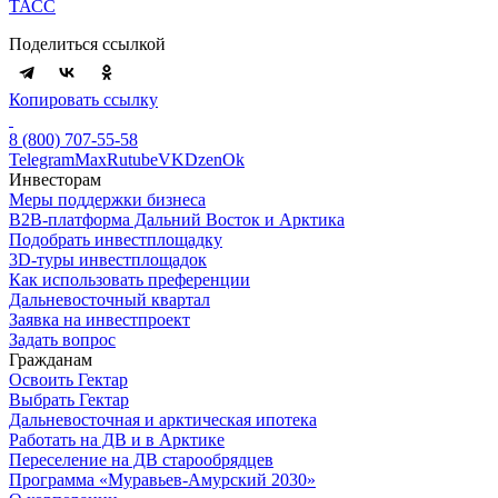
ТАСС
Поделиться ссылкой
Копировать ссылку
8 (800) 707-55-58
Telegram
Max
Rutube
VK
Dzen
Ok
Инвесторам
Меры поддержки бизнеса
B2B-платформа Дальний Восток и Арктика
Подобрать инвестплощадку
3D-туры инвестплощадок
Как использовать преференции
Дальневосточный квартал
Заявка на инвестпроект
Задать вопрос
Гражданам
Освоить Гектар
Выбрать Гектар
Дальневосточная и арктическая ипотека
Работать на ДВ и в Арктике
Переселение на ДВ старообрядцев
Программа «Муравьев-Амурский 2030»