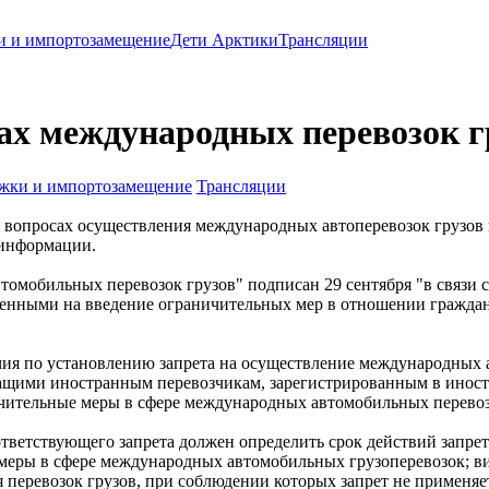
и и импортозамещение
Дети Арктики
Трансляции
сах международных перевозок г
жки и импортозамещение
Трансляции
вопросах осуществления международных автоперевозок грузов в
 информации.
томобильных перевозок грузов" подписан 29 сентября "в связ
ленными на введение ограничительных мер в отношении гражда
ия по установлению запрета на осуществление международных 
щими иностранным перевозчикам, зарегистрированным в иностр
ительные меры в сфере международных автомобильных перевозок
ответствующего запрета должен определить срок действий запрет
меры в сфере международных автомобильных грузоперевозок; в
я перевозок грузов, при соблюдении которых запрет не применяе