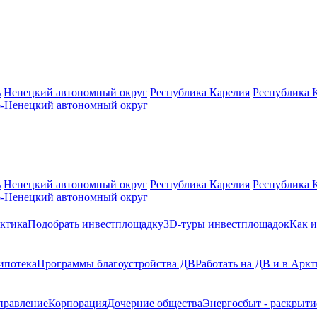
ь
Ненецкий автономный округ
Республика Карелия
Республика 
-Ненецкий автономный округ
ь
Ненецкий автономный округ
Республика Карелия
Республика 
-Ненецкий автономный округ
ктика
Подобрать инвестплощадку
3D-туры инвестплощадок
Как и
ипотека
Программы благоустройства ДВ
Работать на ДВ и в Аркт
правление
Корпорация
Дочерние общества
Энергосбыт - раскрыт