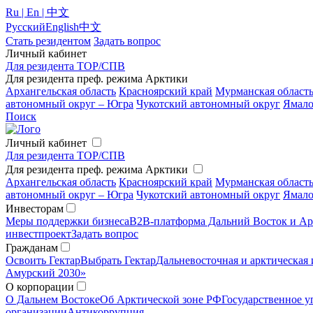
Ru | En | 中文
Русский
English
中文
Стать резидентом
Задать вопрос
Личный кабинет
Для резидента ТОР/СПВ
Для резидента преф. режима Арктики
Архангельская область
Красноярский край
Мурманская област
автономный округ – Югра
Чукотский автономный округ
Ямало
Поиск
Личный кабинет
Для резидента ТОР/СПВ
Для резидента преф. режима Арктики
Архангельская область
Красноярский край
Мурманская област
автономный округ – Югра
Чукотский автономный округ
Ямало
Инвесторам
Меры поддержки бизнеса
B2B-платформа Дальний Восток и Ар
инвестпроект
Задать вопрос
Гражданам
Освоить Гектар
Выбрать Гектар
Дальневосточная и арктическая 
Амурский 2030»
О корпорации
О Дальнем Востоке
Об Арктической зоне РФ
Государственное у
организации
Антикоррупция