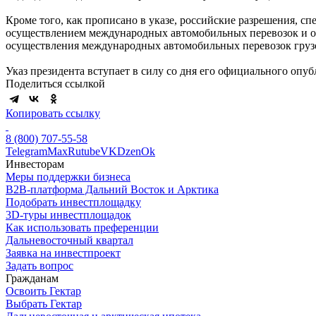
Кроме того, как прописано в указе, российские разрешения, 
осуществлением международных автомобильных перевозок и об
осуществления международных автомобильных перевозок грузо
Указ президента вступает в силу со дня его официального опуб
Поделиться ссылкой
Копировать ссылку
8 (800) 707-55-58
Telegram
Max
Rutube
VK
Dzen
Ok
Инвесторам
Меры поддержки бизнеса
B2B-платформа Дальний Восток и Арктика
Подобрать инвестплощадку
3D-туры инвестплощадок
Как использовать преференции
Дальневосточный квартал
Заявка на инвестпроект
Задать вопрос
Гражданам
Освоить Гектар
Выбрать Гектар