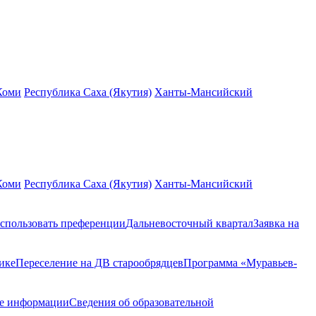
Коми
Республика Саха (Якутия)
Ханты-Мансийский
Коми
Республика Саха (Якутия)
Ханты-Мансийский
спользовать преференции
Дальневосточный квартал
Заявка на
ике
Переселение на ДВ старообрядцев
Программа «Муравьев-
ие информации
Сведения об образовательной