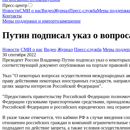
Пресс-центр
Новости
СМИ о нас
Видео
Журнал
Пресс-служба
Меры поддержк
Контакты
Меры поддержки и импортозамещение
Путин подписал указ о вопро
Новости
СМИ о нас
Видео
Журнал
Пресс-служба
Меры поддер
30 сентября 2022
Президент России Владимир Путин подписал указ о некоторых 
соответствующий документ опубликован на портале правовой
Указ "О некоторых вопросах осуществления международных ав
праву действиями некоторых иностранных государств, направ
целях защиты интересов Российской Федерации".
"Предоставить правительству Российской Федерации полномоч
Федерации грузовыми транспортными средствами, принадлежа
Российской Федерации и российских юридических лиц огранич
В указе также отмечается, что кабмин РФ в случае введения со
отношении российских граждан и компаний ограничительные 
подпадают по действие запрета, а также условия осуществлени