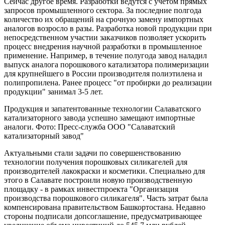
Сейчас другое время. Разработки ведутся с учетом прямых
запросов промышленного сектора. За последние полгода
количество их обращений на срочную замену импортных
аналогов возросло в разы. Разработка новой продукции при
непосредственном участии заказчиков позволяет ускорить
процесс внедрения научной разработки в промышленное
применение. Например, в течение полугода завод наладил
выпуск аналога порошкового катализатора полимеризации
для крупнейшего в России производителя полиэтилена и
полипропилена. Ранее процесс "от пробирки до реализации
продукции" занимал 3-5 лет.
Продукция и запатентованные технологии Салаватского
катализаторного завода успешно замещают импортные
аналоги. Фото: Пресс-служба ООО "Салаватский
катализаторный завод"
Актуальными стали задачи по совершенствованию
технологии получения порошковых силикагелей для
производителей лакокраски и косметики. Специально для
этого в Салавате построили новую производственную
площадку - в рамках инвестпроекта "Организация
производства порошкового силикагеля". Часть затрат была
компенсирована правительством Башкортостана. Недавно
стороны подписали допсоглашение, предусматривающее