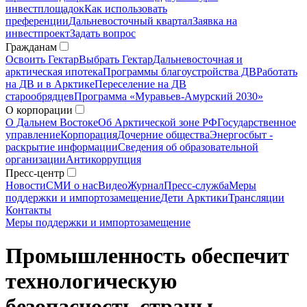
инвестплощадок
Как использовать
преференции
Дальневосточный квартал
Заявка на
инвестпроект
Задать вопрос
Гражданам
Освоить Гектар
Выбрать Гектар
Дальневосточная и
арктическая ипотека
Программы благоустройства ДВ
Работать
на ДВ и в Арктике
Переселение на ДВ
старообрядцев
Программа «Муравьев-Амурский 2030»
О корпорации
О Дальнем Востоке
Об Арктической зоне РФ
Государственное
управление
Корпорация
Дочерние общества
Энергосбыт -
раскрытие информации
Сведения об образовательной
организации
Антикоррупция
Пресс-центр
Новости
СМИ о нас
Видео
Журнал
Пресс-служба
Меры
поддержки и импортозамещение
Дети Арктики
Трансляции
Контакты
Меры поддержки и импортозамещение
Промышленность обеспечит
технологическую
безопасность страны