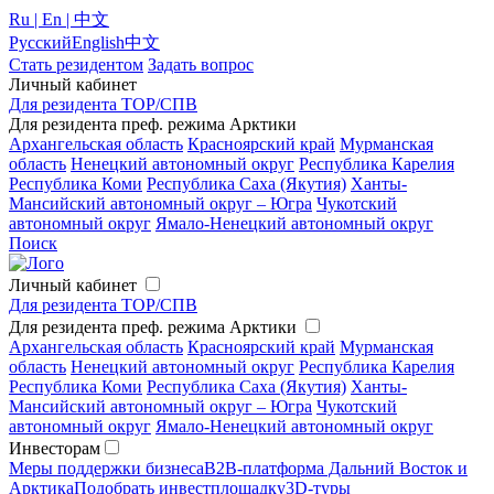
Ru | En | 中文
Русский
English
中文
Стать резидентом
Задать вопрос
Личный кабинет
Для резидента ТОР/СПВ
Для резидента преф. режима Арктики
Архангельская область
Красноярский край
Мурманская
область
Ненецкий автономный округ
Республика Карелия
Республика Коми
Республика Саха (Якутия)
Ханты-
Мансийский автономный округ – Югра
Чукотский
автономный округ
Ямало-Ненецкий автономный округ
Поиск
Личный кабинет
Для резидента ТОР/СПВ
Для резидента преф. режима Арктики
Архангельская область
Красноярский край
Мурманская
область
Ненецкий автономный округ
Республика Карелия
Республика Коми
Республика Саха (Якутия)
Ханты-
Мансийский автономный округ – Югра
Чукотский
автономный округ
Ямало-Ненецкий автономный округ
Инвесторам
Меры поддержки бизнеса
B2B-платформа Дальний Восток и
Арктика
Подобрать инвестплощадку
3D-туры