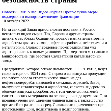
Новости
СМИ о нас
Видео
Журнал
Пресс-служба
Меры
поддержки и импортозамещение
Трансляции
10 октября 2022
Из-за санкций Запад приостановил поставки в Россию
некоторых видов сырья. Так, Европа и другие страны
дальнего зарубежья больше не продают нам катализаторы и
адсорбенты для газохимии, нефтепереработки, нефтехимии и
металлургии. Однако передовые промпредприятия уже
адаптировались к новым условиям. Пример этого мы нашли в
Башкортостане, где работает Салаватский катализаторный
завод.
Предприятие, которое сейчас называется ООО "СкатЗ", ведет
свою историю с 1954 года. С первого же выпуска продукции
его работа обрела стратегическое значение для
нефтегазоперерабатывающей и смежных отраслей. Завод
выпускает катализаторы и адсорбенты, является лидером по
объемам выпуска адсорбентов, в том числе силикагелей -
синтетических материалов на основе диоксида кремния. Они
предназначены для удаления лишней влаги, а также других
примесей из различных сред. Силикагели применяются при
изготовлении шин, полиэтилена и полипропилена,