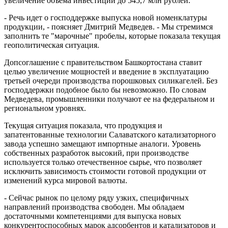
увеличение объема инвестиций до 545,7 млн рублей.
- Речь идет о господдержке выпуска новой номенклатуры
продукции, - поясняет Дмитрий Медведев. - Мы стремимся
заполнить те "марочные" пробелы, которые показала текущая
геополитическая ситуация.
Допсоглашение с правительством Башкортостана ставит
целью увеличение мощностей и введение в эксплуатацию
третьей очереди производства порошковых силикагелей. Без
господдержки подобное было бы невозможно. По словам
Медведева, промышленники получают ее на федеральном и
региональном уровнях.
Текущая ситуация показала, что продукция и
запатентованные технологии Салаватского катализаторного
завода успешно замещают импортные аналоги. Уровень
собственных разработок высокий, при производстве
используется только отечественное сырье, что позволяет
исключить зависимость стоимости готовой продукции от
изменений курса мировой валюты.
- Сейчас рынок по целому ряду узких, специфичных
направлений производства свободен. Мы обладаем
достаточными компетенциями для выпуска новых
конкурентоспособных марок адсорбентов и катализаторов и