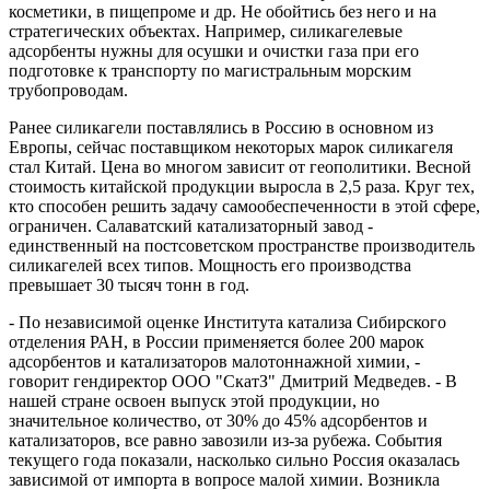
косметики, в пищепроме и др. Не обойтись без него и на
стратегических объектах. Например, силикагелевые
адсорбенты нужны для осушки и очистки газа при его
подготовке к транспорту по магистральным морским
трубопроводам.
Ранее силикагели поставлялись в Россию в основном из
Европы, сейчас поставщиком некоторых марок силикагеля
стал Китай. Цена во многом зависит от геополитики. Весной
стоимость китайской продукции выросла в 2,5 раза. Круг тех,
кто способен решить задачу самообеспеченности в этой сфере,
ограничен. Салаватский катализаторный завод -
единственный на постсоветском пространстве производитель
силикагелей всех типов. Мощность его производства
превышает 30 тысяч тонн в год.
- По независимой оценке Института катализа Сибирского
отделения РАН, в России применяется более 200 марок
адсорбентов и катализаторов малотоннажной химии, -
говорит гендиректор ООО "СкатЗ" Дмитрий Медведев. - В
нашей стране освоен выпуск этой продукции, но
значительное количество, от 30% до 45% адсорбентов и
катализаторов, все равно завозили из-за рубежа. События
текущего года показали, насколько сильно Россия оказалась
зависимой от импорта в вопросе малой химии. Возникла