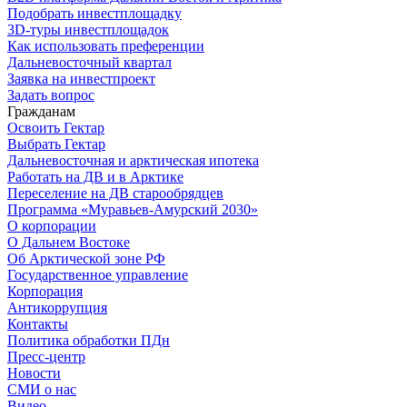
Подобрать инвестплощадку
3D-туры инвестплощадок
Как использовать преференции
Дальневосточный квартал
Заявка на инвестпроект
Задать вопрос
Гражданам
Освоить Гектар
Выбрать Гектар
Дальневосточная и арктическая ипотека
Работать на ДВ и в Арктике
Переселение на ДВ старообрядцев
Программа «Муравьев-Амурский 2030»
О корпорации
О Дальнем Востоке
Об Арктической зоне РФ
Государственное управление
Корпорация
Антикоррупция
Контакты
Политика обработки ПДн
Пресс-центр
Новости
СМИ о нас
Видео