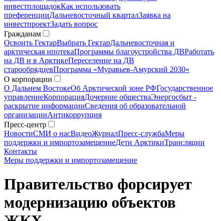
инвестплощадок
Как использовать
преференции
Дальневосточный квартал
Заявка на
инвестпроект
Задать вопрос
Гражданам
Освоить Гектар
Выбрать Гектар
Дальневосточная и
арктическая ипотека
Программы благоустройства ДВ
Работать
на ДВ и в Арктике
Переселение на ДВ
старообрядцев
Программа «Муравьев-Амурский 2030»
О корпорации
О Дальнем Востоке
Об Арктической зоне РФ
Государственное
управление
Корпорация
Дочерние общества
Энергосбыт -
раскрытие информации
Сведения об образовательной
организации
Антикоррупция
Пресс-центр
Новости
СМИ о нас
Видео
Журнал
Пресс-служба
Меры
поддержки и импортозамещение
Дети Арктики
Трансляции
Контакты
Меры поддержки и импортозамещение
Правительство форсирует
модернизацию объектов
ЖКХ