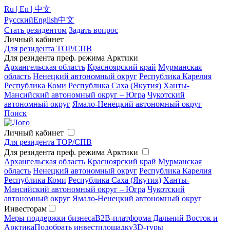
Ru | En | 中文
Русский
English
中文
Стать резидентом
Задать вопрос
Личный кабинет
Для резидента ТОР/СПВ
Для резидента преф. режима Арктики
Архангельская область
Красноярский край
Мурманская
область
Ненецкий автономный округ
Республика Карелия
Республика Коми
Республика Саха (Якутия)
Ханты-
Мансийский автономный округ – Югра
Чукотский
автономный округ
Ямало-Ненецкий автономный округ
Поиск
Личный кабинет
Для резидента ТОР/СПВ
Для резидента преф. режима Арктики
Архангельская область
Красноярский край
Мурманская
область
Ненецкий автономный округ
Республика Карелия
Республика Коми
Республика Саха (Якутия)
Ханты-
Мансийский автономный округ – Югра
Чукотский
автономный округ
Ямало-Ненецкий автономный округ
Инвесторам
Меры поддержки бизнеса
B2B-платформа Дальний Восток и
Арктика
Подобрать инвестплощадку
3D-туры