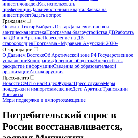
инвестплощадок
Как использовать
преференции
Дальневосточный квартал
Заявка на
инвестпроект
Задать вопрос
Гражданам
Освоить Гектар
Выбрать Гектар
Дальневосточная и
арктическая ипотека
Программы благоустройства ДВ
Работать
на ДВ и в Арктике
Переселение на ДВ
старообрядцев
Программа «Муравьев-Амурский 2030»
О корпорации
О Дальнем Востоке
Об Арктической зоне РФ
Государственное
управление
Корпорация
Дочерние общества
Энергосбыт -
раскрытие информации
Сведения об образовательной
организации
Антикоррупция
Пресс-центр
Новости
СМИ о нас
Видео
Журнал
Пресс-служба
Меры
поддержки и импортозамещение
Дети Арктики
Трансляции
Контакты
Меры поддержки и импортозамещение
Потребительский спрос в
России восстанавливается,
заявил Мишустин