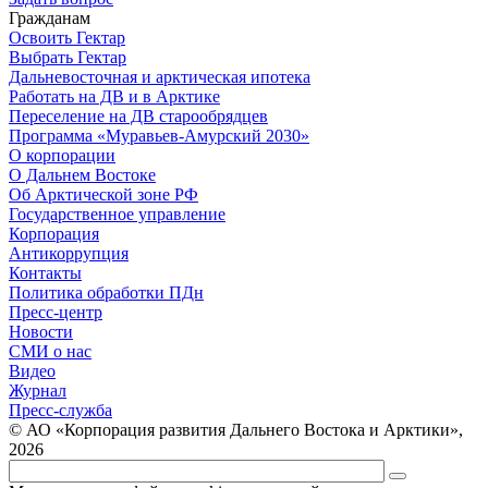
Гражданам
Освоить Гектар
Выбрать Гектар
Дальневосточная и арктическая ипотека
Работать на ДВ и в Арктике
Переселение на ДВ старообрядцев
Программа «Муравьев-Амурский 2030»
О корпорации
О Дальнем Востоке
Об Арктической зоне РФ
Государственное управление
Корпорация
Антикоррупция
Контакты
Политика обработки ПДн
Пресс-центр
Новости
СМИ о нас
Видео
Журнал
Пресс-служба
© АО «Корпорация развития Дальнего Востока и Арктики»,
2026