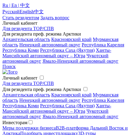
Ru | En | 中文
Русский
English
中文
Стать резидентом
Задать вопрос
Личный кабинет
Для резидента ТОР/СПВ
Для резидента преф. режима Арктики
Архангельская область
Красноярский край
Мурманская
область
Ненецкий автономный округ
Республика Карелия
Республика Коми
Республика Саха (Якутия)
Ханты-
Мансийский автономный округ – Югра
Чукотский
автономный округ
Ямало-Ненецкий автономный округ
Поиск
Личный кабинет
Для резидента ТОР/СПВ
Для резидента преф. режима Арктики
Архангельская область
Красноярский край
Мурманская
область
Ненецкий автономный округ
Республика Карелия
Республика Коми
Республика Саха (Якутия)
Ханты-
Мансийский автономный округ – Югра
Чукотский
автономный округ
Ямало-Ненецкий автономный округ
Инвесторам
Меры поддержки бизнеса
B2B-платформа Дальний Восток и
Арктика
Подобрать инвестплощадку
3D-туры