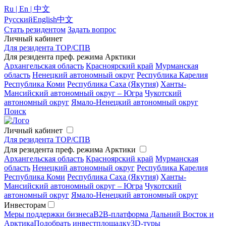
Ru | En | 中文
Русский
English
中文
Стать резидентом
Задать вопрос
Личный кабинет
Для резидента ТОР/СПВ
Для резидента преф. режима Арктики
Архангельская область
Красноярский край
Мурманская
область
Ненецкий автономный округ
Республика Карелия
Республика Коми
Республика Саха (Якутия)
Ханты-
Мансийский автономный округ – Югра
Чукотский
автономный округ
Ямало-Ненецкий автономный округ
Поиск
Личный кабинет
Для резидента ТОР/СПВ
Для резидента преф. режима Арктики
Архангельская область
Красноярский край
Мурманская
область
Ненецкий автономный округ
Республика Карелия
Республика Коми
Республика Саха (Якутия)
Ханты-
Мансийский автономный округ – Югра
Чукотский
автономный округ
Ямало-Ненецкий автономный округ
Инвесторам
Меры поддержки бизнеса
B2B-платформа Дальний Восток и
Арктика
Подобрать инвестплощадку
3D-туры