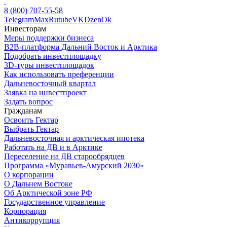
8 (800) 707-55-58
Telegram
Max
Rutube
VK
Dzen
Ok
Инвесторам
Меры поддержки бизнеса
B2B-платформа Дальний Восток и Арктика
Подобрать инвестплощадку
3D-туры инвестплощадок
Как использовать преференции
Дальневосточный квартал
Заявка на инвестпроект
Задать вопрос
Гражданам
Освоить Гектар
Выбрать Гектар
Дальневосточная и арктическая ипотека
Работать на ДВ и в Арктике
Переселение на ДВ старообрядцев
Программа «Муравьев-Амурский 2030»
О корпорации
О Дальнем Востоке
Об Арктической зоне РФ
Государственное управление
Корпорация
Антикоррупция