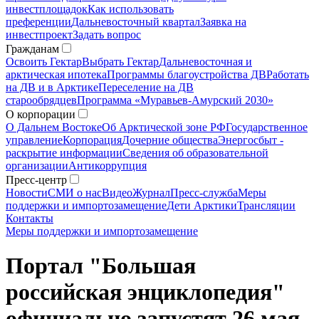
инвестплощадок
Как использовать
преференции
Дальневосточный квартал
Заявка на
инвестпроект
Задать вопрос
Гражданам
Освоить Гектар
Выбрать Гектар
Дальневосточная и
арктическая ипотека
Программы благоустройства ДВ
Работать
на ДВ и в Арктике
Переселение на ДВ
старообрядцев
Программа «Муравьев-Амурский 2030»
О корпорации
О Дальнем Востоке
Об Арктической зоне РФ
Государственное
управление
Корпорация
Дочерние общества
Энергосбыт -
раскрытие информации
Сведения об образовательной
организации
Антикоррупция
Пресс-центр
Новости
СМИ о нас
Видео
Журнал
Пресс-служба
Меры
поддержки и импортозамещение
Дети Арктики
Трансляции
Контакты
Меры поддержки и импортозамещение
Портал "Большая
российская энциклопедия"
официально запустят 26 мая