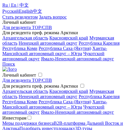
Ru | En | 中文
Русский
English
中文
Стать резидентом
Задать вопрос
Личный кабинет
Для резидента ТОР/СПВ
Для резидента преф. режима Арктики
Архангельская область
Красноярский край
Мурманская
область
Ненецкий автономный округ
Республика Карелия
Республика Коми
Республика Саха (Якутия)
Ханты-
Мансийский автономный округ – Югра
Чукотский
автономный округ
Ямало-Ненецкий автономный округ
Поиск
Личный кабинет
Для резидента ТОР/СПВ
Для резидента преф. режима Арктики
Архангельская область
Красноярский край
Мурманская
область
Ненецкий автономный округ
Республика Карелия
Республика Коми
Республика Саха (Якутия)
Ханты-
Мансийский автономный округ – Югра
Чукотский
автономный округ
Ямало-Ненецкий автономный округ
Инвесторам
Меры поддержки бизнеса
B2B-платформа Дальний Восток и
Арктика
Подобрать инвестплощадку
3D-туры