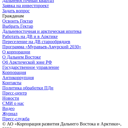
Дальневосточный квартал
Заявка на инвестпроект
Задать вопрос
Гражданам
Освоить Гектар
Выбрать Гектар
Дальневосточная и арктическая ипотека
Работать на ДВ и в Арктике
Переселение на ДВ старообрядцев
Программа «Муравьев-Амурский 2030»
О корпорации
О Дальнем Востоке
Об Арктической зоне РФ
Государственное управление
Корпорация
Антикоррупция
Контакты
Политика обработки ПДн
Пресс-центр
Новости
СМИ о нас
Видео
Журнал
Пресс-служба
© АО «Корпорация развития Дальнего Востока и Арктики»,