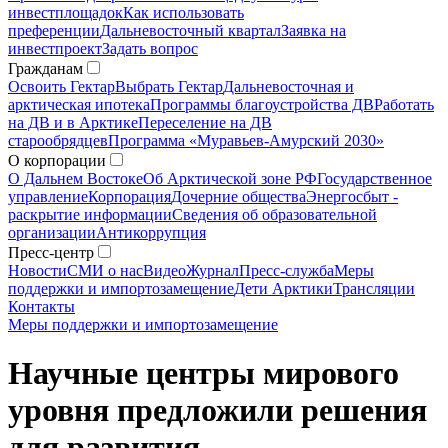
инвестплощадок
Как использовать
преференции
Дальневосточный квартал
Заявка на
инвестпроект
Задать вопрос
Гражданам
Освоить Гектар
Выбрать Гектар
Дальневосточная и
арктическая ипотека
Программы благоустройства ДВ
Работать
на ДВ и в Арктике
Переселение на ДВ
старообрядцев
Программа «Муравьев-Амурский 2030»
О корпорации
О Дальнем Востоке
Об Арктической зоне РФ
Государственное
управление
Корпорация
Дочерние общества
Энергосбыт -
раскрытие информации
Сведения об образовательной
организации
Антикоррупция
Пресс-центр
Новости
СМИ о нас
Видео
Журнал
Пресс-служба
Меры
поддержки и импортозамещение
Дети Арктики
Трансляции
Контакты
Меры поддержки и импортозамещение
Научные центры мирового
уровня предложили решения
для развития