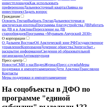
инвестплощадок
Как использовать
преференции
Дальневосточный квартал
Заявка на
инвестпроект
Задать вопрос
Гражданам
Освоить Гектар
Выбрать Гектар
Дальневосточная и
арктическая ипотека
Программы благоустройства ДВ
Работать
на ДВ и в Арктике
Переселение на ДВ
старообрядцев
Программа «Муравьев-Амурский 2030»
О корпорации
О Дальнем Востоке
Об Арктической зоне РФ
Государственное
управление
Корпорация
Дочерние общества
Энергосбыт -
раскрытие информации
Сведения об образовательной
организации
Антикоррупция
Пресс-центр
Новости
СМИ о нас
Видео
Журнал
Пресс-служба
Меры
поддержки и импортозамещение
Дети Арктики
Трансляции
Контакты
Меры поддержки и импортозамещение
На соцобъекты в ДФО по
программе "единой
субсидии" выделили 122