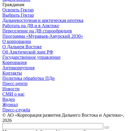
Гражданам
Освоить Гектар
Выбрать Гектар
Дальневосточная и арктическая ипотека
Работать на ДВ и в Арктике
Переселение на ДВ старообрядцев
Программа «Муравьев-Амурский 2030»
О корпорации
О Дальнем Востоке
Об Арктической зоне РФ
Государственное управление
Корпорация
Антикоррупция
Контакты
Политика обработки ПДн
Пресс-центр
Новости
СМИ о нас
Видео
Журнал
Пресс-служба
© АО «Корпорация развития Дальнего Востока и Арктики»,
2026