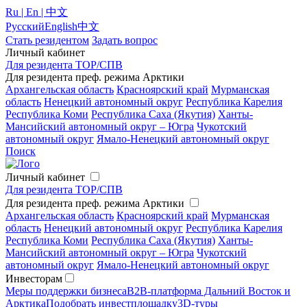
Ru | En | 中文
Русский
English
中文
Стать резидентом
Задать вопрос
Личный кабинет
Для резидента ТОР/СПВ
Для резидента преф. режима Арктики
Архангельская область
Красноярский край
Мурманская
область
Ненецкий автономный округ
Республика Карелия
Республика Коми
Республика Саха (Якутия)
Ханты-
Мансийский автономный округ – Югра
Чукотский
автономный округ
Ямало-Ненецкий автономный округ
Поиск
Личный кабинет
Для резидента ТОР/СПВ
Для резидента преф. режима Арктики
Архангельская область
Красноярский край
Мурманская
область
Ненецкий автономный округ
Республика Карелия
Республика Коми
Республика Саха (Якутия)
Ханты-
Мансийский автономный округ – Югра
Чукотский
автономный округ
Ямало-Ненецкий автономный округ
Инвесторам
Меры поддержки бизнеса
B2B-платформа Дальний Восток и
Арктика
Подобрать инвестплощадку
3D-туры