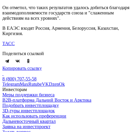
Он отметил, что таких результатов удалось добиться благодаря
взаимодополняемости государств союза и "слаженным
действиям на всех уровнях".
В ЕАЭС входят Россия, Армения, Белоруссия, Казахстан,
Киргизия.
ТАСС
Поделиться ссылкой
Копировать ссылку
8 (800) 707-55-58
Telegram
Max
Rutube
VK
Dzen
Ok
Инвесторам
Меры поддержки бизнеса
B2B-платформа Дальний Восток и Арктика
Подобрать инвестплощадку
3D-туры инвестплощадок
Как использовать преференции
Дальневосточный квартал
Заявка на инвестпроект
Задать вопрос