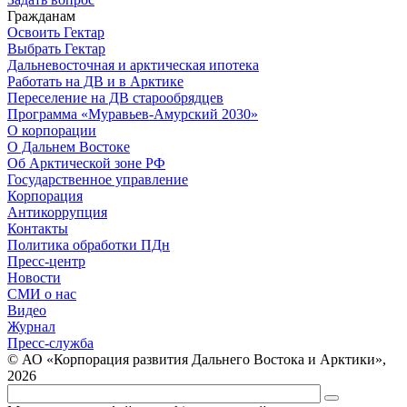
Гражданам
Освоить Гектар
Выбрать Гектар
Дальневосточная и арктическая ипотека
Работать на ДВ и в Арктике
Переселение на ДВ старообрядцев
Программа «Муравьев-Амурский 2030»
О корпорации
О Дальнем Востоке
Об Арктической зоне РФ
Государственное управление
Корпорация
Антикоррупция
Контакты
Политика обработки ПДн
Пресс-центр
Новости
СМИ о нас
Видео
Журнал
Пресс-служба
© АО «Корпорация развития Дальнего Востока и Арктики»,
2026