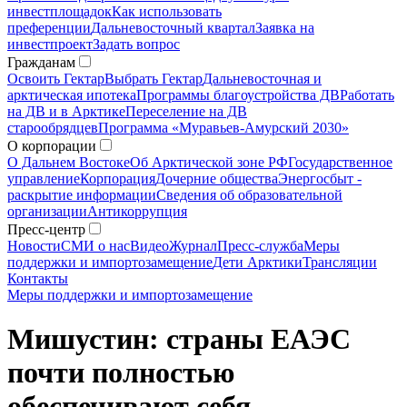
инвестплощадок
Как использовать
преференции
Дальневосточный квартал
Заявка на
инвестпроект
Задать вопрос
Гражданам
Освоить Гектар
Выбрать Гектар
Дальневосточная и
арктическая ипотека
Программы благоустройства ДВ
Работать
на ДВ и в Арктике
Переселение на ДВ
старообрядцев
Программа «Муравьев-Амурский 2030»
О корпорации
О Дальнем Востоке
Об Арктической зоне РФ
Государственное
управление
Корпорация
Дочерние общества
Энергосбыт -
раскрытие информации
Сведения об образовательной
организации
Антикоррупция
Пресс-центр
Новости
СМИ о нас
Видео
Журнал
Пресс-служба
Меры
поддержки и импортозамещение
Дети Арктики
Трансляции
Контакты
Меры поддержки и импортозамещение
Мишустин: страны ЕАЭС
почти полностью
обеспечивают себя