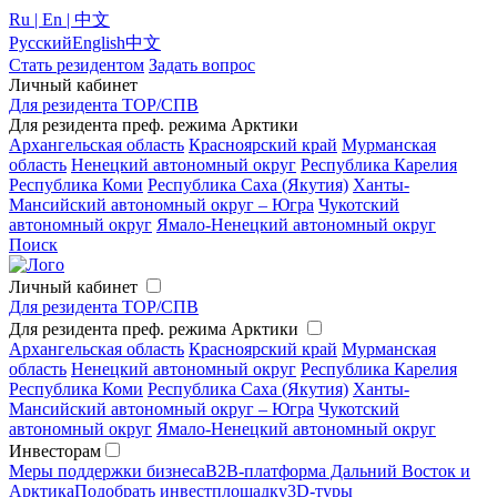
Ru | En | 中文
Русский
English
中文
Стать резидентом
Задать вопрос
Личный кабинет
Для резидента ТОР/СПВ
Для резидента преф. режима Арктики
Архангельская область
Красноярский край
Мурманская
область
Ненецкий автономный округ
Республика Карелия
Республика Коми
Республика Саха (Якутия)
Ханты-
Мансийский автономный округ – Югра
Чукотский
автономный округ
Ямало-Ненецкий автономный округ
Поиск
Личный кабинет
Для резидента ТОР/СПВ
Для резидента преф. режима Арктики
Архангельская область
Красноярский край
Мурманская
область
Ненецкий автономный округ
Республика Карелия
Республика Коми
Республика Саха (Якутия)
Ханты-
Мансийский автономный округ – Югра
Чукотский
автономный округ
Ямало-Ненецкий автономный округ
Инвесторам
Меры поддержки бизнеса
B2B-платформа Дальний Восток и
Арктика
Подобрать инвестплощадку
3D-туры