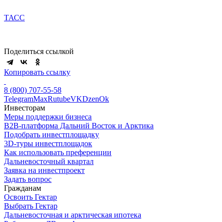
ТАСС
Поделиться ссылкой
Копировать ссылку
8 (800) 707-55-58
Telegram
Max
Rutube
VK
Dzen
Ok
Инвесторам
Меры поддержки бизнеса
B2B-платформа Дальний Восток и Арктика
Подобрать инвестплощадку
3D-туры инвестплощадок
Как использовать преференции
Дальневосточный квартал
Заявка на инвестпроект
Задать вопрос
Гражданам
Освоить Гектар
Выбрать Гектар
Дальневосточная и арктическая ипотека