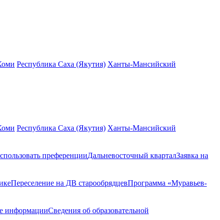
Коми
Республика Саха (Якутия)
Ханты-Мансийский
Коми
Республика Саха (Якутия)
Ханты-Мансийский
спользовать преференции
Дальневосточный квартал
Заявка на
ике
Переселение на ДВ старообрядцев
Программа «Муравьев-
ие информации
Сведения об образовательной