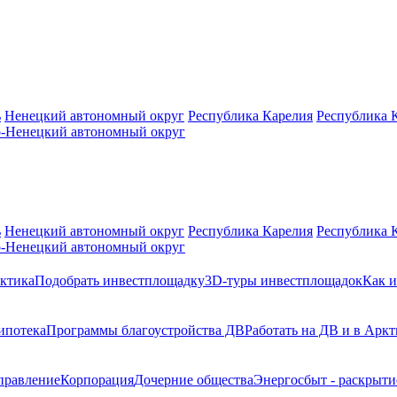
ь
Ненецкий автономный округ
Республика Карелия
Республика 
-Ненецкий автономный округ
ь
Ненецкий автономный округ
Республика Карелия
Республика 
-Ненецкий автономный округ
ктика
Подобрать инвестплощадку
3D-туры инвестплощадок
Как и
ипотека
Программы благоустройства ДВ
Работать на ДВ и в Аркт
правление
Корпорация
Дочерние общества
Энергосбыт - раскрыт