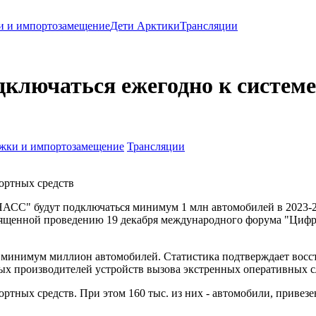
и и импортозамещение
Дети Арктики
Трансляции
дключаться ежегодно к систе
жки и импортозамещение
Трансляции
ортных средств
НАСС" будут подключаться минимум 1 млн автомобилей в 2023
вященной проведению 19 декабря международного форума "Цифр
я минимум миллион автомобилей. Статистика подтверждает восс
 производителей устройств вызова экстренных оперативных слу
тных средств. При этом 160 тыс. из них - автомобили, привез