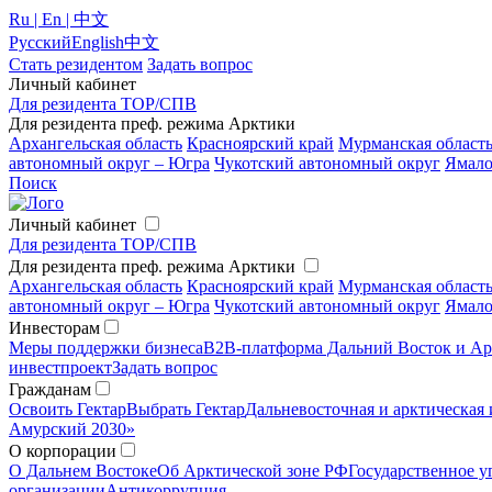
Ru | En | 中文
Русский
English
中文
Стать резидентом
Задать вопрос
Личный кабинет
Для резидента ТОР/СПВ
Для резидента преф. режима Арктики
Архангельская область
Красноярский край
Мурманская област
автономный округ – Югра
Чукотский автономный округ
Ямало
Поиск
Личный кабинет
Для резидента ТОР/СПВ
Для резидента преф. режима Арктики
Архангельская область
Красноярский край
Мурманская област
автономный округ – Югра
Чукотский автономный округ
Ямало
Инвесторам
Меры поддержки бизнеса
B2B-платформа Дальний Восток и Ар
инвестпроект
Задать вопрос
Гражданам
Освоить Гектар
Выбрать Гектар
Дальневосточная и арктическая 
Амурский 2030»
О корпорации
О Дальнем Востоке
Об Арктической зоне РФ
Государственное у
организации
Антикоррупция