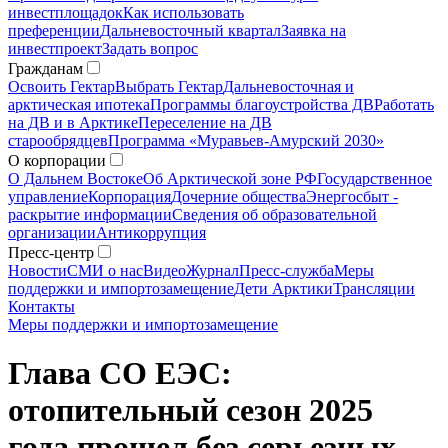
инвестплощадок
Как использовать
преференции
Дальневосточный квартал
Заявка на
инвестпроект
Задать вопрос
Гражданам
Освоить Гектар
Выбрать Гектар
Дальневосточная и
арктическая ипотека
Программы благоустройства ДВ
Работать
на ДВ и в Арктике
Переселение на ДВ
старообрядцев
Программа «Муравьев-Амурский 2030»
О корпорации
О Дальнем Востоке
Об Арктической зоне РФ
Государственное
управление
Корпорация
Дочерние общества
Энергосбыт -
раскрытие информации
Сведения об образовательной
организации
Антикоррупция
Пресс-центр
Новости
СМИ о нас
Видео
Журнал
Пресс-служба
Меры
поддержки и импортозамещение
Дети Арктики
Трансляции
Контакты
Меры поддержки и импортозамещение
Глава СО ЕЭС:
отопительный сезон 2025
года прошел без серьезных