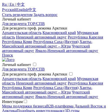
Ru | En | 中文
Русский
English
中文
Стать резидентом
Задать вопрос
Личный кабинет
Для резидента ТОР/СПВ
Для резидента преф. режима Арктики
Архангельская область
Красноярский край
Мурманская
область
Ненецкий автономный округ
Республика Карелия
Республика Коми
Республика Саха (Якутия)
Ханты-
Мансийский автономный округ – Югра
Чукотский
автономный округ
Ямало-Ненецкий автономный округ
Поиск
Личный кабинет
Для резидента ТОР/СПВ
Для резидента преф. режима Арктики
Архангельская область
Красноярский край
Мурманская
область
Ненецкий автономный округ
Республика Карелия
Республика Коми
Республика Саха (Якутия)
Ханты-
Мансийский автономный округ – Югра
Чукотский
автономный округ
Ямало-Ненецкий автономный округ
Инвесторам
Меры поддержки бизнеса
B2B-платформа Дальний Восток и
Арктика
Подобрать инвестплощадку
3D-туры