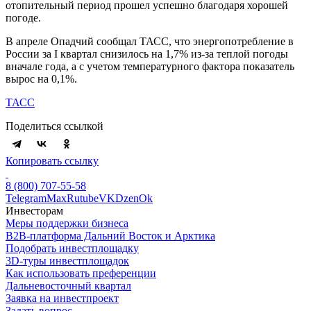
отопительный период прошел успешно благодаря хорошей
погоде.
В апреле Опадчий сообщал ТАСС, что энергопотребление в
России за I квартал снизилось на 1,7% из-за теплой погоды
вначале года, а с учетом температурного фактора показатель
вырос на 0,1%.
ТАСС
Поделиться ссылкой
Копировать ссылку
8 (800) 707-55-58
Telegram
Max
Rutube
VK
Dzen
Ok
Инвесторам
Меры поддержки бизнеса
B2B-платформа Дальний Восток и Арктика
Подобрать инвестплощадку
3D-туры инвестплощадок
Как использовать преференции
Дальневосточный квартал
Заявка на инвестпроект
Задать вопрос