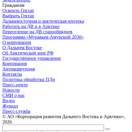
Гражданам
Освоить Гектар
Выбрать Гектар
Дальневосточная и арктическая ипотека
Работать на ДВ и в Арктике
Переселение на ДВ старообрядцев
Программа «Муравьев-Амурский 2030»
О корпорации
О Дальнем Востоке
Об Арктической зоне РФ
Государственное управление
Корпорация
Антикоррупция
Контакты
Политика обработки ПДн
Пресс-центр
Новости
СМИ о нас
Видео
Журнал
Пресс-служба
© АО «Корпорация развития Дальнего Востока и Арктики»,
2026