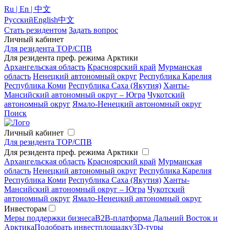
Ru | En | 中文
Русский
English
中文
Стать резидентом
Задать вопрос
Личный кабинет
Для резидента ТОР/СПВ
Для резидента преф. режима Арктики
Архангельская область
Красноярский край
Мурманская
область
Ненецкий автономный округ
Республика Карелия
Республика Коми
Республика Саха (Якутия)
Ханты-
Мансийский автономный округ – Югра
Чукотский
автономный округ
Ямало-Ненецкий автономный округ
Поиск
Личный кабинет
Для резидента ТОР/СПВ
Для резидента преф. режима Арктики
Архангельская область
Красноярский край
Мурманская
область
Ненецкий автономный округ
Республика Карелия
Республика Коми
Республика Саха (Якутия)
Ханты-
Мансийский автономный округ – Югра
Чукотский
автономный округ
Ямало-Ненецкий автономный округ
Инвесторам
Меры поддержки бизнеса
B2B-платформа Дальний Восток и
Арктика
Подобрать инвестплощадку
3D-туры