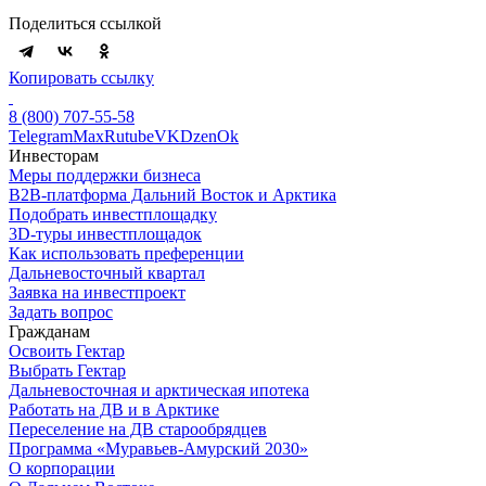
Поделиться ссылкой
Копировать ссылку
8 (800) 707-55-58
Telegram
Max
Rutube
VK
Dzen
Ok
Инвесторам
Меры поддержки бизнеса
B2B-платформа Дальний Восток и Арктика
Подобрать инвестплощадку
3D-туры инвестплощадок
Как использовать преференции
Дальневосточный квартал
Заявка на инвестпроект
Задать вопрос
Гражданам
Освоить Гектар
Выбрать Гектар
Дальневосточная и арктическая ипотека
Работать на ДВ и в Арктике
Переселение на ДВ старообрядцев
Программа «Муравьев-Амурский 2030»
О корпорации