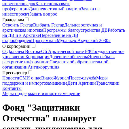
инвестплощадок
Как использовать
преференции
Дальневосточный квартал
Заявка на
инвестпроект
Задать вопрос
Гражданам
Освоить Гектар
Выбрать Гектар
Дальневосточная и
арктическая ипотека
Программы благоустройства ДВ
Работать
на ДВ и в Арктике
Переселение на ДВ
старообрядцев
Программа «Муравьев-Амурский 2030»
О корпорации
О Дальнем Востоке
Об Арктической зоне РФ
Государственное
управление
Корпорация
Дочерние общества
Энергосбыт -
раскрытие информации
Сведения об образовательной
организации
Антикоррупция
Пресс-центр
Новости
СМИ о нас
Видео
Журнал
Пресс-служба
Меры
поддержки и импортозамещение
Дети Арктики
Трансляции
Контакты
Меры поддержки и импортозамещение
Фонд "Защитники
Отечества" планирует
создать приложение для