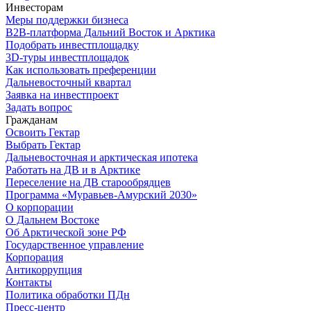
Инвесторам
Меры поддержки бизнеса
B2B-платформа Дальний Восток и Арктика
Подобрать инвестплощадку
3D-туры инвестплощадок
Как использовать преференции
Дальневосточный квартал
Заявка на инвестпроект
Задать вопрос
Гражданам
Освоить Гектар
Выбрать Гектар
Дальневосточная и арктическая ипотека
Работать на ДВ и в Арктике
Переселение на ДВ старообрядцев
Программа «Муравьев-Амурский 2030»
О корпорации
О Дальнем Востоке
Об Арктической зоне РФ
Государственное управление
Корпорация
Антикоррупция
Контакты
Политика обработки ПДн
Пресс-центр