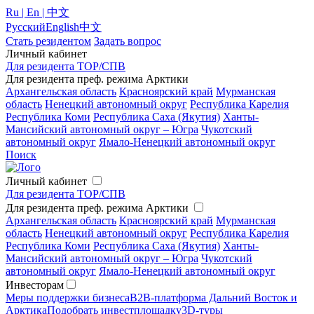
Ru | En | 中文
Русский
English
中文
Стать резидентом
Задать вопрос
Личный кабинет
Для резидента ТОР/СПВ
Для резидента преф. режима Арктики
Архангельская область
Красноярский край
Мурманская
область
Ненецкий автономный округ
Республика Карелия
Республика Коми
Республика Саха (Якутия)
Ханты-
Мансийский автономный округ – Югра
Чукотский
автономный округ
Ямало-Ненецкий автономный округ
Поиск
Личный кабинет
Для резидента ТОР/СПВ
Для резидента преф. режима Арктики
Архангельская область
Красноярский край
Мурманская
область
Ненецкий автономный округ
Республика Карелия
Республика Коми
Республика Саха (Якутия)
Ханты-
Мансийский автономный округ – Югра
Чукотский
автономный округ
Ямало-Ненецкий автономный округ
Инвесторам
Меры поддержки бизнеса
B2B-платформа Дальний Восток и
Арктика
Подобрать инвестплощадку
3D-туры