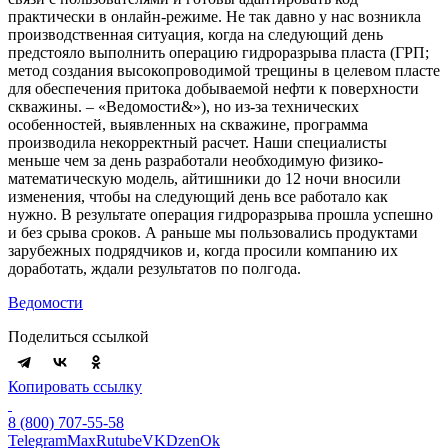
практически в онлайн-режиме. Не так давно у нас возникла
производственная ситуация, когда на следующий день
предстояло выполнить операцию гидроразрыва пласта (ГРП;
метод создания высокопроводимой трещины в целевом пласте
для обеспечения притока добываемой нефти к поверхности
скважины. – «Ведомости&»), но из-за технических
особенностей, выявленных на скважине, программа
производила некорректный расчет. Наши специалисты
меньше чем за день разработали необходимую физико-
математическую модель, айтишники до 12 ночи вносили
изменения, чтобы на следующий день все работало как
нужно. В результате операция гидроразрыва прошла успешно
и без срыва сроков. А раньше мы пользовались продуктами
зарубежных подрядчиков и, когда просили компанию их
доработать, ждали результатов по полгода.
Ведомости
Поделиться ссылкой
Копировать ссылку
8 (800) 707-55-58
Telegram
Max
Rutube
VK
Dzen
Ok