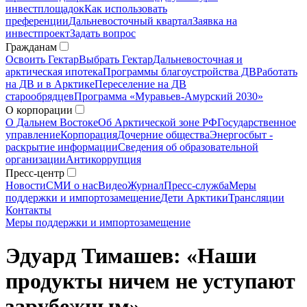
инвестплощадок
Как использовать
преференции
Дальневосточный квартал
Заявка на
инвестпроект
Задать вопрос
Гражданам
Освоить Гектар
Выбрать Гектар
Дальневосточная и
арктическая ипотека
Программы благоустройства ДВ
Работать
на ДВ и в Арктике
Переселение на ДВ
старообрядцев
Программа «Муравьев-Амурский 2030»
О корпорации
О Дальнем Востоке
Об Арктической зоне РФ
Государственное
управление
Корпорация
Дочерние общества
Энергосбыт -
раскрытие информации
Сведения об образовательной
организации
Антикоррупция
Пресс-центр
Новости
СМИ о нас
Видео
Журнал
Пресс-служба
Меры
поддержки и импортозамещение
Дети Арктики
Трансляции
Контакты
Меры поддержки и импортозамещение
Эдуард Тимашев: «Наши
продукты ничем не уступают
зарубежным»