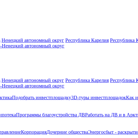
ь
Ненецкий автономный округ
Республика Карелия
Республика 
-Ненецкий автономный округ
ь
Ненецкий автономный округ
Республика Карелия
Республика 
-Ненецкий автономный округ
ктика
Подобрать инвестплощадку
3D-туры инвестплощадок
Как и
ипотека
Программы благоустройства ДВ
Работать на ДВ и в Аркт
правление
Корпорация
Дочерние общества
Энергосбыт - раскрыт