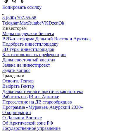
Копировать ссылку
8 (800) 707-55-58
Telegram
Max
Rutube
VK
Dzen
Ok
Инвесторам
Меры поддержки бизнеса
B2B-платформа Дальний Восток и Арктика
Подобрать инвестплощадку
3D-туры инвестплощадок
Как использовать преференции
Дальневосточный квартал
Заявка на инвестпроект
Задать вопрос
Гражданам
Освоить Гектар
Выбрать Гектар
Дальневосточная и арктическая ипотека
Работать на ДВ и в Арктике
Переселение на ДВ старообрядцев
Программа «Муравьев-Амурский 2030»
О корпорации
О Дальнем Востоке
Об Арктической зоне РФ
Государственное управление