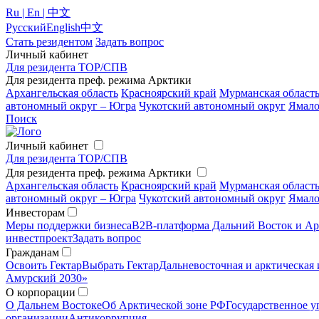
Ru | En | 中文
Русский
English
中文
Стать резидентом
Задать вопрос
Личный кабинет
Для резидента ТОР/СПВ
Для резидента преф. режима Арктики
Архангельская область
Красноярский край
Мурманская област
автономный округ – Югра
Чукотский автономный округ
Ямало
Поиск
Личный кабинет
Для резидента ТОР/СПВ
Для резидента преф. режима Арктики
Архангельская область
Красноярский край
Мурманская област
автономный округ – Югра
Чукотский автономный округ
Ямало
Инвесторам
Меры поддержки бизнеса
B2B-платформа Дальний Восток и Ар
инвестпроект
Задать вопрос
Гражданам
Освоить Гектар
Выбрать Гектар
Дальневосточная и арктическая 
Амурский 2030»
О корпорации
О Дальнем Востоке
Об Арктической зоне РФ
Государственное у
организации
Антикоррупция