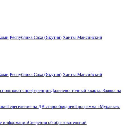
Коми
Республика Саха (Якутия)
Ханты-Мансийский
Коми
Республика Саха (Якутия)
Ханты-Мансийский
спользовать преференции
Дальневосточный квартал
Заявка на
ике
Переселение на ДВ старообрядцев
Программа «Муравьев-
ие информации
Сведения об образовательной