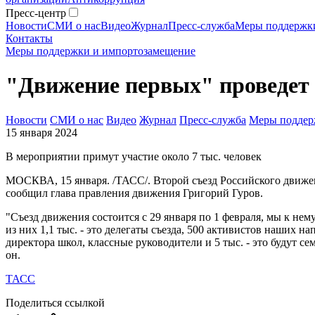
Пресс-центр
Новости
СМИ о нас
Видео
Журнал
Пресс-служба
Меры поддержк
Контакты
Меры поддержки и импортозамещение
"Движение первых" проведет 
Новости
СМИ о нас
Видео
Журнал
Пресс-служба
Меры поддер
15 января 2024
В мероприятии примут участие около 7 тыс. человек
МОСКВА, 15 января. /ТАСС/. Второй съезд Российского движе
сообщил глава правления движения Григорий Гуров.
"Съезд движения состоится с 29 января по 1 февраля, мы к нему
из них 1,1 тыс. - это делегаты съезда, 500 активистов наших н
директора школ, классные руководители и 5 тыс. - это будут 
он.
ТАСС
Поделиться ссылкой