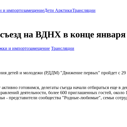
и и импортозамещение
Дети Арктики
Трансляции
съезд на ВДНХ в конце января
жки и импортозамещение
Трансляции
ния детей и молодежи (РДДМ) "Движение первых" пройдет с 29
 активно готовимся, делегаты съезда начали отбираться еще в дек
аправлений деятельности, более 600 приглашенных гостей, около 
семьи - представители сообщества "Родные-любимые", семьи сотру