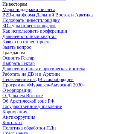
Инвесторам
Меры поддержки бизнеса
B2B-платформа Дальний Восток и Арктика
Подобрать инвестплощадку
3D-туры инвестплощадок
Как использовать преференции
Дальневосточный квартал
Заявка на инвестпроект
Задать вопрос
Гражданам
Освоить Гектар
Выбрать Гектар
Дальневосточная и арктическая ипотека
Работать на ДВ и в Арктике
Переселение на ДВ старообрядцев
Программа «Муравьев-Амурский 2030»
О корпорации
О Дальнем Востоке
Об Арктической зоне РФ
Государственное управление
Корпорация
Антикоррупция
Контакты
Политика обработки ПДн
Пресс-центр