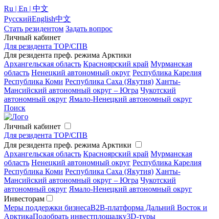
Ru | En | 中文
Русский
English
中文
Стать резидентом
Задать вопрос
Личный кабинет
Для резидента ТОР/СПВ
Для резидента преф. режима Арктики
Архангельская область
Красноярский край
Мурманская
область
Ненецкий автономный округ
Республика Карелия
Республика Коми
Республика Саха (Якутия)
Ханты-
Мансийский автономный округ – Югра
Чукотский
автономный округ
Ямало-Ненецкий автономный округ
Поиск
Личный кабинет
Для резидента ТОР/СПВ
Для резидента преф. режима Арктики
Архангельская область
Красноярский край
Мурманская
область
Ненецкий автономный округ
Республика Карелия
Республика Коми
Республика Саха (Якутия)
Ханты-
Мансийский автономный округ – Югра
Чукотский
автономный округ
Ямало-Ненецкий автономный округ
Инвесторам
Меры поддержки бизнеса
B2B-платформа Дальний Восток и
Арктика
Подобрать инвестплощадку
3D-туры