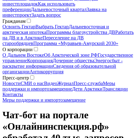
инвестплощадок
Как использовать
преференции
Дальневосточный квартал
Заявка на
инвестпроект
Задать вопрос
Гражданам
Освоить Гектар
Выбрать Гектар
Дальневосточная и
арктическая ипотека
Программы благоустройства ДВ
Работать
на ДВ и в Арктике
Переселение на ДВ
старообрядцев
Программа «Муравьев-Амурский 2030»
О корпорации
О Дальнем Востоке
Об Арктической зоне РФ
Государственное
управление
Корпорация
Дочерние общества
Энергосбыт -
раскрытие информации
Сведения об образовательной
организации
Антикоррупция
Пресс-центр
Новости
СМИ о нас
Видео
Журнал
Пресс-служба
Меры
поддержки и импортозамещение
Дети Арктики
Трансляции
Контакты
Меры поддержки и импортозамещение
Чат-бот на портале
«Онлайнинспекция.рф»
обработал 40 тыс. запросов