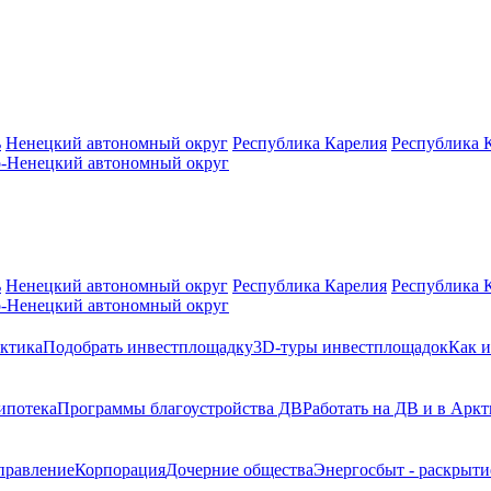
ь
Ненецкий автономный округ
Республика Карелия
Республика 
-Ненецкий автономный округ
ь
Ненецкий автономный округ
Республика Карелия
Республика 
-Ненецкий автономный округ
ктика
Подобрать инвестплощадку
3D-туры инвестплощадок
Как и
ипотека
Программы благоустройства ДВ
Работать на ДВ и в Аркт
правление
Корпорация
Дочерние общества
Энергосбыт - раскрыт