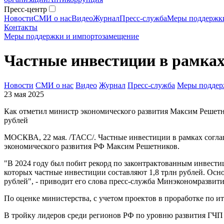
Пресс-центр
Новости
СМИ о нас
Видео
Журнал
Пресс-служба
Меры поддержк
Контакты
Меры поддержки и импортозамещение
Частные инвестиции в рамках 
Новости
СМИ о нас
Видео
Журнал
Пресс-служба
Меры поддер
23 мая 2025
Как отметил министр экономического развития Максим Решетни
рублей
МОСКВА, 22 мая. /ТАСС/. Частные инвестиции в рамках соглаш
экономического развития РФ Максим Решетников.
"В 2024 году был побит рекорд по законтрактованным инвести
которых частные инвестиции составляют 1,8 трлн рублей. Осно
рублей", - приводит его слова пресс-служба Минэкономразвити
По оценке министерства, с учетом проектов в проработке по и
В тройку лидеров среди регионов РФ по уровню развития ГЧП 