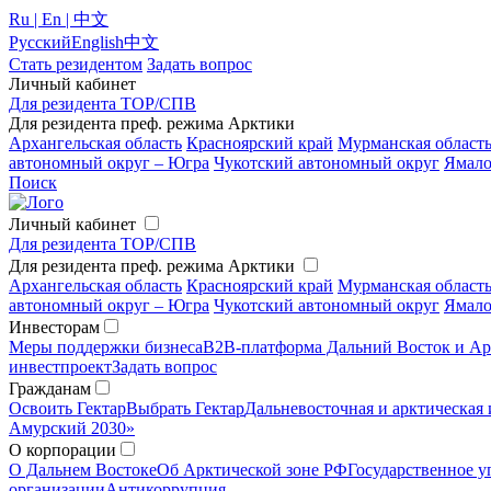
Ru | En | 中文
Русский
English
中文
Стать резидентом
Задать вопрос
Личный кабинет
Для резидента ТОР/СПВ
Для резидента преф. режима Арктики
Архангельская область
Красноярский край
Мурманская област
автономный округ – Югра
Чукотский автономный округ
Ямало
Поиск
Личный кабинет
Для резидента ТОР/СПВ
Для резидента преф. режима Арктики
Архангельская область
Красноярский край
Мурманская област
автономный округ – Югра
Чукотский автономный округ
Ямало
Инвесторам
Меры поддержки бизнеса
B2B-платформа Дальний Восток и Ар
инвестпроект
Задать вопрос
Гражданам
Освоить Гектар
Выбрать Гектар
Дальневосточная и арктическая 
Амурский 2030»
О корпорации
О Дальнем Востоке
Об Арктической зоне РФ
Государственное у
организации
Антикоррупция