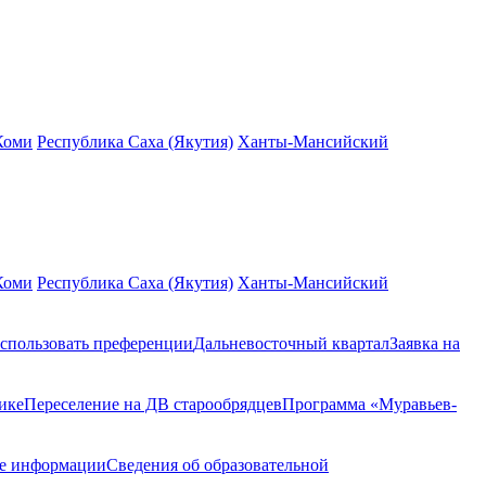
Коми
Республика Саха (Якутия)
Ханты-Мансийский
Коми
Республика Саха (Якутия)
Ханты-Мансийский
спользовать преференции
Дальневосточный квартал
Заявка на
ике
Переселение на ДВ старообрядцев
Программа «Муравьев-
ие информации
Сведения об образовательной