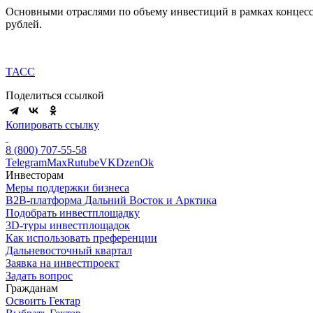
Основными отраслями по объему инвестиций в рамках концессий
рублей.
ТАСС
Поделиться ссылкой
Копировать ссылку
8 (800) 707-55-58
Telegram
Max
Rutube
VK
Dzen
Ok
Инвесторам
Меры поддержки бизнеса
B2B-платформа Дальний Восток и Арктика
Подобрать инвестплощадку
3D-туры инвестплощадок
Как использовать преференции
Дальневосточный квартал
Заявка на инвестпроект
Задать вопрос
Гражданам
Освоить Гектар