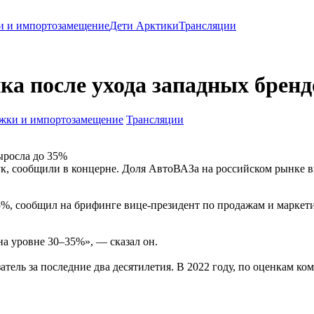
и и импортозамещение
Дети Арктики
Трансляции
ка после ухода западных бренд
жки и импортозамещение
Трансляции
ыросла до 35%
к, сообщили в концерне. Доля АвтоВАЗа на российском рынке вы
35%, сообщил на брифинге вице-президент по продажам и марке
на уровне 30–35%», — сказал он.
тель за последние два десятилетия. В 2022 году, по оценкам ком