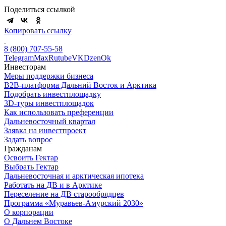
Поделиться ссылкой
Копировать ссылку
8 (800) 707-55-58
Telegram
Max
Rutube
VK
Dzen
Ok
Инвесторам
Меры поддержки бизнеса
B2B-платформа Дальний Восток и Арктика
Подобрать инвестплощадку
3D-туры инвестплощадок
Как использовать преференции
Дальневосточный квартал
Заявка на инвестпроект
Задать вопрос
Гражданам
Освоить Гектар
Выбрать Гектар
Дальневосточная и арктическая ипотека
Работать на ДВ и в Арктике
Переселение на ДВ старообрядцев
Программа «Муравьев-Амурский 2030»
О корпорации
О Дальнем Востоке