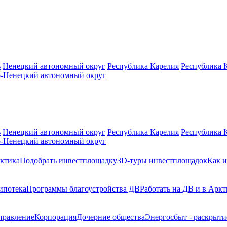
ь
Ненецкий автономный округ
Республика Карелия
Республика 
-Ненецкий автономный округ
ь
Ненецкий автономный округ
Республика Карелия
Республика 
-Ненецкий автономный округ
ктика
Подобрать инвестплощадку
3D-туры инвестплощадок
Как и
ипотека
Программы благоустройства ДВ
Работать на ДВ и в Аркт
правление
Корпорация
Дочерние общества
Энергосбыт - раскрыт