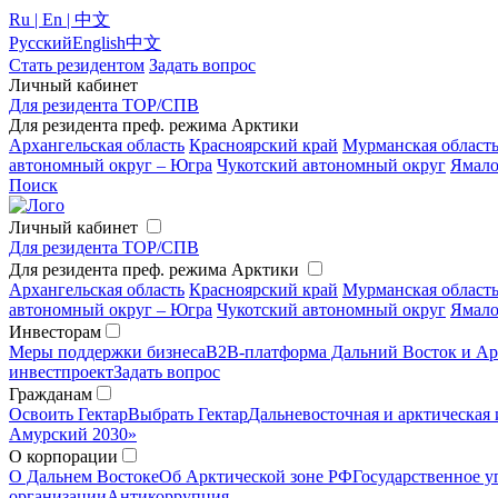
Ru | En | 中文
Русский
English
中文
Стать резидентом
Задать вопрос
Личный кабинет
Для резидента ТОР/СПВ
Для резидента преф. режима Арктики
Архангельская область
Красноярский край
Мурманская област
автономный округ – Югра
Чукотский автономный округ
Ямало
Поиск
Личный кабинет
Для резидента ТОР/СПВ
Для резидента преф. режима Арктики
Архангельская область
Красноярский край
Мурманская област
автономный округ – Югра
Чукотский автономный округ
Ямало
Инвесторам
Меры поддержки бизнеса
B2B-платформа Дальний Восток и Ар
инвестпроект
Задать вопрос
Гражданам
Освоить Гектар
Выбрать Гектар
Дальневосточная и арктическая 
Амурский 2030»
О корпорации
О Дальнем Востоке
Об Арктической зоне РФ
Государственное у
организации
Антикоррупция