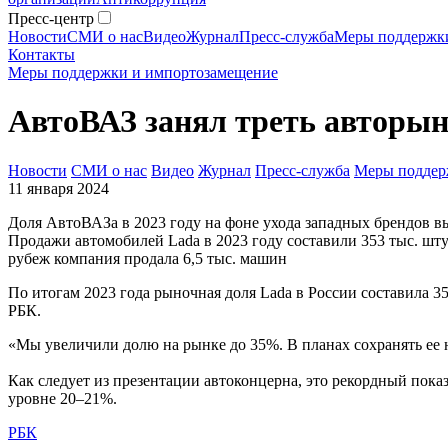
Пресс-центр
Новости
СМИ о нас
Видео
Журнал
Пресс-служба
Меры поддержк
Контакты
Меры поддержки и импортозамещение
АвтоВАЗ занял треть авторын
Новости
СМИ о нас
Видео
Журнал
Пресс-служба
Меры поддер
11 января 2024
Доля АвтоВАЗа в 2023 году на фоне ухода западных брендов в
Продажи автомобилей Lada в 2023 году составили 353 тыс. шту
рубеж компания продала 6,5 тыс. машин
По итогам 2023 года рыночная доля Lada в России составила 
РБК.
«Мы увеличили долю на рынке до 35%. В планах сохранять ее 
Как следует из презентации автоконцерна, это рекордный показа
уровне 20–21%.
РБК