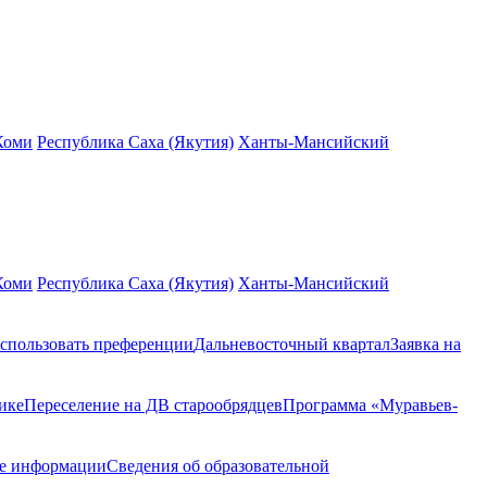
Коми
Республика Саха (Якутия)
Ханты-Мансийский
Коми
Республика Саха (Якутия)
Ханты-Мансийский
спользовать преференции
Дальневосточный квартал
Заявка на
ике
Переселение на ДВ старообрядцев
Программа «Муравьев-
ие информации
Сведения об образовательной