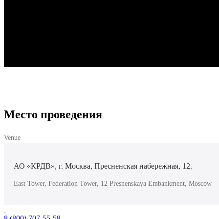
Место проведения
Venue
АО «КРДВ», г. Москва, Пресненская набережная, 12.
East Tower, Federation Tower, 12 Presnenskaya Embankment, Moscow
8 (800) 707-55-58