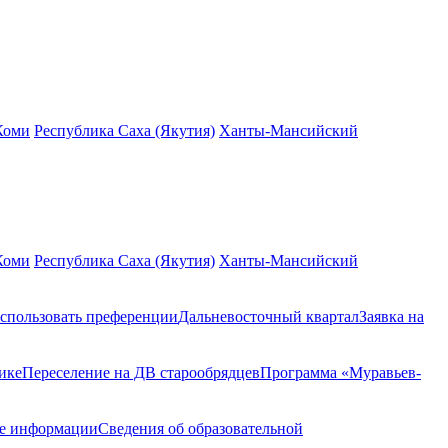
Коми
Республика Саха (Якутия)
Ханты-Мансийский
Коми
Республика Саха (Якутия)
Ханты-Мансийский
спользовать преференции
Дальневосточный квартал
Заявка на
ике
Переселение на ДВ старообрядцев
Программа «Муравьев-
ие информации
Сведения об образовательной