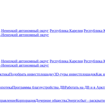
ь
Ненецкий автономный округ
Республика Карелия
Республика 
-Ненецкий автономный округ
ь
Ненецкий автономный округ
Республика Карелия
Республика 
-Ненецкий автономный округ
ктика
Подобрать инвестплощадку
3D-туры инвестплощадок
Как и
ипотека
Программы благоустройства ДВ
Работать на ДВ и в Аркт
правление
Корпорация
Дочерние общества
Энергосбыт - раскрыт