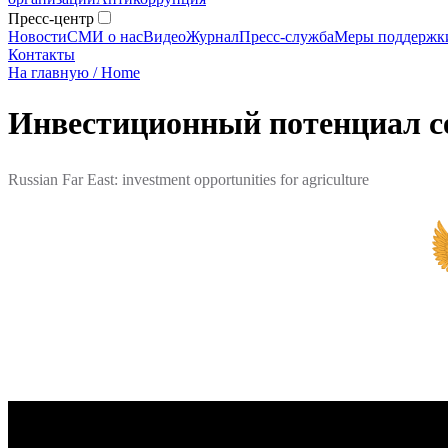
Пресс-центр
Новости
СМИ о нас
Видео
Журнал
Пресс-служба
Меры поддержк
Контакты
На главную / Home
Инвестиционный потенциал се
Russian Far East: investment opportunities for agriculture