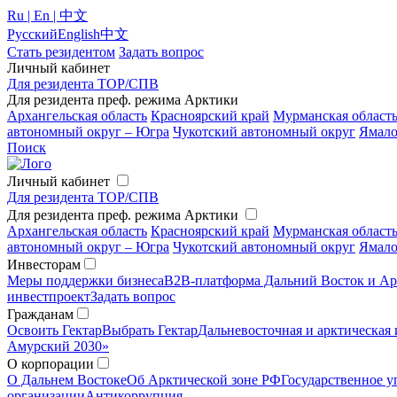
Ru | En | 中文
Русский
English
中文
Стать резидентом
Задать вопрос
Личный кабинет
Для резидента ТОР/СПВ
Для резидента преф. режима Арктики
Архангельская область
Красноярский край
Мурманская област
автономный округ – Югра
Чукотский автономный округ
Ямало
Поиск
Личный кабинет
Для резидента ТОР/СПВ
Для резидента преф. режима Арктики
Архангельская область
Красноярский край
Мурманская област
автономный округ – Югра
Чукотский автономный округ
Ямало
Инвесторам
Меры поддержки бизнеса
B2B-платформа Дальний Восток и Ар
инвестпроект
Задать вопрос
Гражданам
Освоить Гектар
Выбрать Гектар
Дальневосточная и арктическая 
Амурский 2030»
О корпорации
О Дальнем Востоке
Об Арктической зоне РФ
Государственное у
организации
Антикоррупция