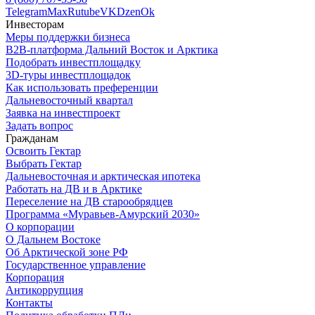
Telegram
Max
Rutube
VK
Dzen
Ok
Инвесторам
Меры поддержки бизнеса
B2B-платформа Дальний Восток и Арктика
Подобрать инвестплощадку
3D-туры инвестплощадок
Как использовать преференции
Дальневосточный квартал
Заявка на инвестпроект
Задать вопрос
Гражданам
Освоить Гектар
Выбрать Гектар
Дальневосточная и арктическая ипотека
Работать на ДВ и в Арктике
Переселение на ДВ старообрядцев
Программа «Муравьев-Амурский 2030»
О корпорации
О Дальнем Востоке
Об Арктической зоне РФ
Государственное управление
Корпорация
Антикоррупция
Контакты