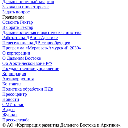
Дальневосточный квартал
Заявка на инвестпроект
Задать вопрос
Гражданам
Освоить Гектар
Выбрать Гектар
Дальневосточная и арктическая ипотека
Работать на ДВ и в Арктике
Переселение на ДВ старообрядцев
Программа «Муравьев-Амурский 2030»
О корпорации
О Дальнем Востоке
Об Арктической зоне РФ
Государственное управление
Корпорация
Антикоррупция
Контакты
Политика обработки ПДн
Пресс-центр
Новости
СМИ о нас
Видео
Журнал
Пресс-служба
© АО «Корпорация развития Дальнего Востока и Арктики»,