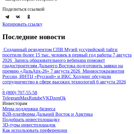
Поделиться ссылкой
Копировать ссылку
Последние новости
Созданный резидентом СПВ Музей уссурийской тайги
посетили более 15 тыс. человек в первый год работы
7 августа
2026
Запись образовательного вебинара поможет
градостроителям Дальнего Востока подготовить заявки на
премию «ДальАрх-26»
7 августа 2026
Минвостокразвития
России, ИНТЦ «Русский» и ИКС Холдинг обсудили
сотрудничество в сфере высоких технологий
6 августа 2026
8 (800) 707-55-58
Telegram
Max
Rutube
VK
Dzen
Ok
Инвесторам
Меры поддержки бизнеса
B2B-платформа Дальний Восток и Арктика
Подобрать инвестплощадку
3D-туры инвестплощадок
Как использовать преференции