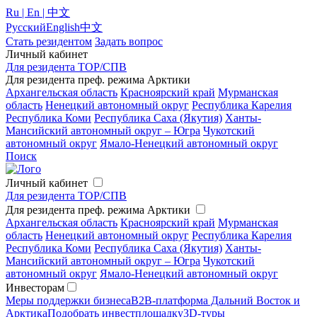
Ru | En | 中文
Русский
English
中文
Стать резидентом
Задать вопрос
Личный кабинет
Для резидента ТОР/СПВ
Для резидента преф. режима Арктики
Архангельская область
Красноярский край
Мурманская
область
Ненецкий автономный округ
Республика Карелия
Республика Коми
Республика Саха (Якутия)
Ханты-
Мансийский автономный округ – Югра
Чукотский
автономный округ
Ямало-Ненецкий автономный округ
Поиск
Личный кабинет
Для резидента ТОР/СПВ
Для резидента преф. режима Арктики
Архангельская область
Красноярский край
Мурманская
область
Ненецкий автономный округ
Республика Карелия
Республика Коми
Республика Саха (Якутия)
Ханты-
Мансийский автономный округ – Югра
Чукотский
автономный округ
Ямало-Ненецкий автономный округ
Инвесторам
Меры поддержки бизнеса
B2B-платформа Дальний Восток и
Арктика
Подобрать инвестплощадку
3D-туры