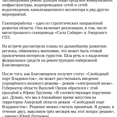
Запланирована реконструкция общегородской коммунальной
инфраструктуры, водопроводных сетей и сетей
водоотведения, канализационного коллектора и ряд других
мероприятий.
Газопереработка – одно из стратегических направлений
развития области. Она включает реализацию, в том, числе
магистрального газопровода «Сила Сибири» и Амурского
ГПЗ.
На встрече рассмотрели планы по дальнейшему развитию
региона, обменялись мнениями, что может быть точкой
привлечения интересов туристов. Шла речь и о выделении
федеральных средств на реконструкцию набережной
Благовещенска.
После того, как Благовещенск получит статус «Свободный
порт Владивосток», он может рассчитывать введение
упрощённого визового режима – режим «электронной визы».
Губернатор области Василий Орлов обратился с этой
просьбой к Юрию Трутневу. «Я соответствующее поручение
дал. Думаю, что мы в ближайшее время запустим на
территории Амурской области режим «Свободный порт
Владивосток». Решение можно считать принятым. Я думаю, в
течение двух, максимум трёх месяцев мы этот вопрос решим»,
- заверил Юрий Петрович.