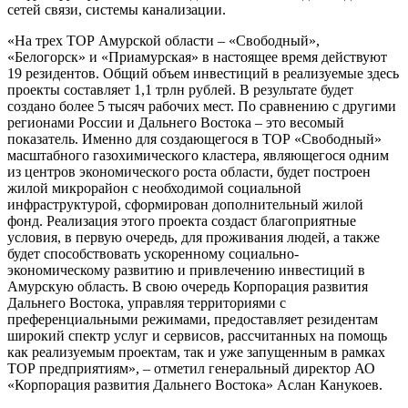
сетей связи, системы канализации.
«На трех ТОР Амурской области – «Свободный»,
«Белогорск» и «Приамурская» в настоящее время действуют
19 резидентов. Общий объем инвестиций в реализуемые здесь
проекты составляет 1,1 трлн рублей. В результате будет
создано более 5 тысяч рабочих мест. По сравнению с другими
регионами России и Дальнего Востока – это весомый
показатель. Именно для создающегося в ТОР «Свободный»
масштабного газохимического кластера, являющегося одним
из центров экономического роста области, будет построен
жилой микрорайон с необходимой социальной
инфраструктурой, сформирован дополнительный жилой
фонд. Реализация этого проекта создаст благоприятные
условия, в первую очередь, для проживания людей, а также
будет способствовать ускоренному социально-
экономическому развитию и привлечению инвестиций в
Амурскую область. В свою очередь Корпорация развития
Дальнего Востока, управляя территориями с
преференциальными режимами, предоставляет резидентам
широкий спектр услуг и сервисов, рассчитанных на помощь
как реализуемым проектам, так и уже запущенным в рамках
ТОР предприятиям», – отметил генеральный директор АО
«Корпорация развития Дальнего Востока» Аслан Канукоев.