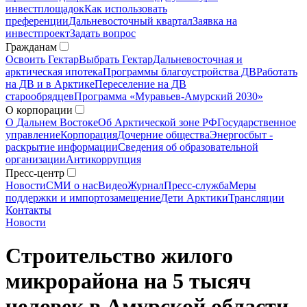
инвестплощадок
Как использовать
преференции
Дальневосточный квартал
Заявка на
инвестпроект
Задать вопрос
Гражданам
Освоить Гектар
Выбрать Гектар
Дальневосточная и
арктическая ипотека
Программы благоустройства ДВ
Работать
на ДВ и в Арктике
Переселение на ДВ
старообрядцев
Программа «Муравьев-Амурский 2030»
О корпорации
О Дальнем Востоке
Об Арктической зоне РФ
Государственное
управление
Корпорация
Дочерние общества
Энергосбыт -
раскрытие информации
Сведения об образовательной
организации
Антикоррупция
Пресс-центр
Новости
СМИ о нас
Видео
Журнал
Пресс-служба
Меры
поддержки и импортозамещение
Дети Арктики
Трансляции
Контакты
Новости
Строительство жилого
микрорайона на 5 тысяч
человек в Амурской области