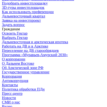
Подобрать инвестплощадку
3D-туры инвестплощадок
Как использовать преференции
Дальневосточный квартал
Заявка на инвестпроект
Задать вопрос
Гражданам
Освоить Гектар
Выбрать Гектар
Дальневосточная и арктическая ипотека
Работать на ДВ и в Арктике
Переселение на ДВ старообрядцев
Программа «Муравьев-Амурский 2030»
О корпорации
О Дальнем Востоке
Об Арктической зоне РФ
Государственное управление
Корпорация
Антикоррупция
Контакты
Политика обработки ПДн
Пресс-центр
Новости
СМИ о нас
Видео