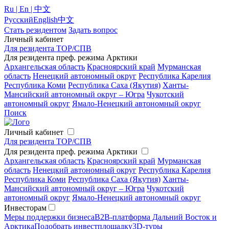
Ru | En | 中文
Русский
English
中文
Стать резидентом
Задать вопрос
Личный кабинет
Для резидента ТОР/СПВ
Для резидента преф. режима Арктики
Архангельская область
Красноярский край
Мурманская
область
Ненецкий автономный округ
Республика Карелия
Республика Коми
Республика Саха (Якутия)
Ханты-
Мансийский автономный округ – Югра
Чукотский
автономный округ
Ямало-Ненецкий автономный округ
Поиск
Личный кабинет
Для резидента ТОР/СПВ
Для резидента преф. режима Арктики
Архангельская область
Красноярский край
Мурманская
область
Ненецкий автономный округ
Республика Карелия
Республика Коми
Республика Саха (Якутия)
Ханты-
Мансийский автономный округ – Югра
Чукотский
автономный округ
Ямало-Ненецкий автономный округ
Инвесторам
Меры поддержки бизнеса
B2B-платформа Дальний Восток и
Арктика
Подобрать инвестплощадку
3D-туры