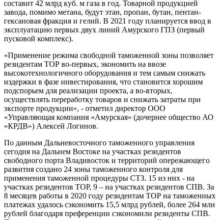
составит 42 млрд куб. м газа в год. Товарной продукцией
завода, помимо метана, будут этан, пропан, бутан, пентан-
гексановая фракция и гелий. В 2021 году планируется ввод в
эксплуатацию первых двух линий Амурского ГПЗ (первый
пусковой комплекс).
«Применение режима свободной таможенной зоны позволяет
резидентам ТОР во-первых, экономить на ввозе
высокотехнологичного оборудования и тем самым снижать
издержки в фазе инвестирования, что становится хорошим
подспорьем для реализации проекта, а во-вторых,
осуществлять переработку товаров и снижать затраты при
экспорте продукции», - отметил директор ООО
«Управляющая компания «Амурская» (дочернее общество АО
«КРДВ») Алексей Логинов.
По данным Дальневосточного таможенного управления
сегодня на Дальнем Востоке на участках резидентов
свободного порта Владивосток и территорий опережающего
развития создано 24 зоны таможенного контроля для
применения таможенной процедуры СТЗ. 15 из них - на
участках резидентов ТОР, 9 – на участках резидентов СПВ. За
8 месяцев работы в 2020 году резидентам ТОР на таможенных
платежах удалось сэкономить 15,5 млрд рублей, более 264 млн
рублей благодаря преференции сэкономили резиденты СПВ.