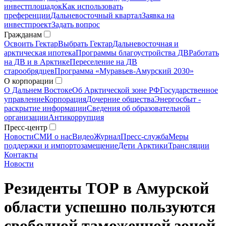
инвестплощадок
Как использовать
преференции
Дальневосточный квартал
Заявка на
инвестпроект
Задать вопрос
Гражданам
Освоить Гектар
Выбрать Гектар
Дальневосточная и
арктическая ипотека
Программы благоустройства ДВ
Работать
на ДВ и в Арктике
Переселение на ДВ
старообрядцев
Программа «Муравьев-Амурский 2030»
О корпорации
О Дальнем Востоке
Об Арктической зоне РФ
Государственное
управление
Корпорация
Дочерние общества
Энергосбыт -
раскрытие информации
Сведения об образовательной
организации
Антикоррупция
Пресс-центр
Новости
СМИ о нас
Видео
Журнал
Пресс-служба
Меры
поддержки и импортозамещение
Дети Арктики
Трансляции
Контакты
Новости
Резиденты ТОР в Амурской
области успешно пользуются
свободной таможенной зоной