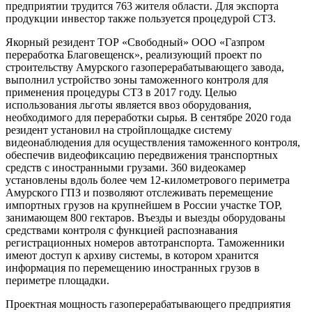
предприятии трудится 763 жителя области. Для экспорта
продукции инвестор также пользуется процедурой СТЗ.
Якорный резидент ТОР «Свободный» ООО «Газпром
переработка Благовещенск», реализующий проект по
строительству Амурского газоперерабатывающего завода,
выполнил устройство зоны таможенного контроля для
применения процедуры СТЗ в 2017 году. Целью
использования льготы является ввоз оборудования,
необходимого для переработки сырья. В сентябре 2020 года
резидент установил на стройплощадке систему
видеонаблюдения для осуществления таможенного контроля,
обеспечив видеофиксацию передвижения транспортных
средств с иностранными грузами. 360 видеокамер
установлены вдоль более чем 12-километрового периметра
Амурского ГПЗ и позволяют отслеживать перемещение
импортных грузов на крупнейшем в России участке ТОР,
занимающем 800 гектаров. Въезды и выезды оборудованы
средствами контроля с функцией распознавания
регистрационных номеров автотранспорта. Таможенники
имеют доступ к архиву системы, в котором хранится
информация по перемещению иностранных грузов в
периметре площадки.
Проектная мощность газоперерабатывающего предприятия