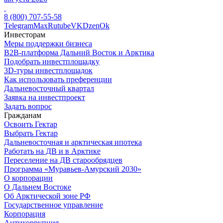
8 (800) 707-55-58
Telegram
Max
Rutube
VK
Dzen
Ok
Инвесторам
Меры поддержки бизнеса
B2B-платформа Дальний Восток и Арктика
Подобрать инвестплощадку
3D-туры инвестплощадок
Как использовать преференции
Дальневосточный квартал
Заявка на инвестпроект
Задать вопрос
Гражданам
Освоить Гектар
Выбрать Гектар
Дальневосточная и арктическая ипотека
Работать на ДВ и в Арктике
Переселение на ДВ старообрядцев
Программа «Муравьев-Амурский 2030»
О корпорации
О Дальнем Востоке
Об Арктической зоне РФ
Государственное управление
Корпорация
Антикоррупция