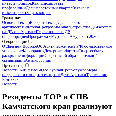
инвестплощадок
Как использовать
преференции
Дальневосточный квартал
Заявка на
инвестпроект
Задать вопрос
Гражданам
Освоить Гектар
Выбрать Гектар
Дальневосточная и
арктическая ипотека
Программы благоустройства ДВ
Работать
на ДВ и в Арктике
Переселение на ДВ
старообрядцев
Программа «Муравьев-Амурский 2030»
О корпорации
О Дальнем Востоке
Об Арктической зоне РФ
Государственное
управление
Корпорация
Дочерние общества
Энергосбыт -
раскрытие информации
Сведения об образовательной
организации
Антикоррупция
Пресс-центр
Новости
СМИ о нас
Видео
Журнал
Пресс-служба
Меры
поддержки и импортозамещение
Дети Арктики
Трансляции
Контакты
Новости
Резиденты ТОР и СПВ
Камчатского края реализуют
проекты при поддержке