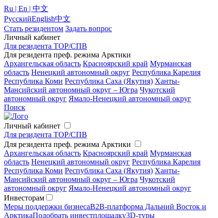
Ru | En | 中文
Русский
English
中文
Стать резидентом
Задать вопрос
Личный кабинет
Для резидента ТОР/СПВ
Для резидента преф. режима Арктики
Архангельская область
Красноярский край
Мурманская
область
Ненецкий автономный округ
Республика Карелия
Республика Коми
Республика Саха (Якутия)
Ханты-
Мансийский автономный округ – Югра
Чукотский
автономный округ
Ямало-Ненецкий автономный округ
Поиск
Личный кабинет
Для резидента ТОР/СПВ
Для резидента преф. режима Арктики
Архангельская область
Красноярский край
Мурманская
область
Ненецкий автономный округ
Республика Карелия
Республика Коми
Республика Саха (Якутия)
Ханты-
Мансийский автономный округ – Югра
Чукотский
автономный округ
Ямало-Ненецкий автономный округ
Инвесторам
Меры поддержки бизнеса
B2B-платформа Дальний Восток и
Арктика
Подобрать инвестплощадку
3D-туры