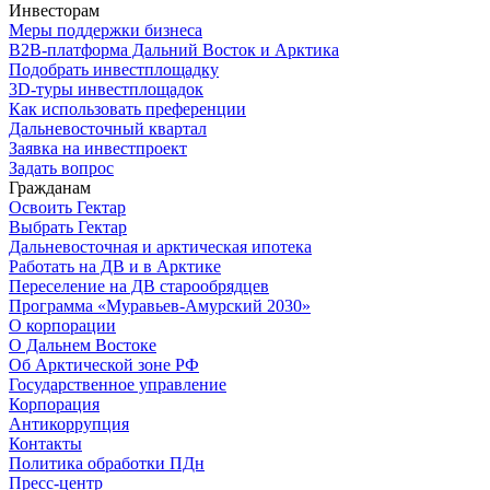
Инвесторам
Меры поддержки бизнеса
B2B-платформа Дальний Восток и Арктика
Подобрать инвестплощадку
3D-туры инвестплощадок
Как использовать преференции
Дальневосточный квартал
Заявка на инвестпроект
Задать вопрос
Гражданам
Освоить Гектар
Выбрать Гектар
Дальневосточная и арктическая ипотека
Работать на ДВ и в Арктике
Переселение на ДВ старообрядцев
Программа «Муравьев-Амурский 2030»
О корпорации
О Дальнем Востоке
Об Арктической зоне РФ
Государственное управление
Корпорация
Антикоррупция
Контакты
Политика обработки ПДн
Пресс-центр