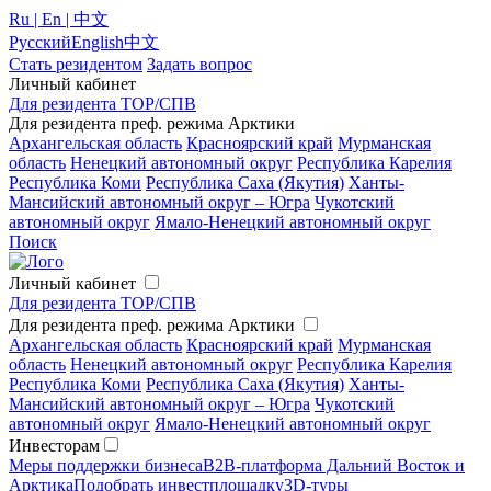
Ru | En | 中文
Русский
English
中文
Стать резидентом
Задать вопрос
Личный кабинет
Для резидента ТОР/СПВ
Для резидента преф. режима Арктики
Архангельская область
Красноярский край
Мурманская
область
Ненецкий автономный округ
Республика Карелия
Республика Коми
Республика Саха (Якутия)
Ханты-
Мансийский автономный округ – Югра
Чукотский
автономный округ
Ямало-Ненецкий автономный округ
Поиск
Личный кабинет
Для резидента ТОР/СПВ
Для резидента преф. режима Арктики
Архангельская область
Красноярский край
Мурманская
область
Ненецкий автономный округ
Республика Карелия
Республика Коми
Республика Саха (Якутия)
Ханты-
Мансийский автономный округ – Югра
Чукотский
автономный округ
Ямало-Ненецкий автономный округ
Инвесторам
Меры поддержки бизнеса
B2B-платформа Дальний Восток и
Арктика
Подобрать инвестплощадку
3D-туры