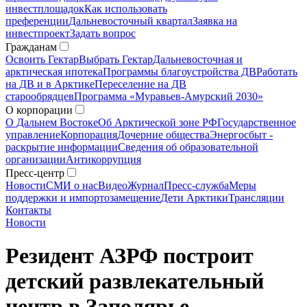
инвестплощадок
Как использовать
преференции
Дальневосточный квартал
Заявка на
инвестпроект
Задать вопрос
Гражданам
Освоить Гектар
Выбрать Гектар
Дальневосточная и
арктическая ипотека
Программы благоустройства ДВ
Работать
на ДВ и в Арктике
Переселение на ДВ
старообрядцев
Программа «Муравьев-Амурский 2030»
О корпорации
О Дальнем Востоке
Об Арктической зоне РФ
Государственное
управление
Корпорация
Дочерние общества
Энергосбыт -
раскрытие информации
Сведения об образовательной
организации
Антикоррупция
Пресс-центр
Новости
СМИ о нас
Видео
Журнал
Пресс-служба
Меры
поддержки и импортозамещение
Дети Арктики
Трансляции
Контакты
Новости
Резидент АЗРФ построит
детский развлекательный
центр в Заполярье