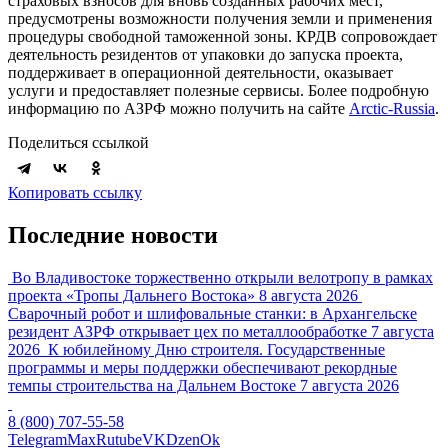
страховых взносов для вновь созданных рабочих мест,
предусмотрены возможности получения земли и применения
процедуры свободной таможенной зоны. КРДВ сопровождает
деятельность резидентов от упаковки до запуска проекта,
поддерживает в операционной деятельности, оказывает
услуги и предоставляет полезные сервисы. Более подробную
информацию по АЗРФ можно получить на сайте
Arctic-Russia
.
Поделиться ссылкой
Копировать ссылку
Последние новости
Во Владивостоке торжественно открыли велотропу в рамках
проекта «Тропы Дальнего Востока»
8 августа 2026
Сварочный робот и шлифовальные станки: в Архангельске
резидент АЗРФ открывает цех по металлообработке
7 августа
2026
К юбилейному Дню строителя. Государственные
программы и меры поддержки обеспечивают рекордные
темпы строительства на Дальнем Востоке
7 августа 2026
8 (800) 707-55-58
Telegram
Max
Rutube
VK
Dzen
Ok