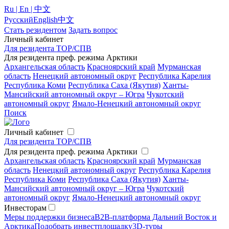
Ru | En | 中文
Русский
English
中文
Стать резидентом
Задать вопрос
Личный кабинет
Для резидента ТОР/СПВ
Для резидента преф. режима Арктики
Архангельская область
Красноярский край
Мурманская
область
Ненецкий автономный округ
Республика Карелия
Республика Коми
Республика Саха (Якутия)
Ханты-
Мансийский автономный округ – Югра
Чукотский
автономный округ
Ямало-Ненецкий автономный округ
Поиск
Личный кабинет
Для резидента ТОР/СПВ
Для резидента преф. режима Арктики
Архангельская область
Красноярский край
Мурманская
область
Ненецкий автономный округ
Республика Карелия
Республика Коми
Республика Саха (Якутия)
Ханты-
Мансийский автономный округ – Югра
Чукотский
автономный округ
Ямало-Ненецкий автономный округ
Инвесторам
Меры поддержки бизнеса
B2B-платформа Дальний Восток и
Арктика
Подобрать инвестплощадку
3D-туры