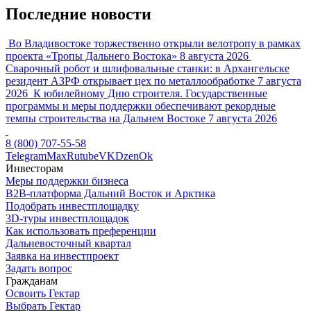
Последние новости
Во Владивостоке торжественно открыли велотропу в рамках
проекта «Тропы Дальнего Востока»
8 августа 2026
Сварочный робот и шлифовальные станки: в Архангельске
резидент АЗРФ открывает цех по металлообработке
7 августа
2026
К юбилейному Дню строителя. Государственные
программы и меры поддержки обеспечивают рекордные
темпы строительства на Дальнем Востоке
7 августа 2026
8 (800) 707-55-58
Telegram
Max
Rutube
VK
Dzen
Ok
Инвесторам
Меры поддержки бизнеса
B2B-платформа Дальний Восток и Арктика
Подобрать инвестплощадку
3D-туры инвестплощадок
Как использовать преференции
Дальневосточный квартал
Заявка на инвестпроект
Задать вопрос
Гражданам
Освоить Гектар
Выбрать Гектар