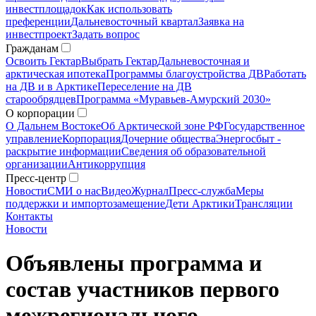
инвестплощадок
Как использовать
преференции
Дальневосточный квартал
Заявка на
инвестпроект
Задать вопрос
Гражданам
Освоить Гектар
Выбрать Гектар
Дальневосточная и
арктическая ипотека
Программы благоустройства ДВ
Работать
на ДВ и в Арктике
Переселение на ДВ
старообрядцев
Программа «Муравьев-Амурский 2030»
О корпорации
О Дальнем Востоке
Об Арктической зоне РФ
Государственное
управление
Корпорация
Дочерние общества
Энергосбыт -
раскрытие информации
Сведения об образовательной
организации
Антикоррупция
Пресс-центр
Новости
СМИ о нас
Видео
Журнал
Пресс-служба
Меры
поддержки и импортозамещение
Дети Арктики
Трансляции
Контакты
Новости
Объявлены программа и
состав участников первого
межрегионального