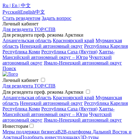
Ru | En | 中文
Русский
English
中文
Стать резидентом
Задать вопрос
Личный кабинет
Для резидента ТОР/СПВ
Для резидента преф. режима Арктики
Архангельская область
Красноярский край
Мурманская
область
Ненецкий автономный округ
Республика Карелия
Республика Коми
Республика Саха (Якутия)
Ханты-
Мансийский автономный округ – Югра
Чукотский
автономный округ
Ямало-Ненецкий автономный округ
Поиск
Личный кабинет
Для резидента ТОР/СПВ
Для резидента преф. режима Арктики
Архангельская область
Красноярский край
Мурманская
область
Ненецкий автономный округ
Республика Карелия
Республика Коми
Республика Саха (Якутия)
Ханты-
Мансийский автономный округ – Югра
Чукотский
автономный округ
Ямало-Ненецкий автономный округ
Инвесторам
Меры поддержки бизнеса
B2B-платформа Дальний Восток и
Арктика
Подобрать инвестплощадку
3D-туры