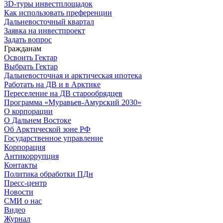
3D-туры инвестплощадок
Как использовать преференции
Дальневосточный квартал
Заявка на инвестпроект
Задать вопрос
Гражданам
Освоить Гектар
Выбрать Гектар
Дальневосточная и арктическая ипотека
Работать на ДВ и в Арктике
Переселение на ДВ старообрядцев
Программа «Муравьев-Амурский 2030»
О корпорации
О Дальнем Востоке
Об Арктической зоне РФ
Государственное управление
Корпорация
Антикоррупция
Контакты
Политика обработки ПДн
Пресс-центр
Новости
СМИ о нас
Видео
Журнал