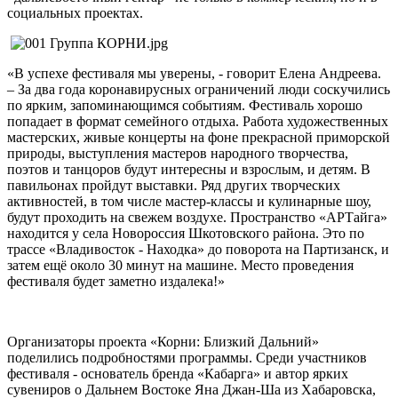
социальных проектах.
«В успехе фестиваля мы уверены, - говорит Елена Андреева.
– За два года коронавирусных ограничений люди соскучились
по ярким, запоминающимся событиям. Фестиваль хорошо
попадает в формат семейного отдыха. Работа художественных
мастерских, живые концерты на фоне прекрасной приморской
природы, выступления мастеров народного творчества,
поэтов и танцоров будут интересны и взрослым, и детям. В
павильонах пройдут выставки. Ряд других творческих
активностей, в том числе мастер-классы и кулинарные шоу,
будут проходить на свежем воздухе. Пространство «АРТайга»
находится у села Новороссия Шкотовского района. Это по
трассе «Владивосток - Находка» до поворота на Партизанск, и
затем ещё около 30 минут на машине. Место проведения
фестиваля будет заметно издалека!»
Организаторы проекта «Корни: Близкий Дальний»
поделились подробностями программы. Среди участников
фестиваля - основатель бренда «Кабарга» и автор ярких
сувениров о Дальнем Востоке Яна Джан-Ша из Хабаровска,