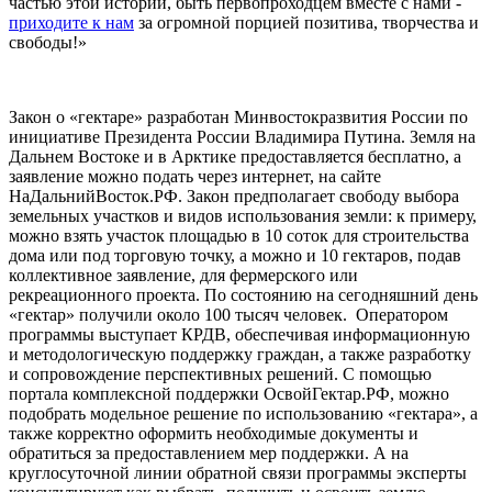
частью этой истории, быть первопроходцем вместе с нами -
приходите к нам
за огромной порцией позитива, творчества и
свободы!»
Закон о «гектаре» разработан Минвостокразвития России по
инициативе Президента России Владимира Путина. Земля на
Дальнем Востоке и в Арктике предоставляется бесплатно, а
заявление можно подать через интернет, на сайте
НаДальнийВосток.РФ. Закон предполагает свободу выбора
земельных участков и видов использования земли: к примеру,
можно взять участок площадью в 10 соток для строительства
дома или под торговую точку, а можно и 10 гектаров, подав
коллективное заявление, для фермерского или
рекреационного проекта. По состоянию на сегодняшний день
«гектар» получили около 100 тысяч человек. Оператором
программы выступает КРДВ, обеспечивая информационную
и методологическую поддержку граждан, а также разработку
и сопровождение перспективных решений. С помощью
портала комплексной поддержки ОсвойГектар.РФ, можно
подобрать модельное решение по использованию «гектара», а
также корректно оформить необходимые документы и
обратиться за предоставлением мер поддержки. А на
круглосуточной линии обратной связи программы эксперты