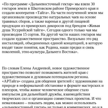
«По программе «Дальневосточный гектар» мы взяли 30
гектаров земли в Шкотовском районе Приморского края и
создали кооператив «Тайга». На части полученной земли мы
организовали производство натуральных чаев на основе
травяных сборов, а также варенья и другой пищевой
продукции из приморских дикоросов под брендом «Живая
душа Уссурийской тайги». Сегодня одного только чая мы
производим 15 сортов. На другой части наших гектаров мы
создали художественное пространство. Визуально это ряд
инсталляций, объединенных единой концепцией, в которую
входят такие понятия, как Родина, наши предки и связь
поколений, этно-культура Дальнего Востока».
По словам Елены Андреевой, новое художественное
пространство позволит познакомить жителей края с
художественным и духовным потенциалом региона.
«АРТайга» создана для общения зрителей с художниками на
природе в неформальной обстановке в формате мастерских и
пленэров, чтобы живое человеческое общение стало
импульсом для дальнейшей дружбы, взаимодействия
творческих сил и организации совместных проектов. И что
немаловажно – показать людям, как можно использовать
«дальневосточный гектар» не только в коммерческих, но и в