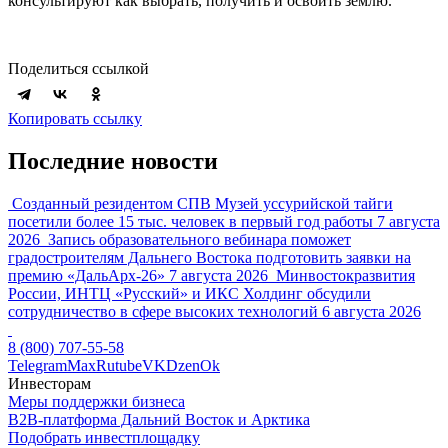
консультируют как выбрать, получить и освоить землю.
Поделиться ссылкой
Копировать ссылку
Последние новости
Созданный резидентом СПВ Музей уссурийской тайги
посетили более 15 тыс. человек в первый год работы
7 августа
2026
Запись образовательного вебинара поможет
градостроителям Дальнего Востока подготовить заявки на
премию «ДальАрх-26»
7 августа 2026
Минвостокразвития
России, ИНТЦ «Русский» и ИКС Холдинг обсудили
сотрудничество в сфере высоких технологий
6 августа 2026
8 (800) 707-55-58
Telegram
Max
Rutube
VK
Dzen
Ok
Инвесторам
Меры поддержки бизнеса
B2B-платформа Дальний Восток и Арктика
Подобрать инвестплощадку