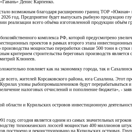
 «Гавань» Денис Карпенко.
стало возможным благодаря расширению границ ТОР «Южная» в 
 2026 год. Предприятие будет выпускать рыбную продукцию глуб
вии реализации всего объёма изготовленной продукции объём гру
бохозяйственного комплекса РФ, которой предусмотрено увеличе
нвестиционных проектов в рамках второго этапа инвестиционных
 производства мощностью переработки свыше 500 тонн в сутки 
жным критерием строительства береговых производств является 
Дмитрий Клюнеев.
ложительно повлияет как на экономику города, так и Сахалинск
де всего, жителей Корсаковского района, юга Сахалина. Этот пр
 Курилах уловы рыбопромышленников будут перерабатываться и 
личение налоговых отчислений и пополнение бюджета», - заяви
й области и Курильских островов инвестиционную деятельность
91 году, сегодня является одним из самых значительных игроко
одству тихоокеанских лососей мощностью 400 миллионов штук 
ов построено и реконструировано на Курильских островах. Гру