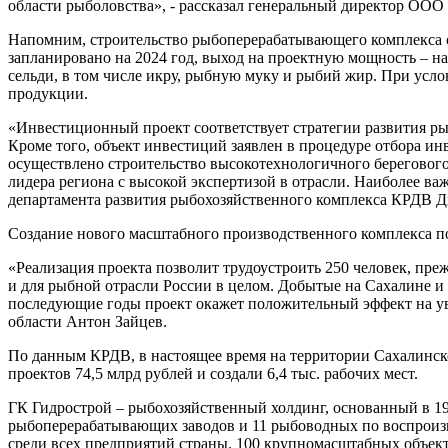
области рыболовства», - рассказал генеральный директор ООО
Напомним, строительство рыбоперерабатывающего комплекса 
запланировано на 2024 год, выход на проектную мощность – на
сельди, в том числе икру, рыбную муку и рыбий жир. При усло
продукции.
«Инвестиционный проект соответствует стратегии развития ры
Кроме того, объект инвестиций заявлен в процедуре отбора и
осуществлено строительство высокотехнологичного берегового
лидера региона с высокой экспертизой в отрасли. Наиболее ва
департамента развития рыбохозяйственного комплекса КРДВ 
Создание нового масштабного производственного комплекса по
«Реализация проекта позволит трудоустроить 250 человек, преж
и для рыбной отрасли России в целом. Добытые на Сахалине и
последующие годы проект окажет положительный эффект на уве
области Антон Зайцев.
По данным КРДВ, в настоящее время на территории Сахалинско
проектов 74,5 млрд рублей и создали 6,4 тыс. рабочих мест.
ГК Гидрострой – рыбохозяйственный холдинг, основанный в 19
рыбоперерабатывающих заводов и 11 рыбоводных по воспроизв
среди всех предприятий страны. 100 крупномасштабных объект