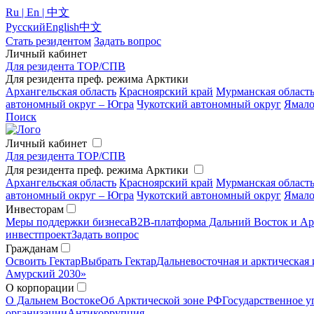
Ru | En | 中文
Русский
English
中文
Стать резидентом
Задать вопрос
Личный кабинет
Для резидента ТОР/СПВ
Для резидента преф. режима Арктики
Архангельская область
Красноярский край
Мурманская област
автономный округ – Югра
Чукотский автономный округ
Ямало
Поиск
Личный кабинет
Для резидента ТОР/СПВ
Для резидента преф. режима Арктики
Архангельская область
Красноярский край
Мурманская област
автономный округ – Югра
Чукотский автономный округ
Ямало
Инвесторам
Меры поддержки бизнеса
B2B-платформа Дальний Восток и Ар
инвестпроект
Задать вопрос
Гражданам
Освоить Гектар
Выбрать Гектар
Дальневосточная и арктическая 
Амурский 2030»
О корпорации
О Дальнем Востоке
Об Арктической зоне РФ
Государственное у
организации
Антикоррупция