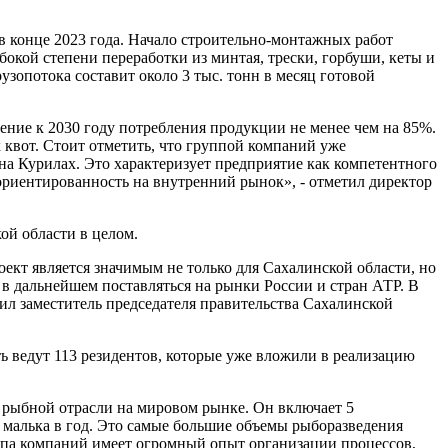
конце 2023 года. Начало строительно-монтажных работ
окой степени переработки из минтая, трески, горбуши, кеты и
зопотока составит около 3 тыс. тонн в месяц готовой
ние к 2030 году потребления продукции не менее чем на 85%.
 квот. Стоит отметить, что группой компаний уже
на Курилах. Это характеризует предприятие как компетентного
ориентированность на внутренний рынок», - отметил директор
ой области в целом.
оект является значимым не только для Сахалинской области, но
в дальнейшем поставляться на рынки России и стран АТР. В
л заместитель председателя правительства Сахалинской
 ведут 113 резидентов, которые уже вложили в реализацию
в рыбной отрасли на мировом рынке. Он включает 5
малька в год. Это самые большие объемы рыборазведения
ппа компаний имеет огромный опыт организации процессов,