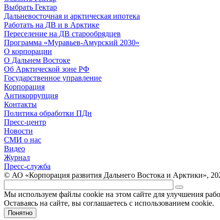
Выбрать Гектар
Дальневосточная и арктическая ипотека
Работать на ДВ и в Арктике
Переселение на ДВ старообрядцев
Программа «Муравьев-Амурский 2030»
О корпорации
О Дальнем Востоке
Об Арктической зоне РФ
Государственное управление
Корпорация
Антикоррупция
Контакты
Политика обработки ПДн
Пресс-центр
Новости
СМИ о нас
Видео
Журнал
Пресс-служба
© АО «Корпорация развития Дальнего Востока и Арктики», 20
Мы используем файлы cookie на этом сайте для улучшения раб
Оставаясь на сайте, вы соглашаетесь с использованием cookie.
Понятно