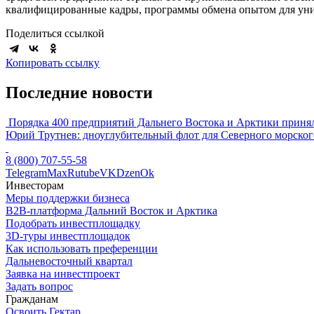
квалифицированные кадры, программы обмена опытом для уни
Поделиться ссылкой
Копировать ссылку
Последние новости
Порядка 400 предприятий Дальнего Востока и Арктики принял
Юрий Трутнев: дноуглубительный флот для Северного морского
8 (800) 707-55-58
Telegram
Max
Rutube
VK
Dzen
Ok
Инвесторам
Меры поддержки бизнеса
B2B-платформа Дальний Восток и Арктика
Подобрать инвестплощадку
3D-туры инвестплощадок
Как использовать преференции
Дальневосточный квартал
Заявка на инвестпроект
Задать вопрос
Гражданам
Освоить Гектар