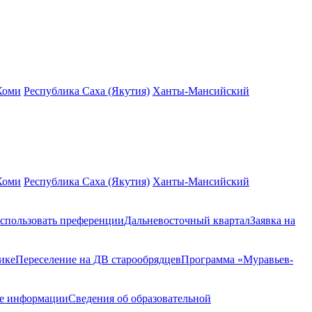
Коми
Республика Саха (Якутия)
Ханты-Мансийский
Коми
Республика Саха (Якутия)
Ханты-Мансийский
спользовать преференции
Дальневосточный квартал
Заявка на
ике
Переселение на ДВ старообрядцев
Программа «Муравьев-
ие информации
Сведения об образовательной