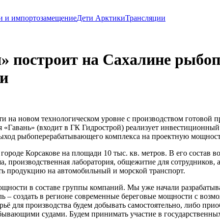
и и импортозамещение
Дети Арктики
Трансляции
» построит на Сахалине рыбо
ки
и на новом технологическом уровне с производством готовой п
«Гавань» (входит в ГК Гидрострой) реализует инвестиционный 
ыход рыбоперерабатывающего комплекса на проектную мощность
роде Корсакове на площади 10 тыс. кв. метров. В его состав 
а, производственная лаборатория, общежитие для сотрудников, 
ть продукцию на автомобильный и морской транспорт.
ощности в составе группы компаний. Мы уже начали разрабаты
ь – создать в регионе современные береговые мощности с возм
ё для производства будем добывать самостоятельно, либо прио
обывающими судами. Будем принимать участие в государственны