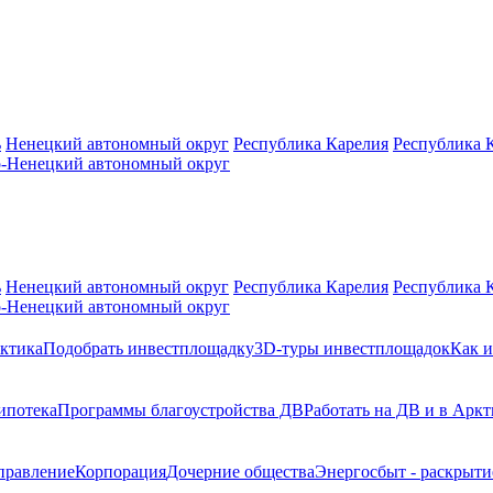
ь
Ненецкий автономный округ
Республика Карелия
Республика 
-Ненецкий автономный округ
ь
Ненецкий автономный округ
Республика Карелия
Республика 
-Ненецкий автономный округ
ктика
Подобрать инвестплощадку
3D-туры инвестплощадок
Как и
ипотека
Программы благоустройства ДВ
Работать на ДВ и в Аркт
правление
Корпорация
Дочерние общества
Энергосбыт - раскрыт