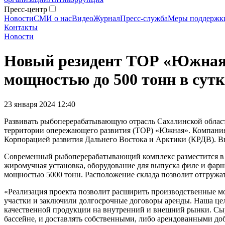
Пресс-центр
Новости
СМИ о нас
Видео
Журнал
Пресс-служба
Меры поддержк
Контакты
Новости
Новый резидент ТОР «Южная
мощностью до 500 тонн в сут
23 января 2024 12:40
Развивать рыбоперерабатывающую отрасль Сахалинской област
территории опережающего развития (ТОР) «Южная». Компания 
Корпорацией развития Дальнего Востока и Арктики (КРДВ). В
Современный рыбоперерабатывающий комплекс разместится в го
жиромучная установка, оборудование для выпуска филе и фарш
мощностью 5000 тонн. Расположение склада позволит отгружа
«Реализация проекта позволит расширить производственные м
участки и заключили долгосрочные договоры аренды. Наша цел
качественной продукции на внутренний и внешний рынки. Сырь
бассейне, и доставлять собственными, либо арендованными д