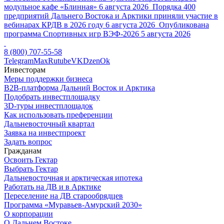
модульное кафе «Блинная»
6 августа 2026
Порядка 400
предприятий Дальнего Востока и Арктики приняли участие в
вебинарах КРДВ в 2026 году
6 августа 2026
Опубликована
программа Спортивных игр ВЭФ-2026
5 августа 2026
8 (800) 707-55-58
Telegram
Max
Rutube
VK
Dzen
Ok
Инвесторам
Меры поддержки бизнеса
B2B-платформа Дальний Восток и Арктика
Подобрать инвестплощадку
3D-туры инвестплощадок
Как использовать преференции
Дальневосточный квартал
Заявка на инвестпроект
Задать вопрос
Гражданам
Освоить Гектар
Выбрать Гектар
Дальневосточная и арктическая ипотека
Работать на ДВ и в Арктике
Переселение на ДВ старообрядцев
Программа «Муравьев-Амурский 2030»
О корпорации
О Дальнем Востоке