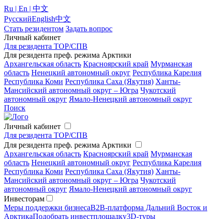
Ru | En | 中文
Русский
English
中文
Стать резидентом
Задать вопрос
Личный кабинет
Для резидента ТОР/СПВ
Для резидента преф. режима Арктики
Архангельская область
Красноярский край
Мурманская
область
Ненецкий автономный округ
Республика Карелия
Республика Коми
Республика Саха (Якутия)
Ханты-
Мансийский автономный округ – Югра
Чукотский
автономный округ
Ямало-Ненецкий автономный округ
Поиск
Личный кабинет
Для резидента ТОР/СПВ
Для резидента преф. режима Арктики
Архангельская область
Красноярский край
Мурманская
область
Ненецкий автономный округ
Республика Карелия
Республика Коми
Республика Саха (Якутия)
Ханты-
Мансийский автономный округ – Югра
Чукотский
автономный округ
Ямало-Ненецкий автономный округ
Инвесторам
Меры поддержки бизнеса
B2B-платформа Дальний Восток и
Арктика
Подобрать инвестплощадку
3D-туры