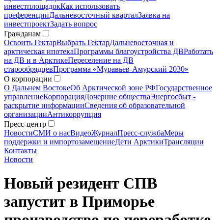
инвестплощадок
Как использовать
преференции
Дальневосточный квартал
Заявка на
инвестпроект
Задать вопрос
Гражданам
Освоить Гектар
Выбрать Гектар
Дальневосточная и
арктическая ипотека
Программы благоустройства ДВ
Работать
на ДВ и в Арктике
Переселение на ДВ
старообрядцев
Программа «Муравьев-Амурский 2030»
О корпорации
О Дальнем Востоке
Об Арктической зоне РФ
Государственное
управление
Корпорация
Дочерние общества
Энергосбыт -
раскрытие информации
Сведения об образовательной
организации
Антикоррупция
Пресс-центр
Новости
СМИ о нас
Видео
Журнал
Пресс-служба
Меры
поддержки и импортозамещение
Дети Арктики
Трансляции
Контакты
Новости
Новый резидент СПВ
запустит в Приморье
производство по переработке