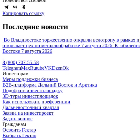
Поделиться ссылкой
Копировать ссылку
Последние новости
Во Владивостоке торжественно открыли велотропу в рамках п
открывает цех по металлообработке
7 августа 2026
К юбилейно
Востоке
7 августа 2026
8 (800) 707-55-58
Telegram
Max
Rutube
VK
Dzen
Ok
Инвесторам
Меры поддержки бизнеса
B2B-платформа Дальний Восток и Арктика
Подобрать инвестплощадку
3D-туры инвестплощадок
Как использовать преференции
Дальневосточный квартал
Заявка на инвестпроект
Задать вопрос
Гражданам
Освоить Гектар
Выбрать Гектар