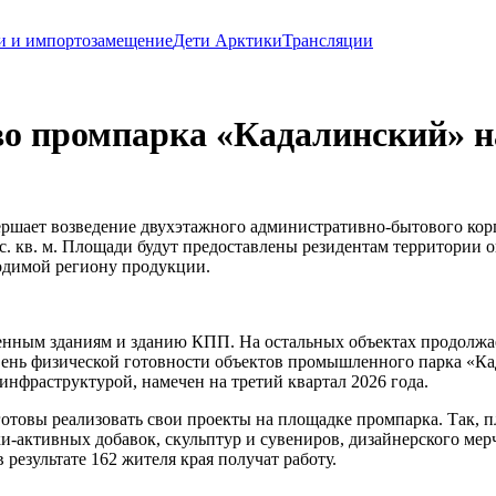
и и импортозамещение
Дети Арктики
Трансляции
во промпарка «Кадалинский» н
ершает возведение двухэтажного административно-бытового кор
 кв. м. Площади будут предоставлены резидентам территории о
ходимой региону продукции.
енным зданиям и зданию КПП. На остальных объектах продолжа
вень физической готовности объектов промышленного парка «Ка
нфраструктурой, намечен на третий квартал 2026 года.
отовы реализовать свои проекты на площадке промпарка. Так, п
ки-активных добавок, скульптур и сувениров, дизайнерского м
 результате 162 жителя края получат работу.