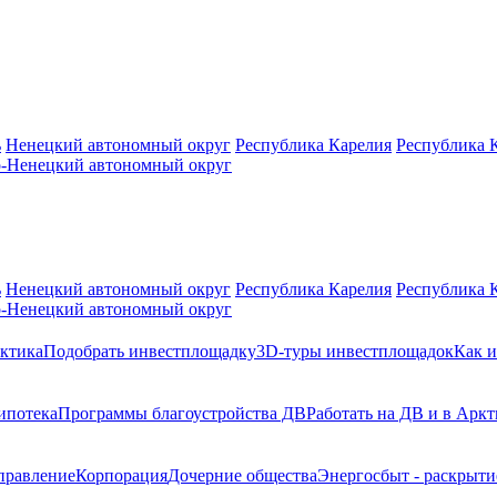
ь
Ненецкий автономный округ
Республика Карелия
Республика 
-Ненецкий автономный округ
ь
Ненецкий автономный округ
Республика Карелия
Республика 
-Ненецкий автономный округ
ктика
Подобрать инвестплощадку
3D-туры инвестплощадок
Как и
ипотека
Программы благоустройства ДВ
Работать на ДВ и в Аркт
правление
Корпорация
Дочерние общества
Энергосбыт - раскрыт