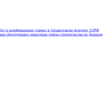
от и шлифовальные станки: в Архангельске резидент АЗРФ
ки обеспечивают рекордные темпы строительства на Дальнем