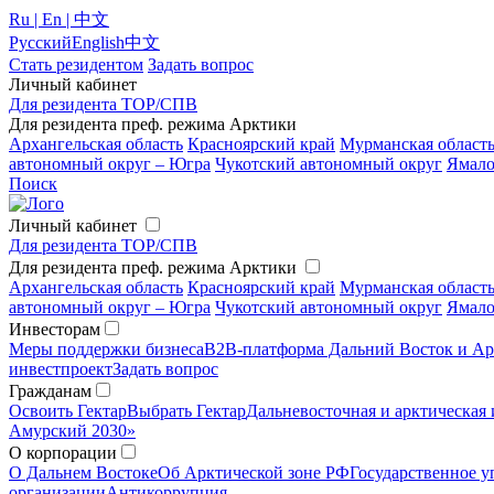
Ru | En | 中文
Русский
English
中文
Стать резидентом
Задать вопрос
Личный кабинет
Для резидента ТОР/СПВ
Для резидента преф. режима Арктики
Архангельская область
Красноярский край
Мурманская област
автономный округ – Югра
Чукотский автономный округ
Ямало
Поиск
Личный кабинет
Для резидента ТОР/СПВ
Для резидента преф. режима Арктики
Архангельская область
Красноярский край
Мурманская област
автономный округ – Югра
Чукотский автономный округ
Ямало
Инвесторам
Меры поддержки бизнеса
B2B-платформа Дальний Восток и Ар
инвестпроект
Задать вопрос
Гражданам
Освоить Гектар
Выбрать Гектар
Дальневосточная и арктическая 
Амурский 2030»
О корпорации
О Дальнем Востоке
Об Арктической зоне РФ
Государственное у
организации
Антикоррупция