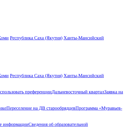
Коми
Республика Саха (Якутия)
Ханты-Мансийский
Коми
Республика Саха (Якутия)
Ханты-Мансийский
спользовать преференции
Дальневосточный квартал
Заявка на
ике
Переселение на ДВ старообрядцев
Программа «Муравьев-
ие информации
Сведения об образовательной