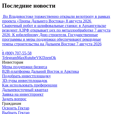
Последние новости
Во Владивостоке торжественно открыли велотропу в рамках
проекта «Тропы Дальнего Востока»
8 августа 2026
Сварочный робот и шлифовальные станки: в Архангельске
резидент АЗРФ открывает цех по металлообработке
7 августа
2026
К юбилейному Дню строителя. Государственные
программы и меры поддержки обеспечивают рекордные
темпы строительства на Дальнем Востоке
7 августа 2026
8 (800) 707-55-58
Telegram
Max
Rutube
VK
Dzen
Ok
Инвесторам
Меры поддержки бизнеса
B2B-платформа Дальний Восток и Арктика
Подобрать инвестплощадку
3D-туры инвестплощадок
Как использовать преференции
Дальневосточный квартал
Заявка на инвестпроект
Задать вопрос
Гражданам
Освоить Гектар
Выбрать Гектар