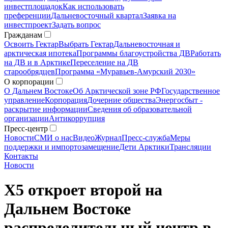
инвестплощадок
Как использовать
преференции
Дальневосточный квартал
Заявка на
инвестпроект
Задать вопрос
Гражданам
Освоить Гектар
Выбрать Гектар
Дальневосточная и
арктическая ипотека
Программы благоустройства ДВ
Работать
на ДВ и в Арктике
Переселение на ДВ
старообрядцев
Программа «Муравьев-Амурский 2030»
О корпорации
О Дальнем Востоке
Об Арктической зоне РФ
Государственное
управление
Корпорация
Дочерние общества
Энергосбыт -
раскрытие информации
Сведения об образовательной
организации
Антикоррупция
Пресс-центр
Новости
СМИ о нас
Видео
Журнал
Пресс-служба
Меры
поддержки и импортозамещение
Дети Арктики
Трансляции
Контакты
Новости
Х5 откроет второй на
Дальнем Востоке
распределительный центр в