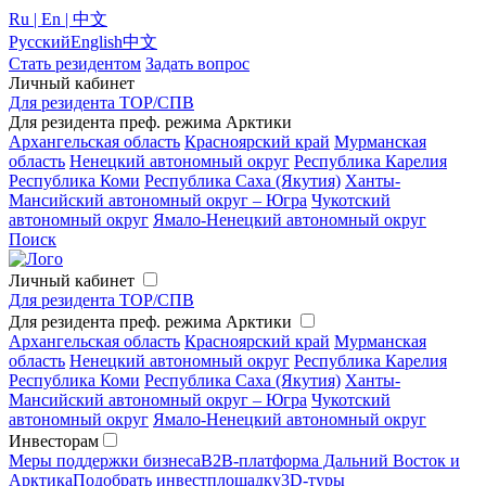
Ru | En | 中文
Русский
English
中文
Стать резидентом
Задать вопрос
Личный кабинет
Для резидента ТОР/СПВ
Для резидента преф. режима Арктики
Архангельская область
Красноярский край
Мурманская
область
Ненецкий автономный округ
Республика Карелия
Республика Коми
Республика Саха (Якутия)
Ханты-
Мансийский автономный округ – Югра
Чукотский
автономный округ
Ямало-Ненецкий автономный округ
Поиск
Личный кабинет
Для резидента ТОР/СПВ
Для резидента преф. режима Арктики
Архангельская область
Красноярский край
Мурманская
область
Ненецкий автономный округ
Республика Карелия
Республика Коми
Республика Саха (Якутия)
Ханты-
Мансийский автономный округ – Югра
Чукотский
автономный округ
Ямало-Ненецкий автономный округ
Инвесторам
Меры поддержки бизнеса
B2B-платформа Дальний Восток и
Арктика
Подобрать инвестплощадку
3D-туры