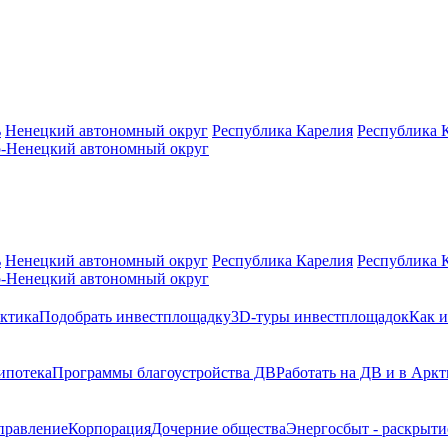
ь
Ненецкий автономный округ
Республика Карелия
Республика 
-Ненецкий автономный округ
ь
Ненецкий автономный округ
Республика Карелия
Республика 
-Ненецкий автономный округ
ктика
Подобрать инвестплощадку
3D-туры инвестплощадок
Как и
ипотека
Программы благоустройства ДВ
Работать на ДВ и в Аркт
правление
Корпорация
Дочерние общества
Энергосбыт - раскрыт