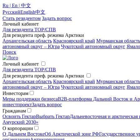
Ru | En | 中文
Русский
English
中文
Стать резидентом
Задать вопрос
Личный кабинет
Для резидента ТОР/СПВ
Для резидента преф. режима Арктики
Архангельская область
Красноярский край
Мурманская област
автономный округ – Югра
Чукотский автономный округ
Ямало
Поиск
Личный кабинет
Для резидента ТОР/СПВ
Для резидента преф. режима Арктики
Архангельская область
Красноярский край
Мурманская област
автономный округ – Югра
Чукотский автономный округ
Ямало
Инвесторам
Меры поддержки бизнеса
B2B-платформа Дальний Восток и Ар
инвестпроект
Задать вопрос
Гражданам
Освоить Гектар
Выбрать Гектар
Дальневосточная и арктическая 
Амурский 2030»
О корпорации
О Дальнем Востоке
Об Арктической зоне РФ
Государственное у
организации
Антикоррупция