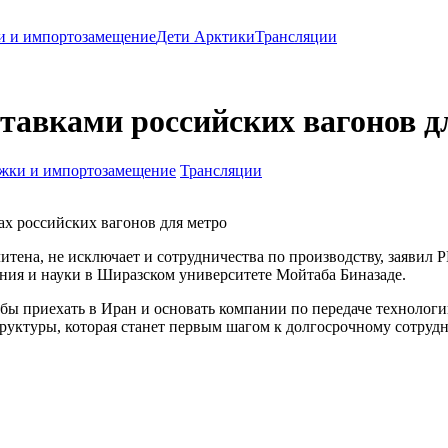
и и импортозамещение
Дети Арктики
Трансляции
ставками российских вагонов 
жки и импортозамещение
Трансляции
ах российских вагонов для метро
итена, не исключает и сотрудничества по производству, заявил
ания и науки в Ширазском университете Мойтаба Биназаде.
 бы приехать в Иран и основать компании по передаче технологи
уктуры, которая станет первым шагом к долгосрочному сотрудни