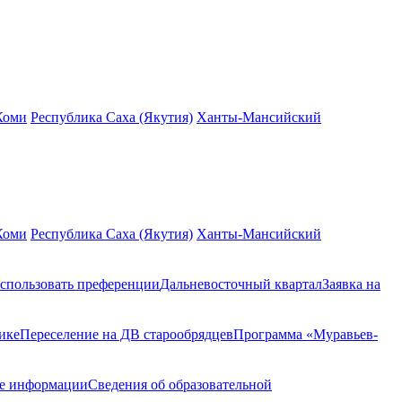
Коми
Республика Саха (Якутия)
Ханты-Мансийский
Коми
Республика Саха (Якутия)
Ханты-Мансийский
спользовать преференции
Дальневосточный квартал
Заявка на
ике
Переселение на ДВ старообрядцев
Программа «Муравьев-
ие информации
Сведения об образовательной