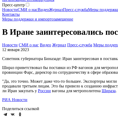
Пресс-центр
Новости
СМИ о нас
Видео
Журнал
Пресс-служба
Меры поддержк
Контакты
Меры поддержки и импортозамещение
В Иране заинтересовались по
Новости
СМИ о нас
Видео
Журнал
Пресс-служба
Меры поддер
12 января 2023
Советник губернатора Биназаде: Иран заинтересован в поставк
Шираз приветствовал бы поставки из РФ вагонов для метропол
провинции Фарс, директор по сотрудничеству в сфере образов
"Да, это точно. Может даже что-то большее. Экспортеры могли
продавали третьим лицам. Это бы привело к созданию инфрастр
ли Иран закупать у
России
вагоны для метрополитена
Шираза
.
РИА Новости
Поделиться ссылкой