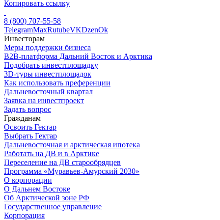
Копировать ссылку
8 (800) 707-55-58
Telegram
Max
Rutube
VK
Dzen
Ok
Инвесторам
Меры поддержки бизнеса
B2B-платформа Дальний Восток и Арктика
Подобрать инвестплощадку
3D-туры инвестплощадок
Как использовать преференции
Дальневосточный квартал
Заявка на инвестпроект
Задать вопрос
Гражданам
Освоить Гектар
Выбрать Гектар
Дальневосточная и арктическая ипотека
Работать на ДВ и в Арктике
Переселение на ДВ старообрядцев
Программа «Муравьев-Амурский 2030»
О корпорации
О Дальнем Востоке
Об Арктической зоне РФ
Государственное управление
Корпорация