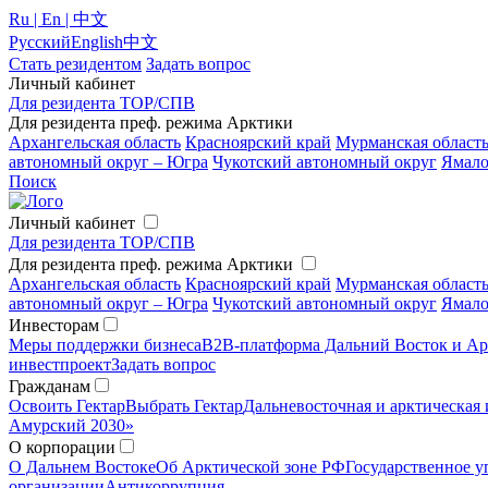
Ru | En | 中文
Русский
English
中文
Стать резидентом
Задать вопрос
Личный кабинет
Для резидента ТОР/СПВ
Для резидента преф. режима Арктики
Архангельская область
Красноярский край
Мурманская област
автономный округ – Югра
Чукотский автономный округ
Ямало
Поиск
Личный кабинет
Для резидента ТОР/СПВ
Для резидента преф. режима Арктики
Архангельская область
Красноярский край
Мурманская област
автономный округ – Югра
Чукотский автономный округ
Ямало
Инвесторам
Меры поддержки бизнеса
B2B-платформа Дальний Восток и Ар
инвестпроект
Задать вопрос
Гражданам
Освоить Гектар
Выбрать Гектар
Дальневосточная и арктическая 
Амурский 2030»
О корпорации
О Дальнем Востоке
Об Арктической зоне РФ
Государственное у
организации
Антикоррупция