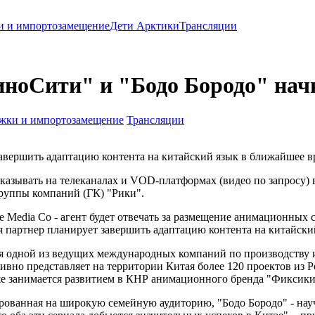
и и импортозамещение
Дети Арктики
Трансляции
ноСити" и "Бодо Бородо" нач
жки и импортозамещение
Трансляции
авершить адаптацию контента на китайский язык в ближайшее в
зывать на телеканалах и VOD-платформах (видео по запросу) в 
группы компаний (ГК) "Рики".
ure Media Co - агент будет отвечать за размещение анимационны
артнер планирует завершить адаптацию контента на китайский я
ется одной из ведущих международных компаний по производств
вно представляет на территории Китая более 120 проектов из 
 уже занимается развитием в КНР анимационного бренда "Фиксики
тированная на широкую семейную аудиторию, "Бодо Бородо" - н