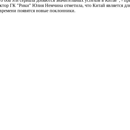
 оба эти сериала добьются значительных успехов в Китае", - пр
ректор ГК "Рики" Юлия Немчина отметила, что Китай является 
м времени появятся новые поклонники.