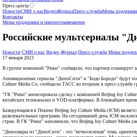
Пресс-центр
Новости
СМИ о нас
Видео
Журнал
Пресс-служба
Меры поддержк
Контакты
Меры поддержки и импортозамещение
Российские мультсериалы "Ди
Новости
СМИ о нас
Видео
Журнал
Пресс-служба
Меры поддер
17 января 2023
В группе компаний "Рики" сообщили, что партнер планирует з
Анимационные сериалы "ДиноСити" и "Бодо Бородо" будут пока
Culture Media Co, сообщили ТАСС во вторник в пресс-службе 
"ГК "Рики" анонсировала сделку с компанией Beijing Joy Cult
китайских телеканалах и VOD-платформах. В ближайшее время п
Базирующаяся в Пекине Beijing Joy Culture Media (JCM) явля
развлекательных программ. На сегодняшний день JCM эксклюзи
стран. В ГК "Рики" напомнили, что Beijing Joy Culture Media
"Динозавры из "ДиноСити" - это "вечнозеленая" тема, ориен