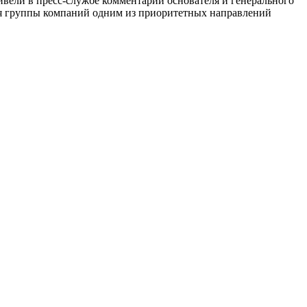
ивели в пресс-службе комментарий основателя и генерального
для группы компаний одним из приоритетных направлений