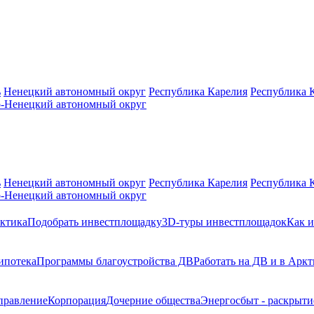
ь
Ненецкий автономный округ
Республика Карелия
Республика 
-Ненецкий автономный округ
ь
Ненецкий автономный округ
Республика Карелия
Республика 
-Ненецкий автономный округ
ктика
Подобрать инвестплощадку
3D-туры инвестплощадок
Как и
ипотека
Программы благоустройства ДВ
Работать на ДВ и в Аркт
правление
Корпорация
Дочерние общества
Энергосбыт - раскрыт