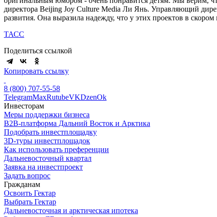
оригинальным юмором - очень понравится детям. Мы верим, что
директора Beijing Joy Culture Media Ли Янь. Управляющий ди
развития. Она выразила надежду, что у этих проектов в скоро
ТАСС
Поделиться ссылкой
Копировать ссылку
8 (800) 707-55-58
Telegram
Max
Rutube
VK
Dzen
Ok
Инвесторам
Меры поддержки бизнеса
B2B-платформа Дальний Восток и Арктика
Подобрать инвестплощадку
3D-туры инвестплощадок
Как использовать преференции
Дальневосточный квартал
Заявка на инвестпроект
Задать вопрос
Гражданам
Освоить Гектар
Выбрать Гектар
Дальневосточная и арктическая ипотека