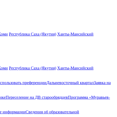
Коми
Республика Саха (Якутия)
Ханты-Мансийский
Коми
Республика Саха (Якутия)
Ханты-Мансийский
спользовать преференции
Дальневосточный квартал
Заявка на
ике
Переселение на ДВ старообрядцев
Программа «Муравьев-
ие информации
Сведения об образовательной