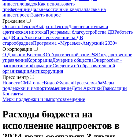
инвестплощадок
Как использовать
преференции
Дальневосточный квартал
Заявка на
инвестпроект
Задать вопрос
Гражданам
Освоить Гектар
Выбрать Гектар
Дальневосточная и
арктическая ипотека
Программы благоустройства ДВ
Работать
на ДВ и в Арктике
Переселение на ДВ
старообрядцев
Программа «Муравьев-Амурский 2030»
О корпорации
О Дальнем Востоке
Об Арктической зоне РФ
Государственное
управление
Корпорация
Дочерние общества
Энергосбыт -
раскрытие информации
Сведения об образовательной
организации
Антикоррупция
Пресс-центр
Новости
СМИ о нас
Видео
Журнал
Пресс-служба
Меры
поддержки и импортозамещение
Дети Арктики
Трансляции
Контакты
Меры поддержки и импортозамещение
Расходы бюджета на
исполнение нацпроектов в
2024 году составят 3 трлн