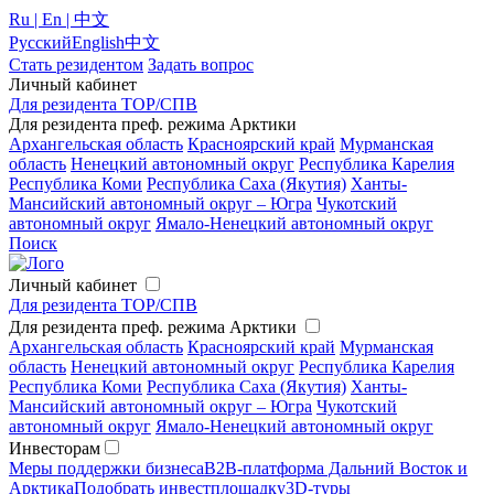
Ru | En | 中文
Русский
English
中文
Стать резидентом
Задать вопрос
Личный кабинет
Для резидента ТОР/СПВ
Для резидента преф. режима Арктики
Архангельская область
Красноярский край
Мурманская
область
Ненецкий автономный округ
Республика Карелия
Республика Коми
Республика Саха (Якутия)
Ханты-
Мансийский автономный округ – Югра
Чукотский
автономный округ
Ямало-Ненецкий автономный округ
Поиск
Личный кабинет
Для резидента ТОР/СПВ
Для резидента преф. режима Арктики
Архангельская область
Красноярский край
Мурманская
область
Ненецкий автономный округ
Республика Карелия
Республика Коми
Республика Саха (Якутия)
Ханты-
Мансийский автономный округ – Югра
Чукотский
автономный округ
Ямало-Ненецкий автономный округ
Инвесторам
Меры поддержки бизнеса
B2B-платформа Дальний Восток и
Арктика
Подобрать инвестплощадку
3D-туры