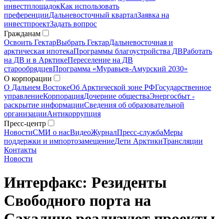
инвестплощадок
Как использовать
преференции
Дальневосточный квартал
Заявка на
инвестпроект
Задать вопрос
Гражданам
Освоить Гектар
Выбрать Гектар
Дальневосточная и
арктическая ипотека
Программы благоустройства ДВ
Работать
на ДВ и в Арктике
Переселение на ДВ
старообрядцев
Программа «Муравьев-Амурский 2030»
О корпорации
О Дальнем Востоке
Об Арктической зоне РФ
Государственное
управление
Корпорация
Дочерние общества
Энергосбыт -
раскрытие информации
Сведения об образовательной
организации
Антикоррупция
Пресс-центр
Новости
СМИ о нас
Видео
Журнал
Пресс-служба
Меры
поддержки и импортозамещение
Дети Арктики
Трансляции
Контакты
Новости
Интерфакс: Резиденты
Свободного порта на
Сахалине реализуют проекты