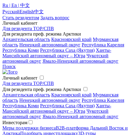
Ru | En | 中文
Русский
English
中文
Стать резидентом
Задать вопрос
Личный кабинет
Для резидента ТОР/СПВ
Для резидента преф. режима Арктики
Архангельская область
Красноярский край
Мурманская
область
Ненецкий автономный округ
Республика Карелия
Республика Коми
Республика Саха (Якутия)
Ханты-
Мансийский автономный округ – Югра
Чукотский
автономный округ
Ямало-Ненецкий автономный округ
Поиск
Личный кабинет
Для резидента ТОР/СПВ
Для резидента преф. режима Арктики
Архангельская область
Красноярский край
Мурманская
область
Ненецкий автономный округ
Республика Карелия
Республика Коми
Республика Саха (Якутия)
Ханты-
Мансийский автономный округ – Югра
Чукотский
автономный округ
Ямало-Ненецкий автономный округ
Инвесторам
Меры поддержки бизнеса
B2B-платформа Дальний Восток и
Арктика
Подобрать инвестплощадку
3D-туры