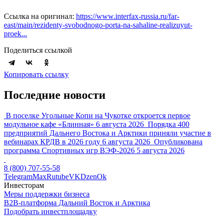
Ссылка на оригинал:
https://www.interfax-russia.ru/far-
east/main/rezidenty-svobodnogo-porta-na-sahaline-realizuyut-
proek...
Поделиться ссылкой
Копировать ссылку
Последние новости
В поселке Угольные Копи на Чукотке откроется первое
модульное кафе «Блинная»
6 августа 2026
Порядка 400
предприятий Дальнего Востока и Арктики приняли участие в
вебинарах КРДВ в 2026 году
6 августа 2026
Опубликована
программа Спортивных игр ВЭФ-2026
5 августа 2026
8 (800) 707-55-58
Telegram
Max
Rutube
VK
Dzen
Ok
Инвесторам
Меры поддержки бизнеса
B2B-платформа Дальний Восток и Арктика
Подобрать инвестплощадку