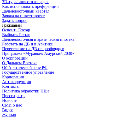
3D-туры инвестплощадок
Как использовать преференции
Дальневосточный квартал
Заявка на инвестпроект
Задать вопрос
Гражданам
Освоить Гектар
Выбрать Гектар
Дальневосточная и арктическая ипотека
Работать на ДВ и в Арктике
Переселение на ДВ старообрядцев
Программа «Муравьев-Амурский 2030»
О корпорации
О Дальнем Востоке
Об Арктической зоне РФ
Государственное управление
Корпорация
Антикоррупция
Контакты
Политика обработки ПДн
Пресс-центр
Новости
СМИ о нас
Видео
Журнал