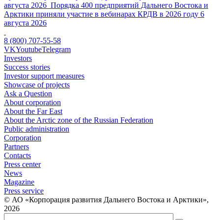
августа 2026
Порядка 400 предприятий Дальнего Востока и
Арктики приняли участие в вебинарах КРДВ в 2026 году
6
августа 2026
8 (800) 707-55-58
VK
Youtube
Telegram
Investors
Success stories
Investor support measures
Showcase of projects
Ask a Question
About corporation
About the Far East
About the Arctic zone of the Russian Federation
Public administration
Corporation
Partners
Contacts
Press center
News
Magazine
Press service
© АО «Корпорация развития Дальнего Востока и Арктики»,
2026