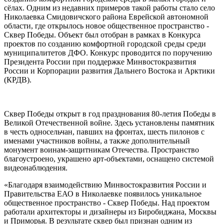
сёлах. Одним из недавних примеров такой работы стало село
Николаевка Смидовичского района Еврейской автономной
области, где открылось новое общественное пространство -
Сквер Победы. Объект был отобран в рамках в Конкурса
проектов по созданию комфортной городской среды среди
муниципалитетов ДФО. Конкурс проводится по поручению
Президента России при поддержке Минвостокразвития
России и Корпорации развития Дальнего Востока и Арктики
(КРДВ).
Сквер Победы открыт в год празднования 80-летия Победы в
Великой Отечественной войне. Здесь установлены памятник
в честь односельчан, павших на фронтах, шесть пилонов с
именами участников войны, а также дополнительный
монумент воинам-защитникам Отечества. Пространство
благоустроено, украшено арт-объектами, оснащено системой
видеонаблюдения.
«Благодаря взаимодействию Минвостокразвития России и
Правительства ЕАО в Николаевке появилось уникальное
общественное пространство - Сквер Победы. Над проектом
работали архитекторы и дизайнеры из Биробиджана, Москвы
и Приморья. В результате сквер был признан одним из