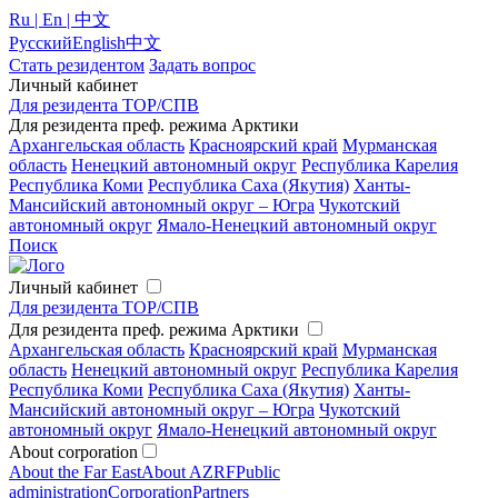
Ru | En | 中文
Русский
English
中文
Стать резидентом
Задать вопрос
Личный кабинет
Для резидента ТОР/СПВ
Для резидента преф. режима Арктики
Архангельская область
Красноярский край
Мурманская
область
Ненецкий автономный округ
Республика Карелия
Республика Коми
Республика Саха (Якутия)
Ханты-
Мансийский автономный округ – Югра
Чукотский
автономный округ
Ямало-Ненецкий автономный округ
Поиск
Личный кабинет
Для резидента ТОР/СПВ
Для резидента преф. режима Арктики
Архангельская область
Красноярский край
Мурманская
область
Ненецкий автономный округ
Республика Карелия
Республика Коми
Республика Саха (Якутия)
Ханты-
Мансийский автономный округ – Югра
Чукотский
автономный округ
Ямало-Ненецкий автономный округ
About corporation
About the Far East
About AZRF
Public
administration
Corporation
Partners