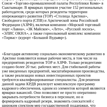
Союзе «Торгово-промышленной палаты Республики Коми» в
Сыктывкаре. В ярмарках приняли участие 152 региональных
работодателя, среди которых резиденты территории
опережающего развития (ТОР) «Столица Арктики»,
Свободного порта (СПВ) и Арктической зоны Российской
Федерации (АЗРФ), включая компании «Морской торговый
порт «Лавна», «ЗК Майское», «Лето», «Русский лосось»,
«ЭЛИС ОКНА», а также горнолыжный комплекс компании
«Тирвас» (курорт «Большой Вудъявр»).
«Благодаря активному социально-экономическому развитию в
Арктике появляются новые рабочие места, в том числе на
предприятиях резидентов ТОР и АЗРФ. Только резидентами
создано более 20 тыс. рабочих мест. Для стабильной работы
уже введенных предприятий, масштабирования производства,
а также реализации новых инвестиционных проектов
требуются квалифицированные специалисты. Для решения
данной задачи КРДВ реализует комплексную программу
кадрового обеспечения, одним из элементов которой являются
ярмарки вакансий. Они позволяют не просто оперативно
закрывать потребности бизнеса в персонале, но и
формировать кадровый резерв, знакомить соискателей с
широким спектром мер государственной поддержки, что