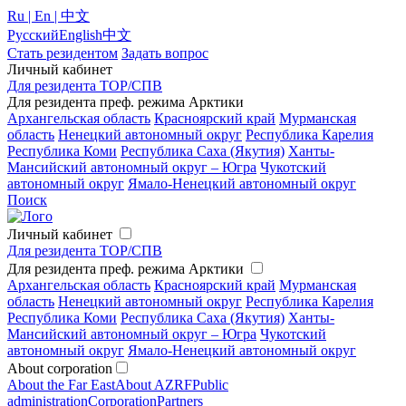
Ru | En | 中文
Русский
English
中文
Стать резидентом
Задать вопрос
Личный кабинет
Для резидента ТОР/СПВ
Для резидента преф. режима Арктики
Архангельская область
Красноярский край
Мурманская
область
Ненецкий автономный округ
Республика Карелия
Республика Коми
Республика Саха (Якутия)
Ханты-
Мансийский автономный округ – Югра
Чукотский
автономный округ
Ямало-Ненецкий автономный округ
Поиск
Личный кабинет
Для резидента ТОР/СПВ
Для резидента преф. режима Арктики
Архангельская область
Красноярский край
Мурманская
область
Ненецкий автономный округ
Республика Карелия
Республика Коми
Республика Саха (Якутия)
Ханты-
Мансийский автономный округ – Югра
Чукотский
автономный округ
Ямало-Ненецкий автономный округ
About corporation
About the Far East
About AZRF
Public
administration
Corporation
Partners