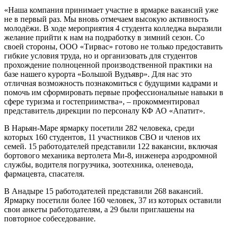
«Наша компания принимает участие в ярмарке вакансий уже
не в первый раз. Мы вновь отмечаем высокую активность
молодёжи. В ходе мероприятия 4 студента колледжа выразили
желание прийти к нам на подработку в зимний сезон. Со
своей стороны, ООО «Тирвас» готово не только предоставить
гибкие условия труда, но и организовать для студентов
прохождение полноценной производственной практики на
базе нашего курорта «Большой Вудъявр». Для нас это
отличная возможность познакомиться с будущими кадрами и
помочь им сформировать первые профессиональные навыки в
сфере туризма и гостеприимства», – прокомментировал
представитель дирекции по персоналу КФ АО «Апатит».
В Нарьян-Маре ярмарку посетили 282 человека, среди
которых 160 студентов, 11 участников СВО и членов их
семей. 15 работодателей представили 122 вакансии, включая
бортового механика вертолета Ми-8, инженера аэродромной
службы, водителя погрузчика, зоотехника, оленевода,
фармацевта, спасателя.
В Анадыре 15 работодателей представили 268 вакансий.
Ярмарку посетили более 160 человек, 37 из которых оставили
свои анкеты работодателям, а 29 были приглашены на
повторное собеседование.