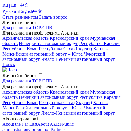
Ru | En | 中文
Русский
English
中文
Стать резидентом
Задать вопрос
Личный кабинет
Для резидента ТОР/СПВ
Для резидента преф. режима Арктики
Архангельская область
Красноярский край
Мурманская
область
Ненецкий автономный округ
Республика Карелия
Республика Коми
Республика Саха (Якутия)
Ханты-
Мансийский автономный округ – Югра
Чукотский
автономный округ
Ямало-Ненецкий автономный округ
Поиск
Личный кабинет
Для резидента ТОР/СПВ
Для резидента преф. режима Арктики
Архангельская область
Красноярский край
Мурманская
область
Ненецкий автономный округ
Республика Карелия
Республика Коми
Республика Саха (Якутия)
Ханты-
Мансийский автономный округ – Югра
Чукотский
автономный округ
Ямало-Ненецкий автономный округ
About corporation
About the Far East
About AZRF
Public
administration
Corporation
Partners