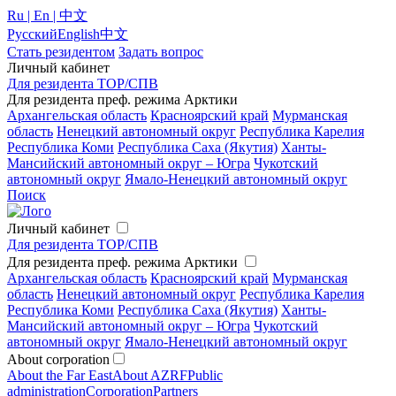
Ru | En | 中文
Русский
English
中文
Стать резидентом
Задать вопрос
Личный кабинет
Для резидента ТОР/СПВ
Для резидента преф. режима Арктики
Архангельская область
Красноярский край
Мурманская
область
Ненецкий автономный округ
Республика Карелия
Республика Коми
Республика Саха (Якутия)
Ханты-
Мансийский автономный округ – Югра
Чукотский
автономный округ
Ямало-Ненецкий автономный округ
Поиск
Личный кабинет
Для резидента ТОР/СПВ
Для резидента преф. режима Арктики
Архангельская область
Красноярский край
Мурманская
область
Ненецкий автономный округ
Республика Карелия
Республика Коми
Республика Саха (Якутия)
Ханты-
Мансийский автономный округ – Югра
Чукотский
автономный округ
Ямало-Ненецкий автономный округ
About corporation
About the Far East
About AZRF
Public
administration
Corporation
Partners