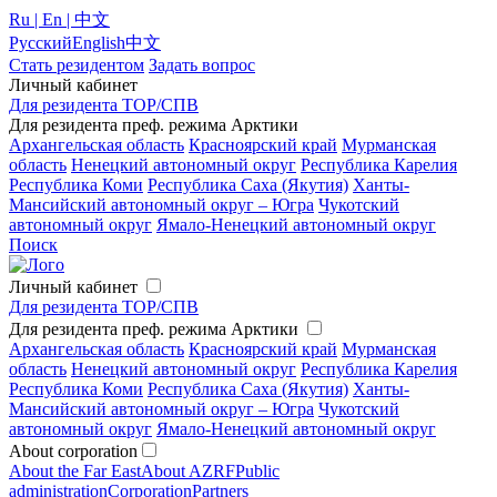
Ru | En | 中文
Русский
English
中文
Стать резидентом
Задать вопрос
Личный кабинет
Для резидента ТОР/СПВ
Для резидента преф. режима Арктики
Архангельская область
Красноярский край
Мурманская
область
Ненецкий автономный округ
Республика Карелия
Республика Коми
Республика Саха (Якутия)
Ханты-
Мансийский автономный округ – Югра
Чукотский
автономный округ
Ямало-Ненецкий автономный округ
Поиск
Личный кабинет
Для резидента ТОР/СПВ
Для резидента преф. режима Арктики
Архангельская область
Красноярский край
Мурманская
область
Ненецкий автономный округ
Республика Карелия
Республика Коми
Республика Саха (Якутия)
Ханты-
Мансийский автономный округ – Югра
Чукотский
автономный округ
Ямало-Ненецкий автономный округ
About corporation
About the Far East
About AZRF
Public
administration
Corporation
Partners