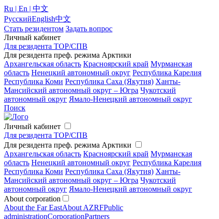
Ru | En | 中文
Русский
English
中文
Стать резидентом
Задать вопрос
Личный кабинет
Для резидента ТОР/СПВ
Для резидента преф. режима Арктики
Архангельская область
Красноярский край
Мурманская
область
Ненецкий автономный округ
Республика Карелия
Республика Коми
Республика Саха (Якутия)
Ханты-
Мансийский автономный округ – Югра
Чукотский
автономный округ
Ямало-Ненецкий автономный округ
Поиск
Личный кабинет
Для резидента ТОР/СПВ
Для резидента преф. режима Арктики
Архангельская область
Красноярский край
Мурманская
область
Ненецкий автономный округ
Республика Карелия
Республика Коми
Республика Саха (Якутия)
Ханты-
Мансийский автономный округ – Югра
Чукотский
автономный округ
Ямало-Ненецкий автономный округ
About corporation
About the Far East
About AZRF
Public
administration
Corporation
Partners