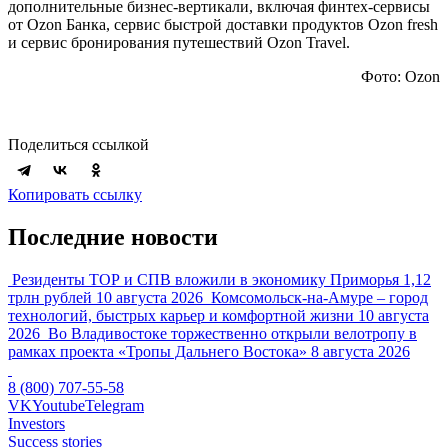
дополнительные бизнес-вертикали, включая финтех-сервисы
от Ozon Банка, сервис быстрой доставки продуктов Ozon fresh
и сервис бронирования путешествий Ozon Travel.
Фото: Ozon
Поделиться ссылкой
Копировать ссылку
Последние новости
Резиденты ТОР и СПВ вложили в экономику Приморья 1,12
трлн рублей
10 августа 2026
Комсомольск-на-Амуре – город
технологий, быстрых карьер и комфортной жизни
10 августа
2026
Во Владивостоке торжественно открыли велотропу в
рамках проекта «Тропы Дальнего Востока»
8 августа 2026
8 (800) 707-55-58
VK
Youtube
Telegram
Investors
Success stories