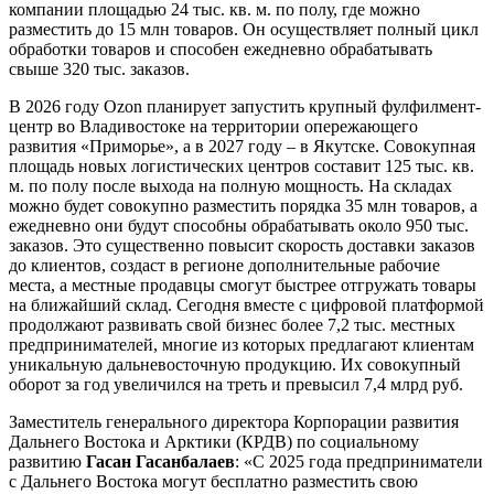
компании площадью 24 тыс. кв. м. по полу, где можно
разместить до 15 млн товаров. Он осуществляет полный цикл
обработки товаров и способен ежедневно обрабатывать
свыше 320 тыс. заказов.
В 2026 году Ozon планирует запустить крупный фулфилмент-
центр во Владивостоке на территории опережающего
развития «Приморье», а в 2027 году – в Якутске. Совокупная
площадь новых логистических центров составит 125 тыс. кв.
м. по полу после выхода на полную мощность. На складах
можно будет совокупно разместить порядка 35 млн товаров, а
ежедневно они будут способны обрабатывать около 950 тыс.
заказов. Это существенно повысит скорость доставки заказов
до клиентов, создаст в регионе дополнительные рабочие
места, а местные продавцы смогут быстрее отгружать товары
на ближайший склад. Сегодня вместе с цифровой платформой
продолжают развивать свой бизнес более 7,2 тыс. местных
предпринимателей, многие из которых предлагают клиентам
уникальную дальневосточную продукцию. Их совокупный
оборот за год увеличился на треть и превысил 7,4 млрд руб.
Заместитель генерального директора Корпорации развития
Дальнего Востока и Арктики (КРДВ) по социальному
развитию
Гасан Гасанбалаев
: «С 2025 года предприниматели
с Дальнего Востока могут бесплатно разместить свою