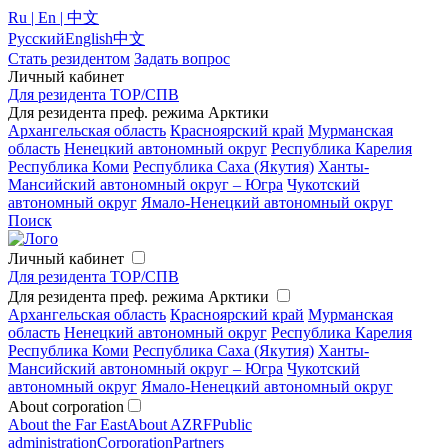
Ru | En | 中文
Русский
English
中文
Стать резидентом
Задать вопрос
Личный кабинет
Для резидента ТОР/СПВ
Для резидента преф. режима Арктики
Архангельская область
Красноярский край
Мурманская
область
Ненецкий автономный округ
Республика Карелия
Республика Коми
Республика Саха (Якутия)
Ханты-
Мансийский автономный округ – Югра
Чукотский
автономный округ
Ямало-Ненецкий автономный округ
Поиск
Личный кабинет
Для резидента ТОР/СПВ
Для резидента преф. режима Арктики
Архангельская область
Красноярский край
Мурманская
область
Ненецкий автономный округ
Республика Карелия
Республика Коми
Республика Саха (Якутия)
Ханты-
Мансийский автономный округ – Югра
Чукотский
автономный округ
Ямало-Ненецкий автономный округ
About corporation
About the Far East
About AZRF
Public
administration
Corporation
Partners