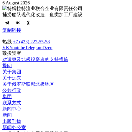
6 August 2026
捕捞船队现代化改造、鱼类加工厂建设
复制链接
热线
+7 (423) 222-55-58
VK
Youtube
Telegram
Dzen
致投资者
对遠東及北极投资者的支持措施
提问
关于集团
关于远东
关于俄罗斯联邦北极地区
公共行政
集团
联系方式
新闻中心
新闻
出版刊物
新闻办公室