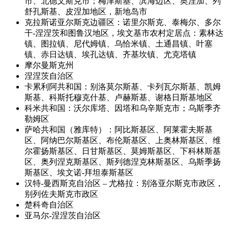
市、北德文斯克市；梅津斯基、滨海边区、奥涅加、列
舒孔斯基、皮涅加地区，新地岛市
克拉斯诺亚尔斯克边疆区：诺里尔斯克、泰梅尔、多尔
干-涅涅茨和图鲁汉地区，埃文基市农村定居点：素林达
镇、图拉镇、尼代姆镇、乌恰米镇、土通昌镇、叶塞
镇、赤日达镇、埃孔达镇、齐基坎镇、尤克塔镇
摩尔曼斯克州
涅涅茨自治区
卡累利阿共和国：别洛莫尔斯基、卡列瓦尔斯基、凯姆
斯基、科斯托穆克什基、卢赫斯基、谢格日斯基地区
科米共和国：沃尔库塔、因塔和乌辛斯克市；乌斯季齐
勒姆区
萨哈共和国（雅库特）：阿比斯基区、阿莱霍夫斯基
区、阿纳巴尔斯基区、布伦斯基区、上奥林斯基区、维
尔霍扬斯基区、日甘斯基区、莫姆斯基区、下科林斯基
区、奥列涅克斯基区、斯列德涅克林斯基区、乌斯季扬
斯基区、埃文诺-拜坦泰斯基区
汉特-曼西斯克自治区 – 尤格拉：别洛亚尔斯克市政区，
别列佐夫斯克市政区
楚科奇自治区
亚马尔-涅涅茨自治区